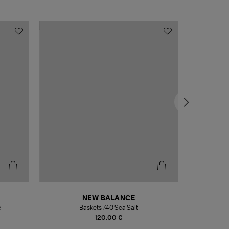
NEW BALANCE
e
Baskets 740 Sea Salt
Veste
120,00 €