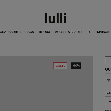
CHAUSSURES
SACS
BIJOUX
ACCESS & BEAUTÉ
LUI
MAISON
-60%
SOLDES
OU
To
Top 
Os
Noi
Tail
Pren