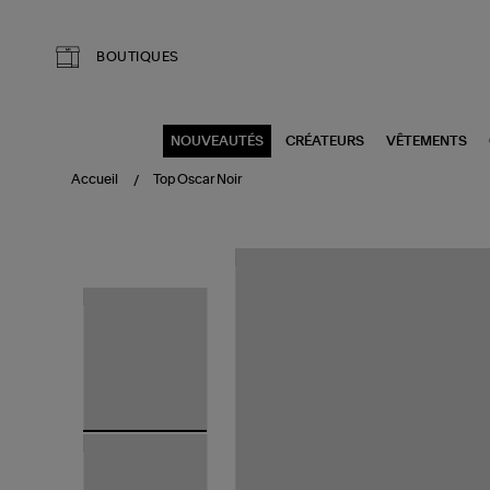
Aller au contenu principal
BOUTIQUES
NOUVEAUTÉS
CRÉATEURS
VÊTEMENTS
Accueil
Top Oscar Noir