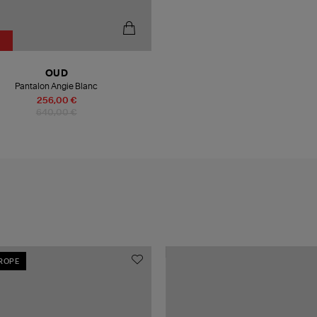
OUD
Pantalon Angie Blanc
256,00 €
640,00 €
UROPE