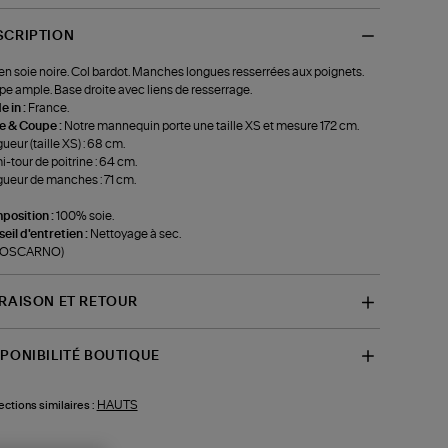
SCRIPTION
en soie noire. Col bardot. Manches longues resserrées aux poignets.
e ample. Base droite avec liens de resserrage.
 in :
France.
le & Coupe :
Notre mannequin porte une taille XS et mesure 172 cm.
ueur (taille XS) : 68 cm.
-tour de poitrine : 64 cm.
ueur de manches : 71 cm.
position :
100% soie.
eil d'entretien :
Nettoyage à sec.
f-OSCARNO)
VRAISON ET RETOUR
SPONIBILITÉ BOUTIQUE
HAUTS
ections similaires :