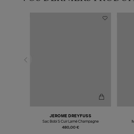
N
JEROME DREYFUSS
te
Sac Bobi S Cuir Lamé Champagne
M
480,00 €