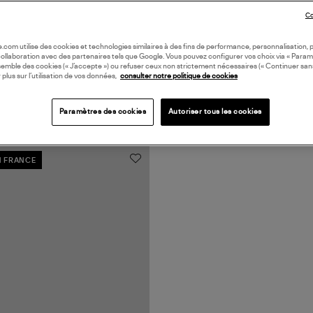
Co
oile.com utilise des cookies et technologies similaires à des fins de performance, personnalisation, p
collaboration avec des partenaires tels que Google. Vous pouvez configurer vos choix via « Param
semble des cookies (« J’accepte ») ou refuser ceux non strictement nécessaires (« Continuer san
 plus sur l’utilisation de vos données,
consulter notre politique de cookies
Paramètres des cookies
Autoriser tous les cookies
N FRANCE