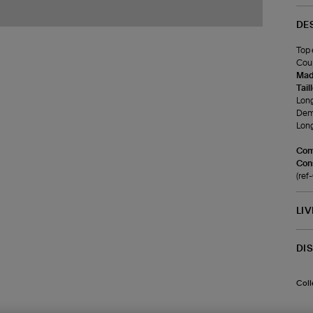
DE
Top 
Coup
Made
Tail
Long
Demi
Long
Com
Cons
(re
LI
DI
Coll