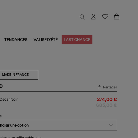
TENDANCES
VALISE D'ÉTÉ
LAST CHANCE
MADE IN FRANCE
D
Partager
p
Oscar Noir
274,00 €
car
r
685,00 €
le
dre votre taille habituelle.