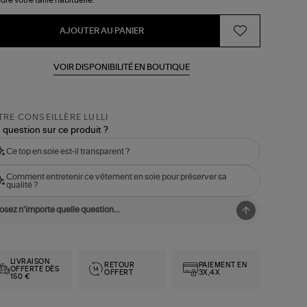
AJOUTER AU PANIER
VOIR DISPONIBILITÉ EN BOUTIQUE
RE CONSEILLÈRE LULLI
 question sur ce produit ?
Ce top en soie est-il transparent ?
Comment entretenir ce vêtement en soie pour préserver sa
qualité ?
LIVRAISON
RETOUR
PAIEMENT EN
OFFERTE DÈS
OFFERT
3X,4X
150 €