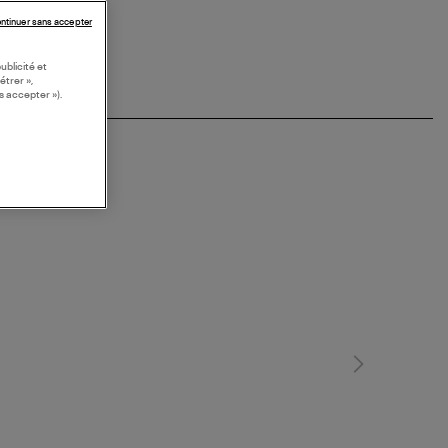
ntinuer sans accepter
ublicité et
étrer »,
s accepter »).