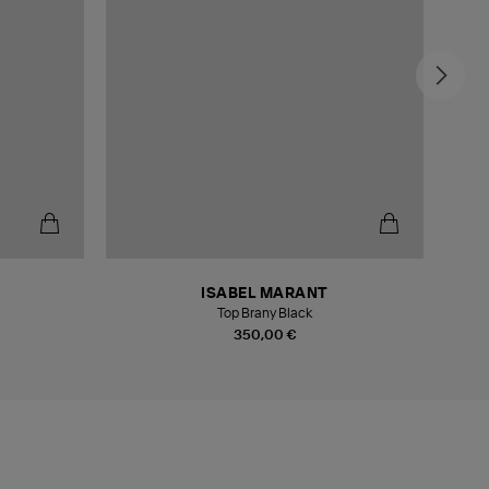
-6
ISABEL MARANT
Top Brany Black
350,00 €