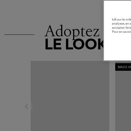
lulli-sur-la-t
Adoptez
analyses, en 
accepter l’en
Pour en savoir
LE LOOK
MADE I