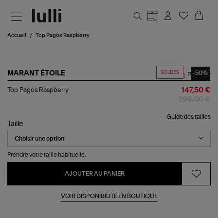
Aller au contenu principal
Accueil
Top Pagos Raspberry
SOLDES
-50%
MARANT ÉTOILE
Partager
Top
Top Pagos Raspberry
147,50 €
Pagos
295,00 €
Raspberry
Guide des tailles
Taille
Prendre votre taille habituelle.
AJOUTER AU PANIER
VOIR DISPONIBILITÉ EN BOUTIQUE