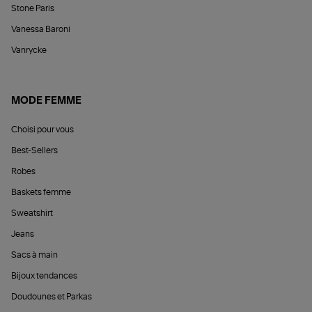
Stone Paris
Vanessa Baroni
Vanrycke
MODE FEMME
Choisi pour vous
Best-Sellers
Robes
Baskets femme
Sweatshirt
Jeans
Sacs à main
Bijoux tendances
Doudounes et Parkas