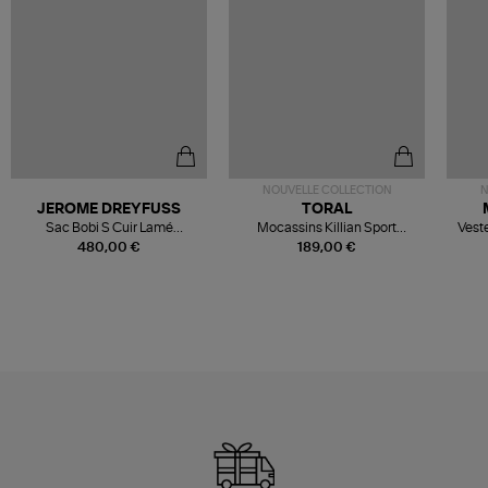
NOUVELLE COLLECTION
N
JEROME DREYFUSS
TORAL
Sac Bobi S Cuir Lamé
Mocassins Killian Sport
Veste
Champagne
Mousse
480,00 €
189,00 €