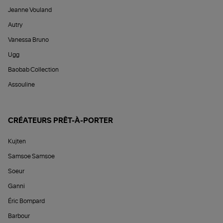
Jeanne Vouland
Autry
Vanessa Bruno
Ugg
Baobab Collection
Assouline
CRÉATEURS PRÊT-À-PORTER
Kujten
Samsoe Samsoe
Soeur
Ganni
Éric Bompard
Barbour