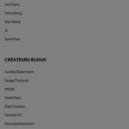
Ami Paris
Anine Bing
Max Mara
&
Sportmax
CRÉATEURS BIJOUX
Aurélie Bidermann
Serge Thoraval
d1928
Feidt Paris
Gigi Clozeau
Ginette NY
Pascale Monvoisin