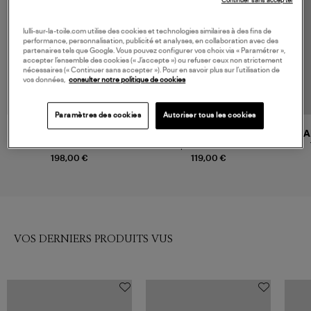
Continuer sans accepter
lulli-sur-la-toile.com utilise des cookies et technologies similaires à des fins de
performance, personnalisation, publicité et analyses, en collaboration avec des
partenaires tels que Google. Vous pouvez configurer vos choix via « Paramétrer »,
accepter l’ensemble des cookies (« J’accepte ») ou refuser ceux non strictement
nécessaires (« Continuer sans accepter »). Pour en savoir plus sur l’utilisation de
vos données,
consulter notre politique de cookies
Paramètres des cookies
Autoriser tous les cookies
FARM RIO
MAISON SAINT JULIEN
MA
Blouse Boho Floral Scarf Navy
Top Alexandrie Noir
Blue
198,00 €
119,00 €
VOS DERNIERS PRODUITS VUS