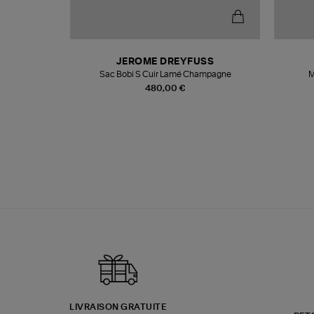
N
JEROME DREYFUSS
te
Sac Bobi S Cuir Lamé Champagne
M
480,00 €
LIVRAISON GRATUITE