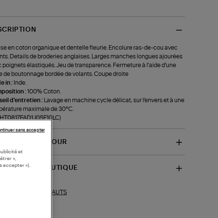
SCRIPTION
se en coton organique et dentelle fleurie. Encolure ras-de-cou avec
nts. Details de broderies anglaises. Larges manches longues ajourées
 poignets élastiqués. Jeu de transparence. Fermeture à l'aide d'une
e de boutonnage bordée de volants. Coupe droite
 in :
Inde.
position :
100% Coton.
eil d'entretien :
Lavage en machine cycle délicat, sur l'envers et à une
érature maximale de 30°C.
f-HT0817FAD1J05E10LC)
ntinuer sans accepter
VRAISON ET RETOUR
ublicité et
étrer »,
s accepter »).
SPONIBILITÉ BOUTIQUE
HAUTS
ections similaires :