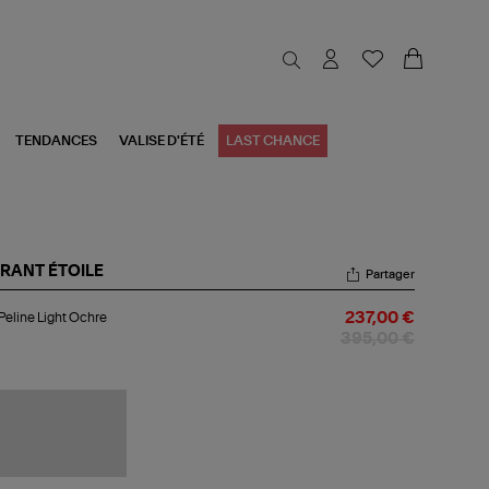
TENDANCES
VALISE D'ÉTÉ
LAST CHANCE
RANT ÉTOILE
Partager
p
Peline Light Ochre
237,00 €
ine
ht
395,00 €
hre