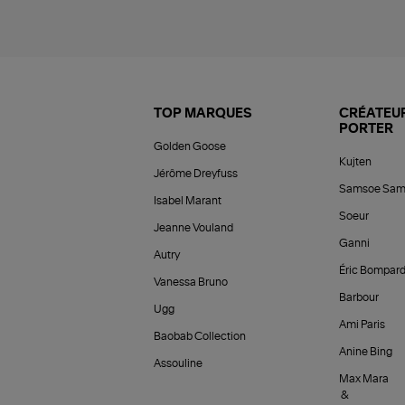
TOP MARQUES
CRÉATEUR
PORTER
Golden Goose
Kujten
Jérôme Dreyfuss
Samsoe Sam
Isabel Marant
Soeur
Jeanne Vouland
Ganni
Autry
Éric Bompar
Vanessa Bruno
Barbour
Ugg
Ami Paris
Baobab Collection
Anine Bing
Assouline
Max Mara
&