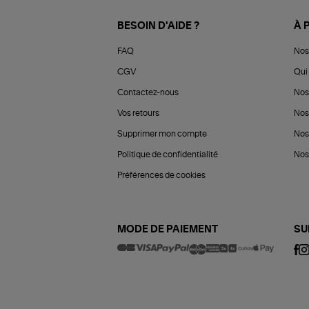
BESOIN D'AIDE ?
À 
FAQ
Nos
CGV
Qui 
Contactez-nous
Nos
Vos retours
Nos
Supprimer mon compte
Nos
Politique de confidentialité
Nos 
Préférences de cookies
MODE DE PAIEMENT
SU