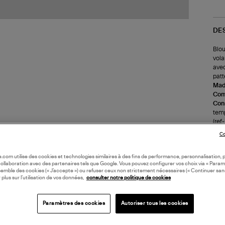
DE
Blou
vola
avec
patt
Made
Com
Cons
temp
(re
Co
LI
oile.com utilise des cookies et technologies similaires à des fins de performance, personnalisation, p
collaboration avec des partenaires tels que Google. Vous pouvez configurer vos choix via « Param
semble des cookies (« J’accepte ») ou refuser ceux non strictement nécessaires (« Continuer san
DI
 plus sur l’utilisation de vos données,
consulter notre politique de cookies
Coll
Paramètres des cookies
Autoriser tous les cookies