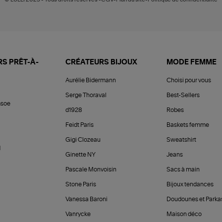
S PRÊT-À-
CRÉATEURS BIJOUX
MODE FEMME
Aurélie Bidermann
Choisi pour vous
Serge Thoraval
Best-Sellers
soe
d1928
Robes
Feidt Paris
Baskets femme
Gigi Clozeau
Sweatshirt
d
Ginette NY
Jeans
Pascale Monvoisin
Sacs à main
Stone Paris
Bijoux tendances
Vanessa Baroni
Doudounes et Parka
Vanrycke
Maison déco