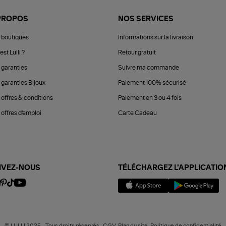
PROPOS
NOS SERVICES
 boutiques
Informations sur la livraison
est Lulli ?
Retour gratuit
 garanties
Suivre ma commande
 garanties Bijoux
Paiement 100% sécurisé
 offres & conditions
Paiement en 3 ou 4 fois
offres d'emploi
Carte Cadeau
IVEZ-NOUS
TÉLÉCHARGEZ L'APPLICATIO
© LULLI 2025 - Tous droits réservés -CGV-Plan du site-Politique de confidentialité