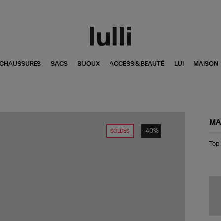
CHAUSSURES
SACS
BIJOUX
ACCESS & BEAUTÉ
LUI
MAISON
MA
-40%
SOLDES
To
Top 
Pel
Lig
Oc