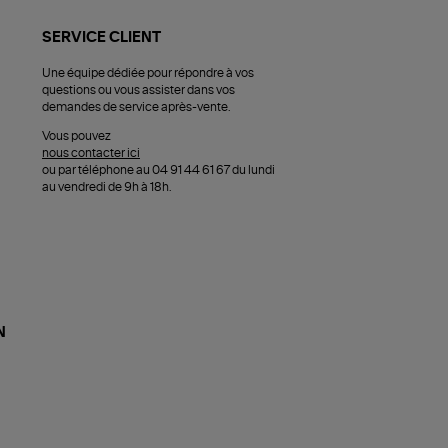
SERVICE CLIENT
Une équipe dédiée pour répondre à vos
questions ou vous assister dans vos
demandes de service après-vente.
Vous pouvez
nous contacter ici
ou par téléphone au 04 91 44 61 67 du lundi
au vendredi de 9h à 18h.
N