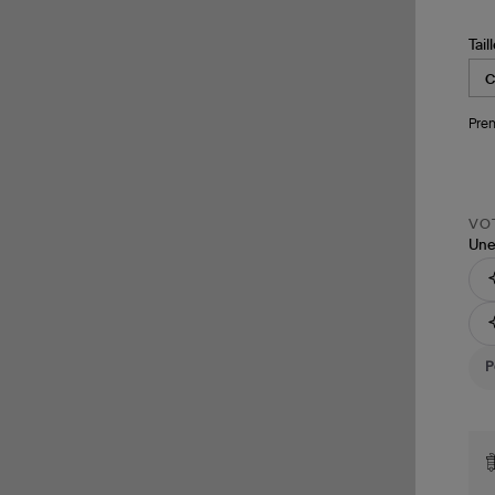
Tail
Pren
VOT
Une