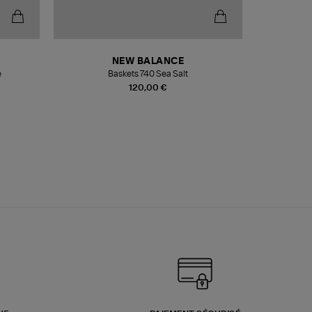
NEW BALANCE
e
Baskets 740 Sea Salt
Veste
120,00 €