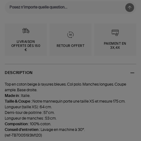
LIVRAISON
PAIEMENT EN
OFFERTE DÈS 150
RETOUR OFFERT
3X,4X
€
DESCRIPTION
Top en coton beige à rayures bleues. Col polo. Manches longues. Coupe
ample. Base droite.
Made in :
Italie.
Taille & Coupe :
Notre mannequin porte une taille XS et mesure 175 cm.
Longueur (taille XS) : 64 cm.
Demi-tour de poitrine : 57 cm.
Longueur de manches : 53 cm.
Composition :
100% coton.
Conseil d'entretien :
Lavage en machine à 30°.
(ref-TB7005193M120)