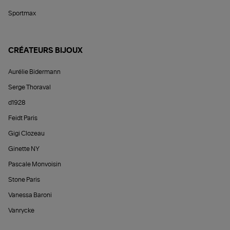
Sportmax
CRÉATEURS BIJOUX
Aurélie Bidermann
Serge Thoraval
d1928
Feidt Paris
Gigi Clozeau
Ginette NY
Pascale Monvoisin
Stone Paris
Vanessa Baroni
Vanrycke