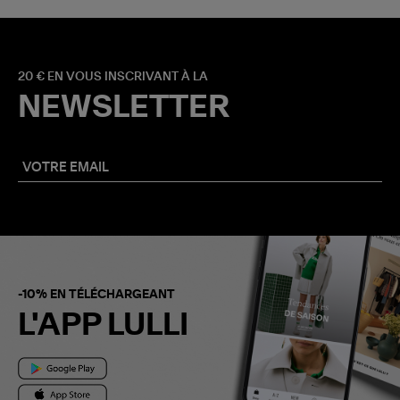
20 € EN VOUS INSCRIVANT À LA
NEWSLETTER
-10% EN TÉLÉCHARGEANT
L'APP LULLI