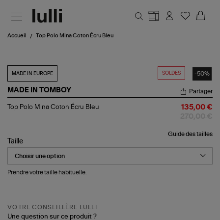
Aller au contenu principal
Accueil
Top Polo Mina Coton Écru Bleu
SOLDES
-50%
MADE IN EUROPE
MADE IN TOMBOY
Partager
Top
Top Polo Mina Coton Écru Bleu
135,00 €
Polo
270,00 €
Mina
Coton
Guide des tailles
Écru
Taille
Bleu
Prendre votre taille habituelle.
VOTRE CONSEILLÈRE LULLI
Une question sur ce produit ?