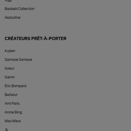
Ugg
Baobab Collection
Assouline
CRÉATEURS PRÊT-À-PORTER
Kujten
Samsoe Samsoe
Soeur
Ganni
Éric Bompard
Barbour
Ami Paris
Anine Bing
Max Mara
&