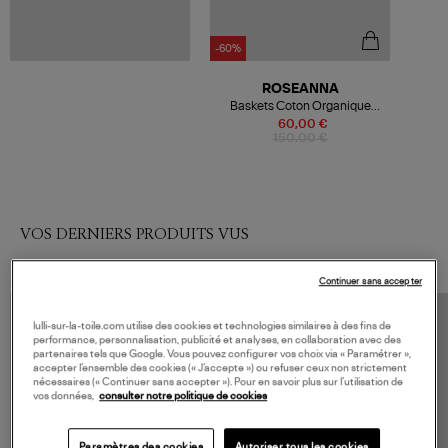
-60%
ROSEANNA
Baskets Coton Organique
Blanc
60,00 €
150,00 €
VOS DERNIERS PRODUITS VUS
Continuer sans accepter
lulli-sur-la-toile.com utilise des cookies et technologies similaires à des fins de
performance, personnalisation, publicité et analyses, en collaboration avec des
partenaires tels que Google. Vous pouvez configurer vos choix via « Paramétrer »,
accepter l’ensemble des cookies (« J’accepte ») ou refuser ceux non strictement
nécessaires (« Continuer sans accepter »). Pour en savoir plus sur l’utilisation de
vos données,
consulter notre politique de cookies
Paramètres des cookies
Autoriser tous les cookies