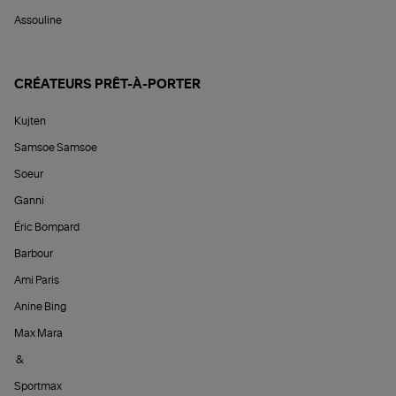
Assouline
CRÉATEURS PRÊT-À-PORTER
Kujten
Samsoe Samsoe
Soeur
Ganni
Éric Bompard
Barbour
Ami Paris
Anine Bing
Max Mara
&
Sportmax