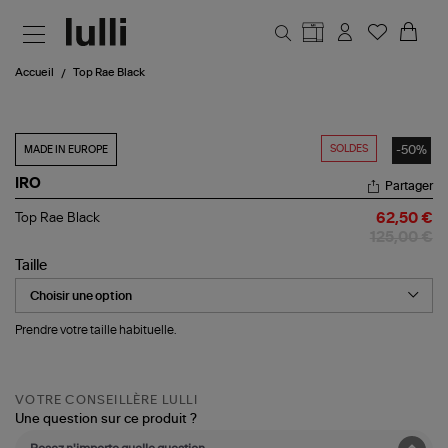
Aller au contenu principal
Accueil
Top Rae Black
SOLDES
-50%
MADE IN EUROPE
IRO
Partager
Top
Top Rae Black
62,50 €
Rae
125,00 €
Black
Taille
Prendre votre taille habituelle.
VOTRE CONSEILLÈRE LULLI
Une question sur ce produit ?