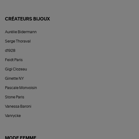
CRÉATEURS BIJOUX
Aurélie Bidermann
Serge Thoraval
d1928
Feidt Paris
Gigi Clozeau
Ginette NY
Pascale Monvoisin
Stone Paris
Vanessa Baroni
Vanrycke
MODE FEMME