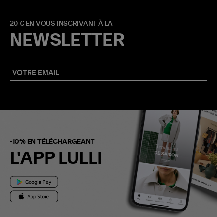
20 € EN VOUS INSCRIVANT À LA
NEWSLETTER
-10% EN TÉLÉCHARGEANT
L'APP LULLI