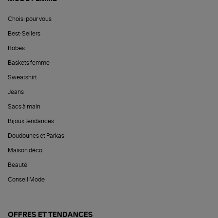
Choisi pour vous
Best-Sellers
Robes
Baskets femme
Sweatshirt
Jeans
Sacs à main
Bijoux tendances
Doudounes et Parkas
Maison déco
Beauté
Conseil Mode
OFFRES ET TENDANCES