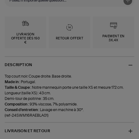
LIVRAISON
PAIEMENT EN
OFFERTE DÈS 150
RETOUR OFFERT
3X,4X
€
DESCRIPTION
Top court noir. Coupe droite. Base droite.
Made in :
Portugal.
Taille & Coupe :
Notre mannequin porte une taille XS et mesure 172 cm.
Longueur (taille XS) : 43 cm.
Demi-tour de poitrine : 35 cm.
Composition :
93% viscose, 7% polyamide.
Conseil d'entretien :
Lavage en machine à 30°.
(ref-24SWM16RAEBLA01)
LIVRAISON ET RETOUR