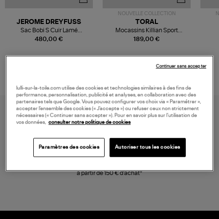
NOUVELLE COLLECTION
N
JEROME DREYFUSS
TORAL
Sac Bobi S Cuir Lamé
Mocassins Killian Sport
Champagne
Mousse
480,00 €
189,00 €
Continuer sans accepter
lulli-sur-la-toile.com utilise des cookies et technologies similaires à des fins de
performance, personnalisation, publicité et analyses, en collaboration avec des
partenaires tels que Google. Vous pouvez configurer vos choix via « Paramétrer »,
accepter l’ensemble des cookies (« J’accepte ») ou refuser ceux non strictement
nécessaires (« Continuer sans accepter »). Pour en savoir plus sur l’utilisation de
vos données,
consulter notre politique de cookies
Paramètres des cookies
Autoriser tous les cookies
LIVRAISON GRATUITE
à partir de 150 € d'achat*