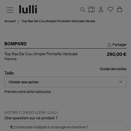
Aller au contenu principal
Accueil
Top Ras De Cou Ample Pointelle Verticale Henne
BOMPARD
Partager
Top
Top Ras De Cou Ample Pointelle Verticale
290,00 €
Ras
Henne
De
Cou
Guide des tailles
Ample
Taille
Pointelle
Verticale
Henne
Prendre votre taille habituelle.
VOTRE CONSEILLÈRE LULLI
Une question sur ce produit ?
Ce haut est-il adapté à un lavage en machine ?