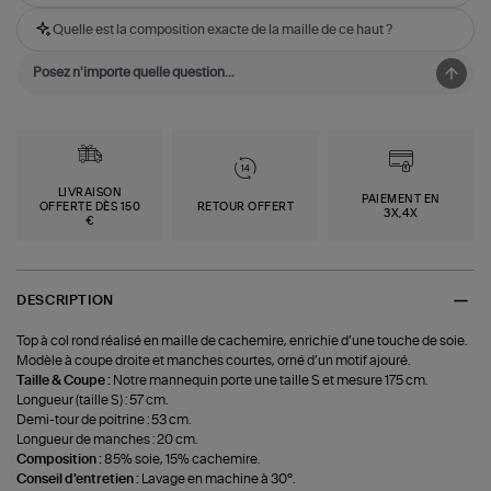
Quelle est la composition exacte de la maille de ce haut ?
LIVRAISON
PAIEMENT EN
OFFERTE DÈS 150
RETOUR OFFERT
3X,4X
€
DESCRIPTION
Top à col rond réalisé en maille de cachemire, enrichie d’une touche de soie.
Modèle à coupe droite et manches courtes, orné d’un motif ajouré.
Taille & Coupe :
Notre mannequin porte une taille S et mesure 175 cm.
Longueur (taille S) : 57 cm.
Demi-tour de poitrine : 53 cm.
Longueur de manches : 20 cm.
Composition :
85% soie, 15% cachemire.
Conseil d'entretien :
Lavage en machine à 30°.