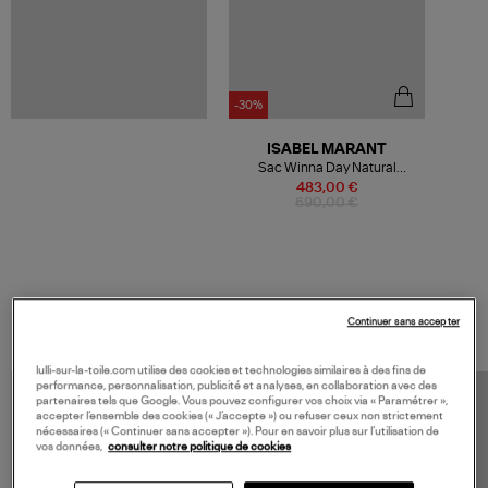
-30%
ISABEL MARANT
Sac Winna Day Natural
Cognac
483,00 €
690,00 €
VOS DERNIERS PRODUITS VUS
Continuer sans accepter
lulli-sur-la-toile.com utilise des cookies et technologies similaires à des fins de
performance, personnalisation, publicité et analyses, en collaboration avec des
partenaires tels que Google. Vous pouvez configurer vos choix via « Paramétrer »,
accepter l’ensemble des cookies (« J’accepte ») ou refuser ceux non strictement
nécessaires (« Continuer sans accepter »). Pour en savoir plus sur l’utilisation de
vos données,
consulter notre politique de cookies