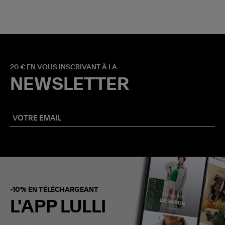
20 € EN VOUS INSCRIVANT À LA
NEWSLETTER
-10% EN TÉLÉCHARGEANT
L'APP LULLI