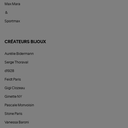
Max Mara
&
Sportmax
CRÉATEURS BIJOUX
Aurélie Bidermann
Serge Thoraval
d1928
Feidt Paris
Gigi Clozeau
Ginette NY
Pascale Monvoisin
Stone Paris
Vanessa Baroni