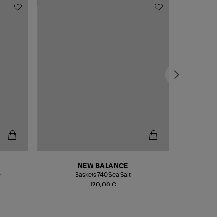
NEW BALANCE
e
Baskets 740 Sea Salt
Veste
120,00 €