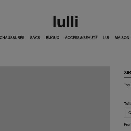
CHAUSSURES
SACS
BIJOUX
ACCESS & BEAUTÉ
LUI
MAISON
XI
To
Top
Re
Pi
Ro
Tail
Pren