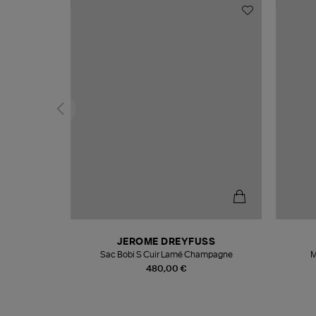
N
JEROME DREYFUSS
te
Sac Bobi S Cuir Lamé Champagne
M
480,00 €