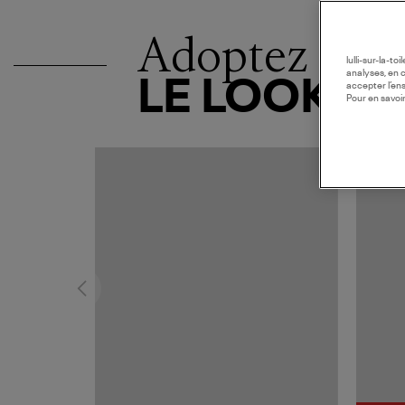
Adoptez
lulli-sur-la-t
analyses, en 
LE LOOK
accepter l’en
Pour en savoir