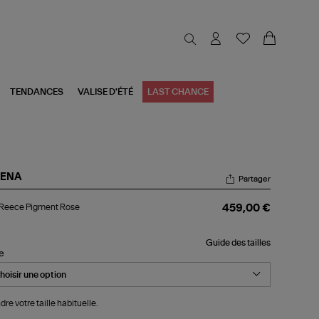
TENDANCES
VALISE D'ÉTÉ
LAST CHANCE
RENA
Partager
p
 Reece Pigment Rose
459,00 €
ece
gment
se
Guide des tailles
le
dre votre taille habituelle.