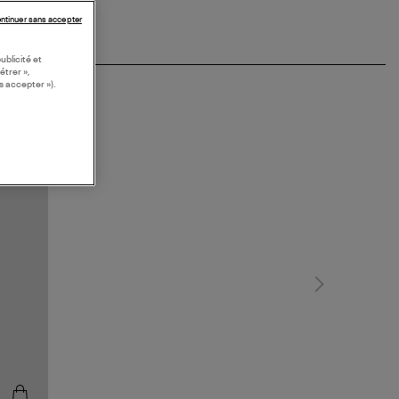
ntinuer sans accepter
ublicité et
étrer »,
s accepter »).