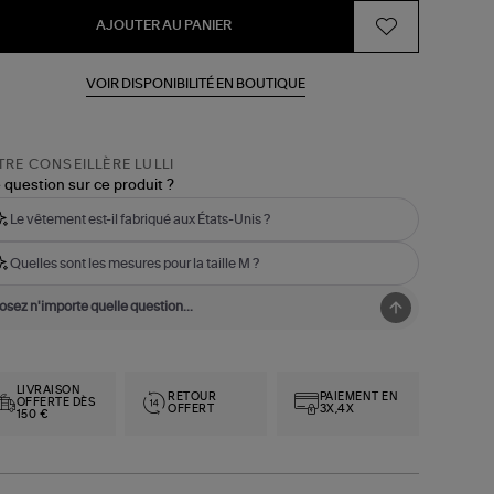
AJOUTER AU PANIER
VOIR DISPONIBILITÉ EN BOUTIQUE
RE CONSEILLÈRE LULLI
 question sur ce produit ?
Le vêtement est-il fabriqué aux États-Unis ?
Quelles sont les mesures pour la taille M ?
LIVRAISON
RETOUR
PAIEMENT EN
OFFERTE DÈS
OFFERT
3X,4X
150 €