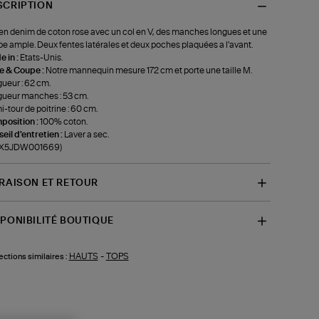
SCRIPTION
en denim de coton rose avec un col en V, des manches longues et une
e ample. Deux fentes latérales et deux poches plaquées a l'avant.
 in :
Etats-Unis.
le & Coupe :
Notre mannequin mesure 172 cm et porte une taille M.
ueur : 62 cm.
ueur manches : 53 cm.
-tour de poitrine : 60 cm.
position :
100% coton.
eil d'entretien :
Laver a sec.
f-X5JDW001669)
VRAISON ET RETOUR
SPONIBILITÉ BOUTIQUE
HAUTS
-
TOPS
ections similaires :