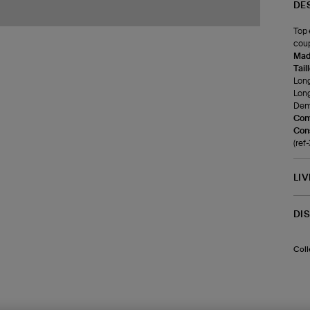
DE
Top 
coup
Made
Tail
Long
Long
Demi
Com
Cons
(re
LI
DI
Coll