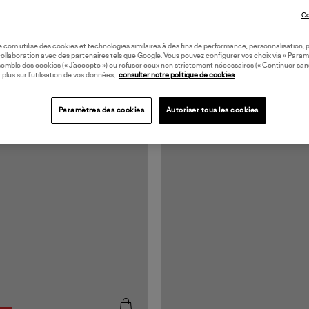
Co
oile.com utilise des cookies et technologies similaires à des fins de performance, personnalisation, p
collaboration avec des partenaires tels que Google. Vous pouvez configurer vos choix via « Param
semble des cookies (« J’accepte ») ou refuser ceux non strictement nécessaires (« Continuer san
 plus sur l’utilisation de vos données,
consulter notre politique de cookies
Paramètres des cookies
Autoriser tous les cookies