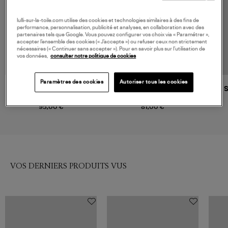
lulli-sur-la-toile.com utilise des cookies et technologies similaires à des fins de
performance, personnalisation, publicité et analyses, en collaboration avec des
partenaires tels que Google. Vous pouvez configurer vos choix via « Paramétrer »,
accepter l’ensemble des cookies (« J’accepte ») ou refuser ceux non strictement
nécessaires (« Continuer sans accepter »). Pour en savoir plus sur l’utilisation de
vos données,
consulter notre politique de cookies
Paramètres des cookies
Autoriser tous les cookies
MOMONI
LA NOUVELLE
Tee-Shirt Enna Grigio Antracite
Top Augustin Noir
95,00 €
81,00 €
VOS DERNIERS PRODUITS VUS