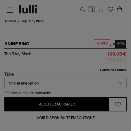
Aller au contenu principal
Accueil
Top Riley Black
SOLDES
-50%
ANINE BING
Partager
Top
Top Riley Black
100,00 €
Riley
200,00 €
Black
Guide des tailles
Taille
Prendre votre taille habituelle.
AJOUTER AU PANIER
VOIR DISPONIBILITÉ EN BOUTIQUE