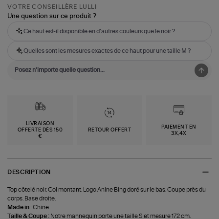
VOTRE CONSEILLÈRE LULLI
Une question sur ce produit ?
Ce haut est-il disponible en d'autres couleurs que le noir ?
Quelles sont les mesures exactes de ce haut pour une taille M ?
LIVRAISON
PAIEMENT EN
OFFERTE DÈS 150
RETOUR OFFERT
3X,4X
€
DESCRIPTION
Top côtelé noir. Col montant. Logo Anine Bing doré sur le bas. Coupe près du
corps. Base droite.
Made in :
Chine.
Taille & Coupe :
Notre mannequin porte une taille S et mesure 172 cm.