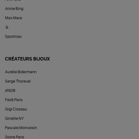
Anine Bing
Max Mara
&
Sportmax
CRÉATEURS BIJOUX
Aurélie Bidermann
Serge Thoraval
d1928
Feidt Paris
Gigi Clozeau
Ginette NY
Pascale Monvoisin
Stone Paris