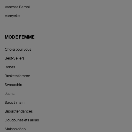
Vanessa Baroni
Vanrycke
MODE FEMME
Choisi pour vous
Best-Sellers
Robes
Baskets femme
Sweatshirt
Jeans
Sacs à main
Bijoux tendances
Doudounes et Parkas
Maison déco