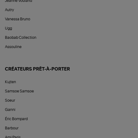
Jeanne Vouland
Autry
Vanessa Bruno
Ugg
Baobab Collection
Assouline
CRÉATEURS PRÊT-À-PORTER
Kujten
Samsoe Samsoe
Soeur
Ganni
Éric Bompard
Barbour
Ami Paris