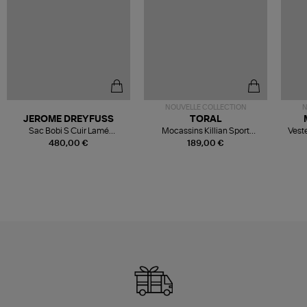
NOUVELLE COLLECTION
N
JEROME DREYFUSS
TORAL
Sac Bobi S Cuir Lamé
Mocassins Killian Sport
Veste
Champagne
Mousse
480,00 €
189,00 €