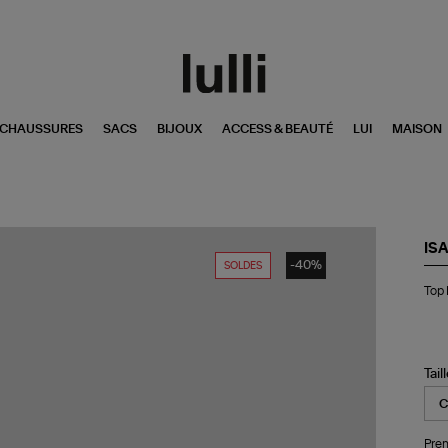
CHAUSSURES
SACS
BIJOUX
ACCESS & BEAUTÉ
LUI
MAISON
IS
-40%
SOLDES
To
Top
Ru
Or
Tail
Pren