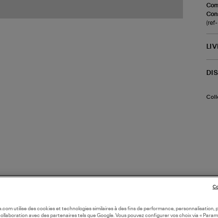
Com
Cons
(re
LI
DI
Coll
Co
oile.com utilise des cookies et technologies similaires à des fins de performance, personnalisation, p
collaboration avec des partenaires tels que Google. Vous pouvez configurer vos choix via « Param