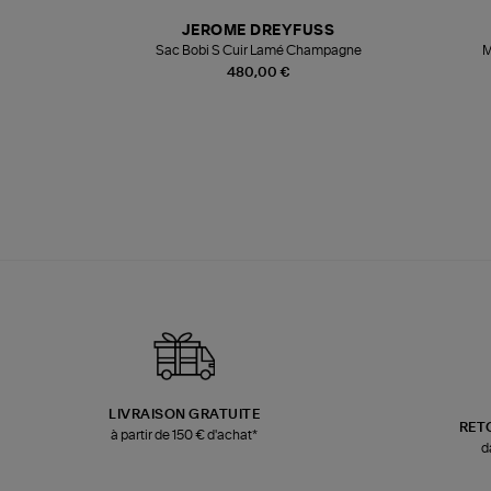
N
JEROME DREYFUSS
te
Sac Bobi S Cuir Lamé Champagne
M
480,00 €
LIVRAISON GRATUITE
RET
à partir de 150 € d'achat*
d