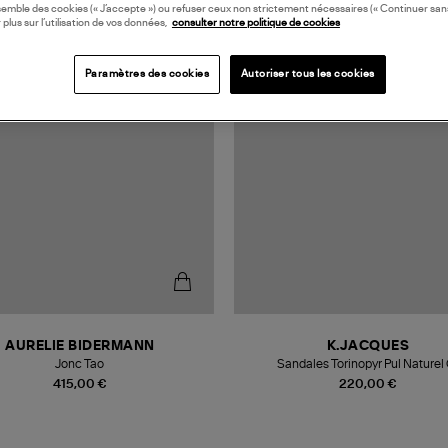
semble des cookies (« J’accepte ») ou refuser ceux non strictement nécessaires (« Continuer san
 plus sur l’utilisation de vos données,
consulter notre politique de cookies
MADE IN FRANCE
Paramètres des cookies
Autoriser tous les cookies
AURELIE BIDERMANN
K.JACQUES
Jonc Tao
Sandales Torinopyr Pul Naturel
415,00 €
220,00 €