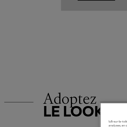
Adoptez
LE LOOK
lulli-sur-la-t
analyses, en 