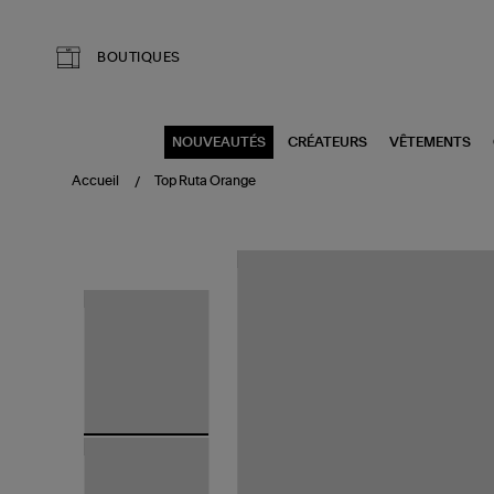
Aller au contenu principal
BOUTIQUES
NOUVEAUTÉS
CRÉATEURS
VÊTEMENTS
Accueil
Top Ruta Orange