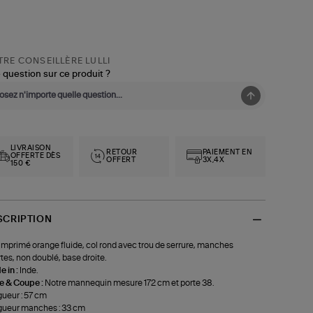
RE CONSEILLÈRE LULLI
 question sur ce produit ?
LIVRAISON
RETOUR
PAIEMENT EN
OFFERTE DÈS
OFFERT
3X,4X
150 €
SCRIPTION
imprimé orange fluide, col rond avec trou de serrure, manches
tes, non doublé, base droite.
 in :
Inde.
le & Coupe :
Notre mannequin mesure 172 cm et porte 38.
ueur : 57 cm
ueur manches : 33 cm