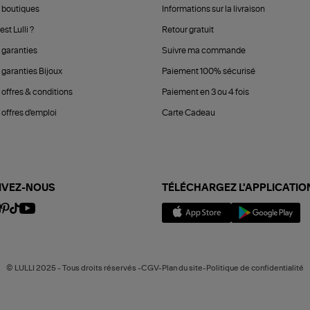
 boutiques
Informations sur la livraison
est Lulli ?
Retour gratuit
 garanties
Suivre ma commande
 garanties Bijoux
Paiement 100% sécurisé
 offres & conditions
Paiement en 3 ou 4 fois
offres d'emploi
Carte Cadeau
IVEZ-NOUS
TÉLÉCHARGEZ L'APPLICATIO
© LULLI 2025 - Tous droits réservés -CGV-Plan du site-Politique de confidentialité