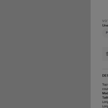
VOT
Une
DE
Top 
cour
Made
Tail
Long
Long