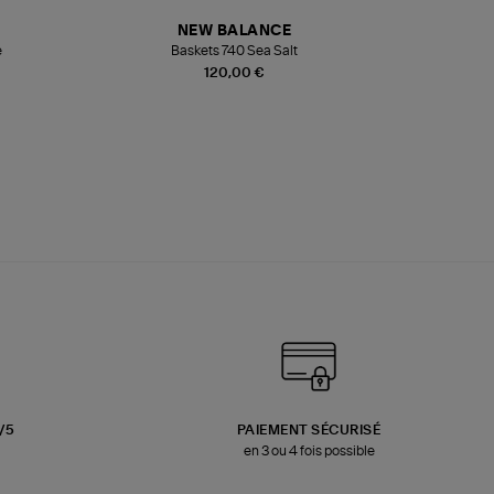
NEW BALANCE
e
Baskets 740 Sea Salt
Veste
120,00 €
3/5
PAIEMENT SÉCURISÉ
en 3 ou 4 fois possible