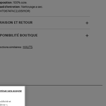
position :
100% soie.
eil d'entretien :
Nettoyage a sec.
f-HT0674FAC2J05I11OR)
VRAISON ET RETOUR
SPONIBILITÉ BOUTIQUE
HAUTS
ections similaires :
ntinuer sans accepter
ublicité et
étrer »,