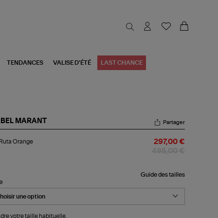
TENDANCES
VALISE D'ÉTÉ
LAST CHANCE
ABEL MARANT
Partager
p
 Ruta Orange
297,00 €
ta
ange
495,00 €
Guide des tailles
le
dre votre taille habituelle.