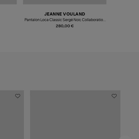
JEANNE VOULAND
Pantalon Loca Classic Sergé Noir, Collaboration
JV x Véronika Loubry
280,00 €