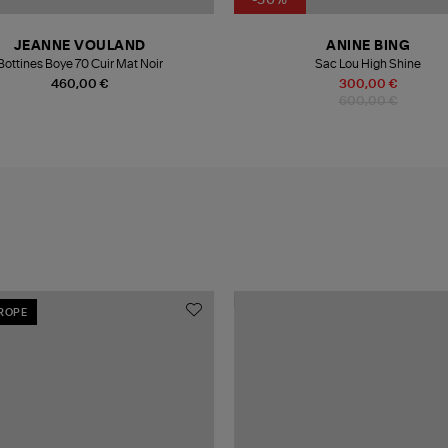
-50%
JEANNE VOULAND
ANINE BING
Bottines Boye 70 Cuir Mat Noir
Sac Lou High Shine
460,00 €
300,00 €
600,00 €
UROPE