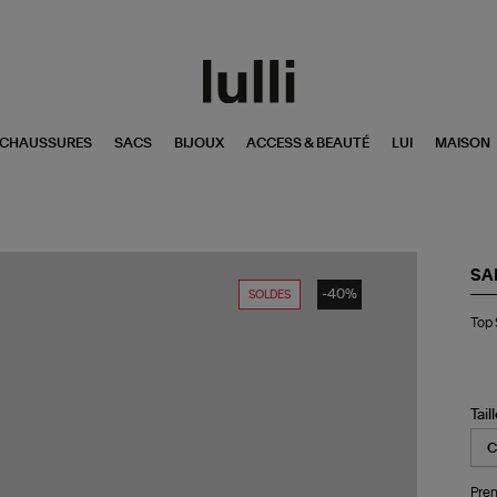
CHAUSSURES
SACS
BIJOUX
ACCESS & BEAUTÉ
LUI
MAISON
SA
-40%
SOLDES
To
Top 
Sak
Bla
Tail
Pren