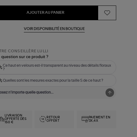
AJOUTER AU PANIER
VOIR DISPONIBILITÉ EN BOUTIQUE
RE CONSEILLÈRE LULLI
 question sur ce produit ?
Ce haut en velours est-il transparent au niveau des détails floraux
?
Quelles sont les mesures exactes pour la taille S de ce haut ?
LIVRAISON
RETOUR
PAIEMENT EN
OFFERTE DÈS
OFFERT
3X,4X
150 €