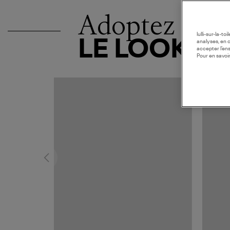
Adoptez
lulli-sur-la-t
LE LOOK
analyses, en 
accepter l’en
Pour en savoir
MADE I