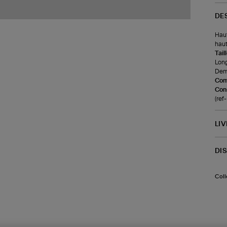
DE
Haut
haut
Tail
Long
Demi
Com
Cons
(re
LI
DI
Coll