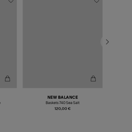
NEW BALANCE
e
Baskets 740 Sea Salt
Veste
120,00 €