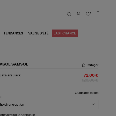
TENDANCES
VALISE D'ÉTÉ
LAST CHANCE
MSOE SAMSOE
Partager
p
Sakalani Black
72,00 €
alani
ck
120,00 €
Guide des tailles
le
dre votre taille habituelle.