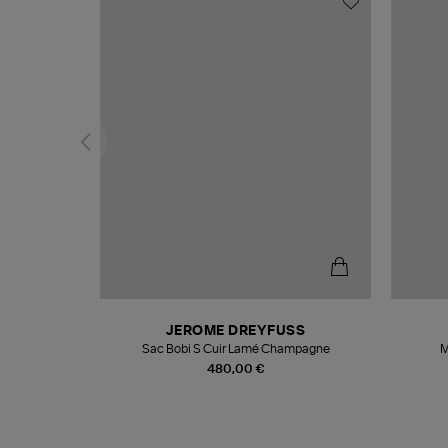
N
JEROME DREYFUSS
te
Sac Bobi S Cuir Lamé Champagne
M
480,00 €