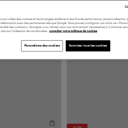
Co
oile.com utilise des cookies et technologies similaires à des fins de performance, personnalisation, p
collaboration avec des partenaires tels que Google. Vous pouvez configurer vos choix via « Param
semble des cookies (« J’accepte ») ou refuser ceux non strictement nécessaires (« Continuer san
 plus sur l’utilisation de vos données,
consulter notre politique de cookies
Paramètres des cookies
Autoriser tous les cookies
N EUROPE