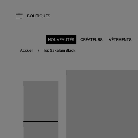
Aller au contenu principal
BOUTIQUES
NOUVEAUTÉS
CRÉATEURS
VÊTEMENTS
Accueil
Top Sakalani Black