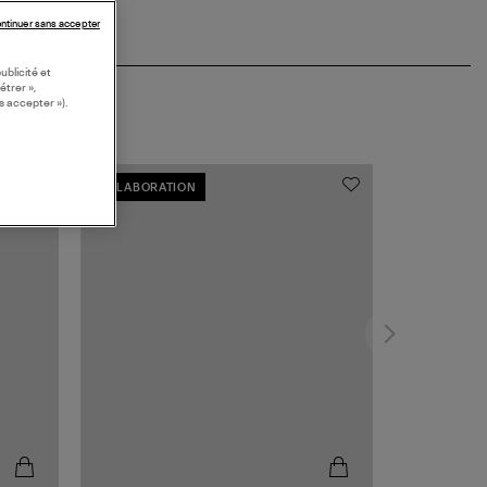
ntinuer sans accepter
ublicité et
étrer »,
s accepter »).
COLLABORATION