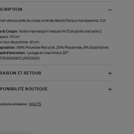
SCRIPTION
 en velours près du corps orné de détails floraux transparents. Col
.
le & Coupe :
Notre mannequin mesure 1m72 et porte une taille S.
ueur : 51 cm
-tour de poitrine : 41 cm
position :
68% Polyester Recyclé, 24% Polyamide, 8% Elasthanne.
eil d'entretien :
Lavage en machine à 30°.
f-F25300081CLR000021)
VRAISON ET RETOUR
SPONIBILITÉ BOUTIQUE
HAUTS
ections similaires :