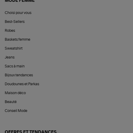
MODE FEMME
Choisi pour vous
Best-Sellers
Robes
Baskets femme
Sweatshirt
Jeans
Sacs à main
Bijoux tendances
Doudounes et Parkas
Maison déco
Beauté
Conseil Mode
OFFRES ET TENDANCES