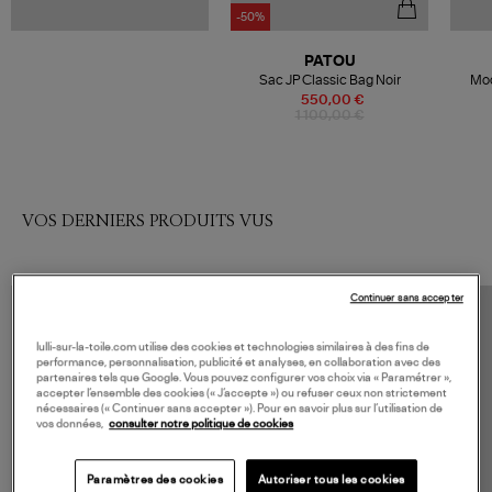
-50%
PATOU
Sac JP Classic Bag Noir
Moc
550,00 €
1 100,00 €
VOS DERNIERS PRODUITS VUS
Continuer sans accepter
lulli-sur-la-toile.com utilise des cookies et technologies similaires à des fins de
performance, personnalisation, publicité et analyses, en collaboration avec des
partenaires tels que Google. Vous pouvez configurer vos choix via « Paramétrer »,
accepter l’ensemble des cookies (« J’accepte ») ou refuser ceux non strictement
nécessaires (« Continuer sans accepter »). Pour en savoir plus sur l’utilisation de
vos données,
consulter notre politique de cookies
Paramètres des cookies
Autoriser tous les cookies