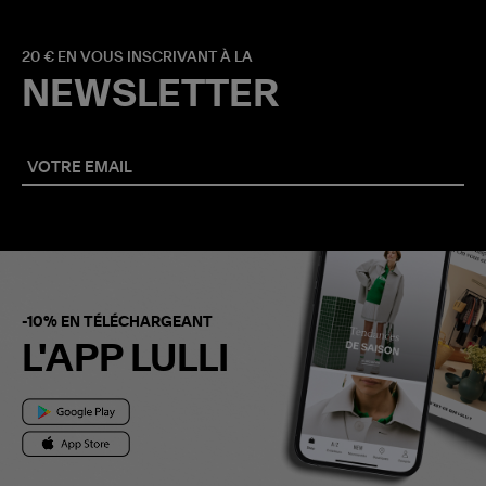
20 € EN VOUS INSCRIVANT À LA
NEWSLETTER
-10% EN TÉLÉCHARGEANT
L'APP LULLI