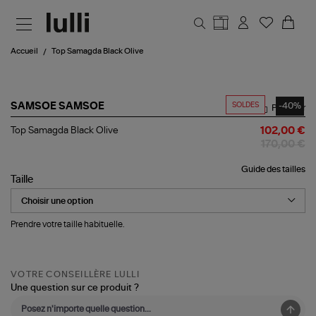
Aller au contenu principal
Accueil
Top Samagda Black Olive
SOLDES
-40%
SAMSOE SAMSOE
Partager
Top
Top Samagda Black Olive
102,00 €
Samagda
170,00 €
Black
Olive
Guide des tailles
Taille
Prendre votre taille habituelle.
VOTRE CONSEILLÈRE LULLI
Une question sur ce produit ?