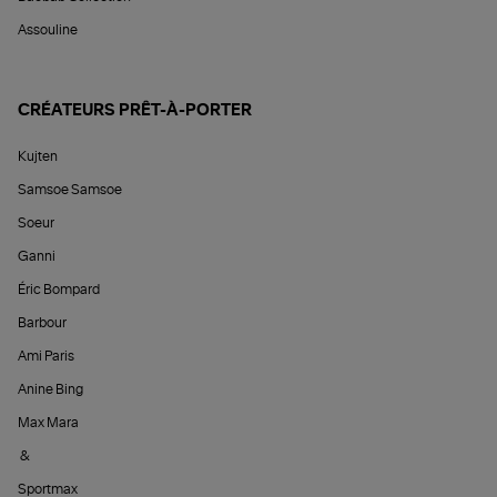
Assouline
CRÉATEURS PRÊT-À-PORTER
Kujten
Samsoe Samsoe
Soeur
Ganni
Éric Bompard
Barbour
Ami Paris
Anine Bing
Max Mara
&
Sportmax