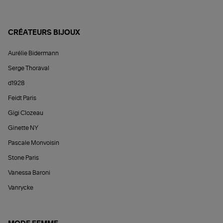
CRÉATEURS BIJOUX
Aurélie Bidermann
Serge Thoraval
d1928
Feidt Paris
Gigi Clozeau
Ginette NY
Pascale Monvoisin
Stone Paris
Vanessa Baroni
Vanrycke