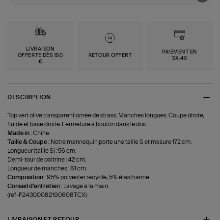
LIVRAISON
PAIEMENT EN
OFFERTE DÈS 150
RETOUR OFFERT
3X,4X
€
DESCRIPTION
Top vert olive transparent ornée de strass. Manches longues. Coupe droite,
fluide et base droite. Fermeture à bouton dans le dos.
Made in :
Chine.
Taille & Coupe :
Notre mannequin porte une taille S et mesure 172 cm.
Longueur (taille S) : 56 cm.
Demi-tour de poitrine : 42 cm.
Longueur de manches : 61 cm.
Composition :
95% polyester recyclé, 5% élasthanne.
Conseil d'entretien :
Lavage à la main.
(ref-F24300082190608TCX)
LIVRAISON ET RETOUR