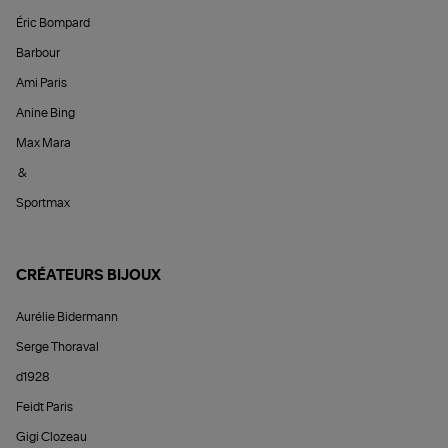
Éric Bompard
Barbour
Ami Paris
Anine Bing
Max Mara
&
Sportmax
CRÉATEURS BIJOUX
Aurélie Bidermann
Serge Thoraval
d1928
Feidt Paris
Gigi Clozeau