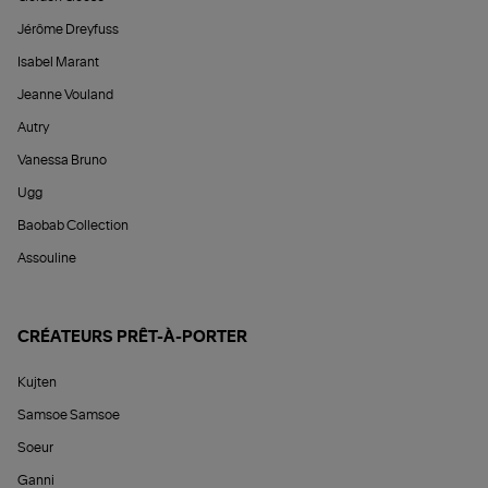
Jérôme Dreyfuss
Isabel Marant
Jeanne Vouland
Autry
Vanessa Bruno
Ugg
Baobab Collection
Assouline
CRÉATEURS PRÊT-À-PORTER
Kujten
Samsoe Samsoe
Soeur
Ganni