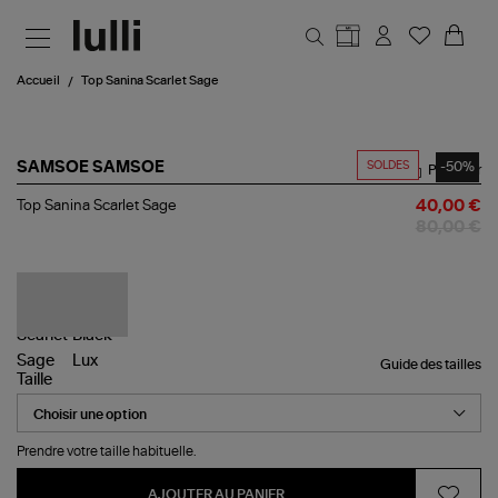
Aller au contenu principal
Accueil
Top Sanina Scarlet Sage
SOLDES
-50%
SAMSOE SAMSOE
Partager
Top
Top Sanina Scarlet Sage
40,00 €
Sanina
80,00 €
Scarlet
Sage
Guide des tailles
Taille
Prendre votre taille habituelle.
AJOUTER AU PANIER