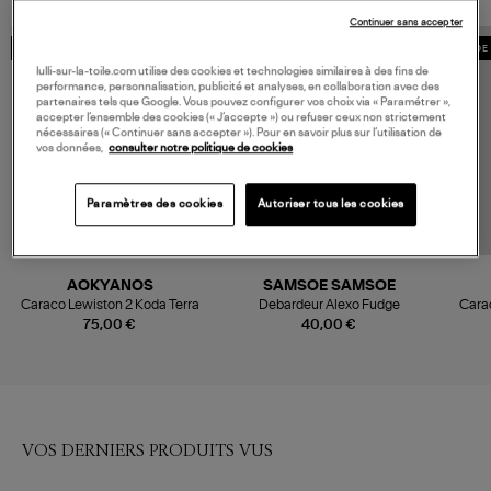
Continuer sans accepter
MADE IN EUROPE
MADE 
lulli-sur-la-toile.com utilise des cookies et technologies similaires à des fins de
performance, personnalisation, publicité et analyses, en collaboration avec des
partenaires tels que Google. Vous pouvez configurer vos choix via « Paramétrer »,
accepter l’ensemble des cookies (« J’accepte ») ou refuser ceux non strictement
nécessaires (« Continuer sans accepter »). Pour en savoir plus sur l’utilisation de
vos données,
consulter notre politique de cookies
Paramètres des cookies
Autoriser tous les cookies
AOKYANOS
SAMSOE SAMSOE
Caraco Lewiston 2 Koda Terra
Debardeur Alexo Fudge
Carac
75,00 €
40,00 €
VOS DERNIERS PRODUITS VUS