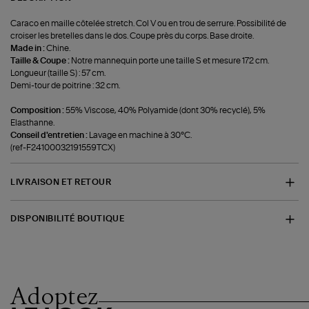
Caraco en maille côtelée stretch. Col V ou en trou de serrure. Possibilité de
croiser les bretelles dans le dos. Coupe près du corps. Base droite.
Made in :
Chine.
Taille & Coupe :
Notre mannequin porte une taille S et mesure 172 cm.
Longueur (taille S) : 57 cm.
Demi-tour de poitrine : 32 cm.
Composition :
55% Viscose, 40% Polyamide (dont 30% recyclé), 5%
Elasthanne.
Conseil d'entretien :
Lavage en machine à 30°C.
(ref-F24100032191559TCX)
LIVRAISON ET RETOUR
DISPONIBILITÉ BOUTIQUE
Adoptez