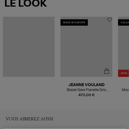
LE LOOK
MADE IN EUROPE
COLL
-40%
JEANNE VOULAND
Blazer Geor Flanelle Gris
Moca
Léopard
C
470,00 €
VOUS AIMEREZ AUSSI