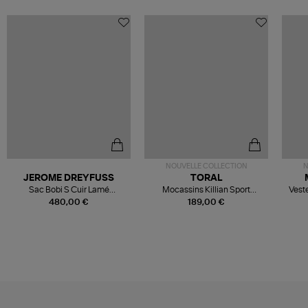
NOUVELLE COLLECTION
N
JEROME DREYFUSS
TORAL
Sac Bobi S Cuir Lamé
Mocassins Killian Sport
Veste
Champagne
Mousse
480,00 €
189,00 €