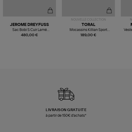
NOUVELLE COLLECTION
N
JEROME DREYFUSS
TORAL
Sac Bobi S Cuir Lamé
Mocassins Killian Sport
Veste
Champagne
Mousse
480,00 €
189,00 €
LIVRAISON GRATUITE
à partir de 150€ d'achats*