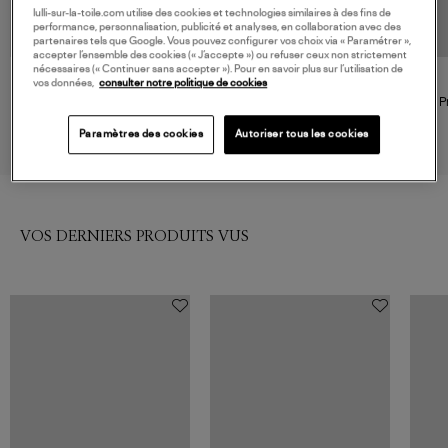
lulli-sur-la-toile.com utilise des cookies et technologies similaires à des fins de
performance, personnalisation, publicité et analyses, en collaboration avec des
partenaires tels que Google. Vous pouvez configurer vos choix via « Paramétrer »,
accepter l’ensemble des cookies (« J’accepte ») ou refuser ceux non strictement
nécessaires (« Continuer sans accepter »). Pour en savoir plus sur l’utilisation de
vos données,
consulter notre politique de cookies
RAILS
FARM RIO
Top Lora Julep
Top Tayla Vert
Top P
218,00 €
240,00 €
Paramètres des cookies
Autoriser tous les cookies
VOS DERNIERS PRODUITS VUS