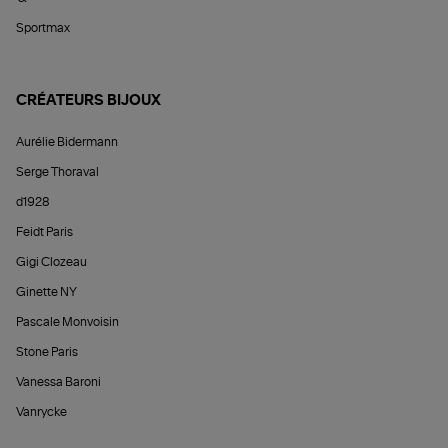
Sportmax
CRÉATEURS BIJOUX
Aurélie Bidermann
Serge Thoraval
d1928
Feidt Paris
Gigi Clozeau
Ginette NY
Pascale Monvoisin
Stone Paris
Vanessa Baroni
Vanrycke