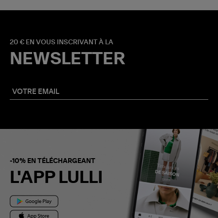
20 € EN VOUS INSCRIVANT À LA
NEWSLETTER
-10% EN TÉLÉCHARGEANT
L'APP LULLI