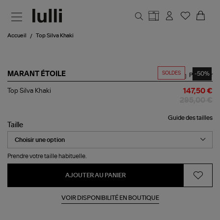
Aller au contenu principal
Accueil
Top Silva Khaki
SOLDES
-50%
MARANT ÉTOILE
Partager
Top
Top Silva Khaki
147,50 €
Silva
295,00 €
Khaki
Guide des tailles
Taille
Prendre votre taille habituelle.
AJOUTER AU PANIER
VOIR DISPONIBILITÉ EN BOUTIQUE