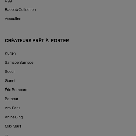
Ugg
Baobab Collection
Assouline
CRÉATEURS PRÊT-À-PORTER
Kujten
Samsoe Samsoe
Soeur
Ganni
Éric Bompard
Barbour
Ami Paris
Anine Bing
Max Mara
&