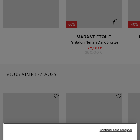
-50%
-40%
MARANT ÉTOILE
Pantalon Neriah Dark Bronze
175,00 €
350,00 €
VOUS AIMEREZ AUSSI
Continuer sans accepter