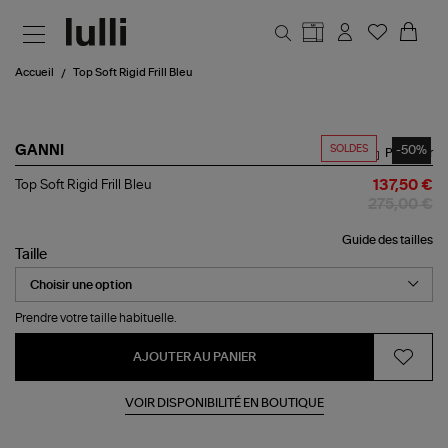
Aller au contenu principal
Accueil
Top Soft Rigid Frill Bleu
SOLDES
-50%
GANNI
Partager
Top
Top Soft Rigid Frill Bleu
137,50 €
Soft
275,00 €
Rigid
Frill
Guide des tailles
Bleu
Taille
Prendre votre taille habituelle.
AJOUTER AU PANIER
VOIR DISPONIBILITÉ EN BOUTIQUE