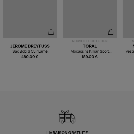
NOUVELLE COLLECTION
N
JEROME DREYFUSS
TORAL
Sac Bobi S Cuir Lamé
Mocassins Killian Sport
Veste
Champagne
Mousse
480,00 €
189,00 €
LIVRAISON GRATUITE