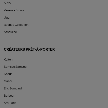
Autry
Vanessa Bruno
Ugg
Baobab Collection
Assouline
CRÉATEURS PRÊT-À-PORTER
Kujten
Samsoe Samsoe
Soeur
Ganni
Éric Bompard
Barbour
Ami Paris