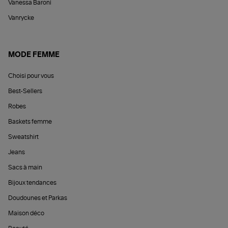
Vanessa Baroni
Vanrycke
MODE FEMME
Choisi pour vous
Best-Sellers
Robes
Baskets femme
Sweatshirt
Jeans
Sacs à main
Bijoux tendances
Doudounes et Parkas
Maison déco