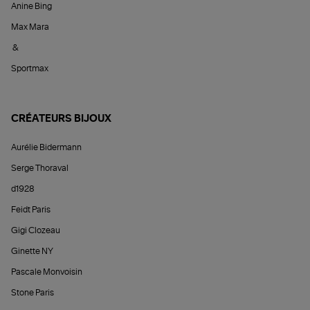
Anine Bing
Max Mara
&
Sportmax
CRÉATEURS BIJOUX
Aurélie Bidermann
Serge Thoraval
d1928
Feidt Paris
Gigi Clozeau
Ginette NY
Pascale Monvoisin
Stone Paris