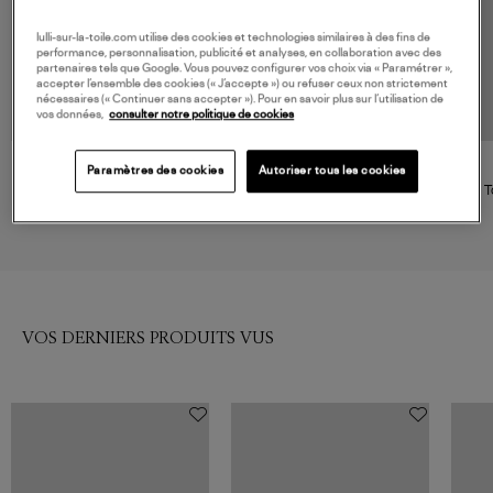
lulli-sur-la-toile.com utilise des cookies et technologies similaires à des fins de
performance, personnalisation, publicité et analyses, en collaboration avec des
partenaires tels que Google. Vous pouvez configurer vos choix via « Paramétrer »,
accepter l’ensemble des cookies (« J’accepte ») ou refuser ceux non strictement
nécessaires (« Continuer sans accepter »). Pour en savoir plus sur l’utilisation de
vos données,
consulter notre politique de cookies
Paramètres des cookies
Autoriser tous les cookies
FARM RIO
RAILS
Blouse Boho Floral Scarf Navy
Top Martine Harbor Blue
T
Blue
Colla
198,00 €
188,00 €
VOS DERNIERS PRODUITS VUS