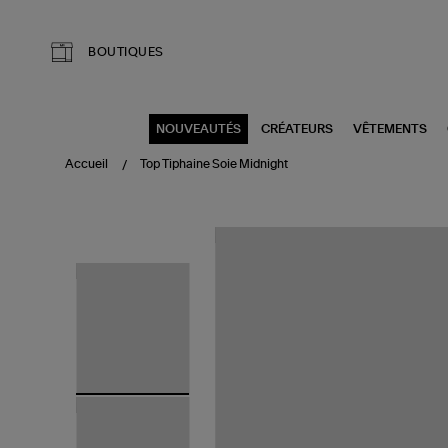
Aller au contenu principal
BOUTIQUES
NOUVEAUTÉS
CRÉATEURS
VÊTEMENTS
Accueil
Top Tiphaine Soie Midnight