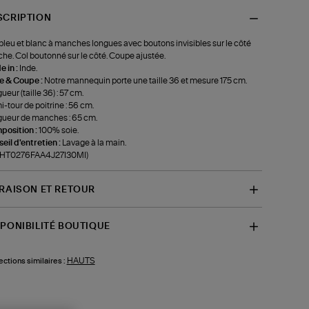
SCRIPTION
bleu et blanc à manches longues avec boutons invisibles sur le côté
he. Col boutonné sur le côté. Coupe ajustée.
 in :
Inde.
le & Coupe :
Notre mannequin porte une taille 36 et mesure 175 cm.
ueur (taille 36) : 57 cm.
-tour de poitrine : 56 cm.
ueur de manches : 65 cm.
position :
100% soie.
eil d'entretien :
Lavage à la main.
f-HT0276FAA4J27I30MI)
VRAISON ET RETOUR
SPONIBILITÉ BOUTIQUE
HAUTS
ections similaires :