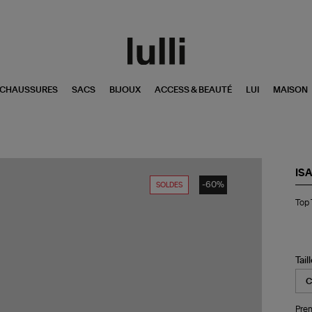
CHAUSSURES
SACS
BIJOUX
ACCESS & BEAUTÉ
LUI
MAISON
IS
-60%
SOLDES
To
Top 
Tip
Soi
Mid
Tail
Pren