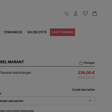
TENDANCES
VALISE D'ÉTÉ
LAST CHANCE
ABEL MARANT
Partager
p
Tiphaine Soie Midnight
236,00 €
haine
e
590,00 €
night
Guide des tailles
le
dre votre taille habituelle.