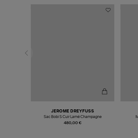
N
JEROME DREYFUSS
te
Sac Bobi S Cuir Lamé Champagne
M
480,00 €