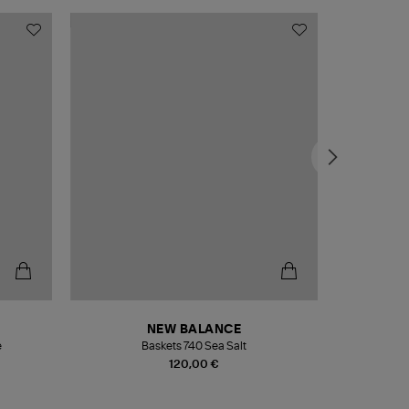
NEW BALANCE
e
Baskets 740 Sea Salt
Veste
120,00 €