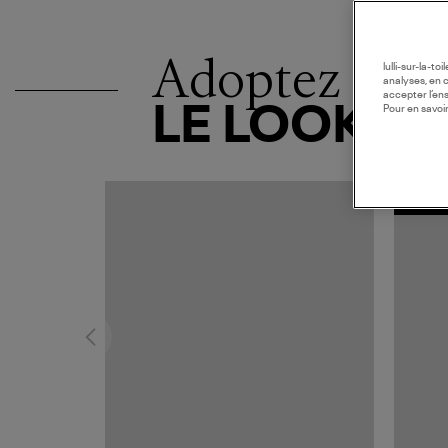
Adoptez
lulli-sur-la-t
analyses, en 
accepter l’en
LE LOOK
Pour en savoir
MADE I