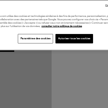
Co
oile.com utilise des cookies et technologies similaires à des fins de performance, personnalisation, p
collaboration avec des partenaires tels que Google. Vous pouvez configurer vos choix via « Param
semble des cookies (« J’accepte ») ou refuser ceux non strictement nécessaires (« Continuer san
 plus sur l’utilisation de vos données,
consulter notre politique de cookies
Paramètres des cookies
Autoriser tous les cookies
N EUROPE