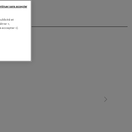
ntinuer sans accepter
ublicité et
étrer »,
s accepter »).