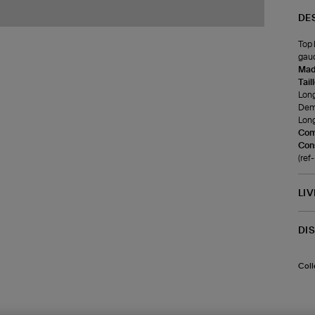
DE
Top 
gauc
Made
Tail
Long
Demi
Long
Com
Cons
(re
LI
DI
Coll