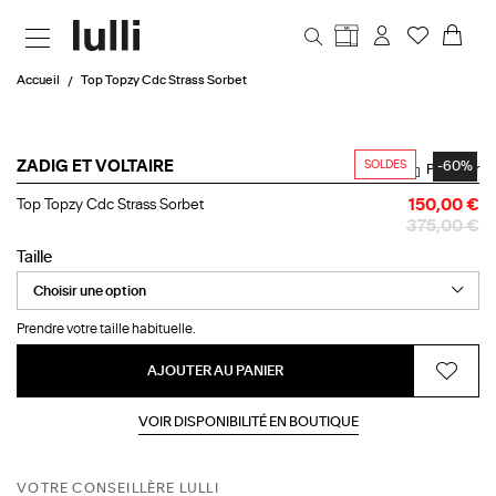
Aller au contenu principal
Accueil
Top Topzy Cdc Strass Sorbet
SOLDES
-60%
ZADIG ET VOLTAIRE
Partager
Top
Top Topzy Cdc Strass Sorbet
150,00 €
Topzy
375,00 €
Cdc
Strass
Taille
Sorbet
Prendre votre taille habituelle.
AJOUTER AU PANIER
VOIR DISPONIBILITÉ EN BOUTIQUE
VOTRE CONSEILLÈRE LULLI