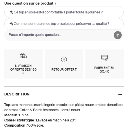
Une question sur ce produit ?
Ce top en soie est-il confortable à porter toute la journée ?
Comment entretenir ce top en soie pour préserver sa qualité ?
LIVRAISON
PAIEMENT EN
OFFERTE DÈS 150
RETOUR OFFERT
3X,4X
€
DESCRIPTION
Top sans manches esprit lingerie en soie rose pâle à nouer orné de dentelle et
de strass. Col en V. Bords festonnés. Liens à nouer.
Made in :
Chine.
Conseil stylistique :
Lavage en machine à 20°.
Composition :
100% soie.