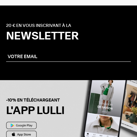
20 € EN VOUS INSCRIVANT À LA
NEWSLETTER
-10% EN TÉLÉCHARGEANT
L'APP LULLI