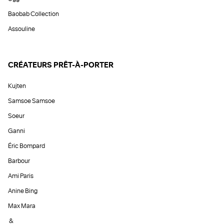
Baobab Collection
Assouline
CRÉATEURS PRÊT-À-PORTER
Kujten
Samsoe Samsoe
Soeur
Ganni
Éric Bompard
Barbour
Ami Paris
Anine Bing
Max Mara
&