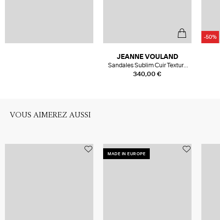
-50%
JEANNE VOULAND
Sandales Sublim Cuir Texturé
Argenté
340,00 €
VOUS AIMEREZ AUSSI
MADE IN EUROPE