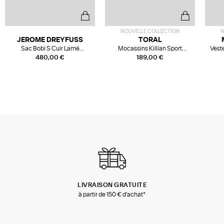
NOUVELLE COLLECTION
N
JEROME DREYFUSS
TORAL
Sac Bobi S Cuir Lamé
Mocassins Killian Sport
Veste
Champagne
Mousse
480,00 €
189,00 €
LIVRAISON GRATUITE
à partir de 150 € d'achat*