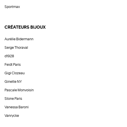
Sportmax
CRÉATEURS BIJOUX
Aurélie Bidermann
Serge Thoraval
d1928
Feidt Paris
Gigi Clozeau
Ginette NY
Pascale Monvoisin
Stone Paris
Vanessa Baroni
Vanrycke