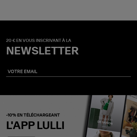
20 € EN VOUS INSCRIVANT À LA
NEWSLETTER
-10% EN TÉLÉCHARGEANT
L'APP LULLI