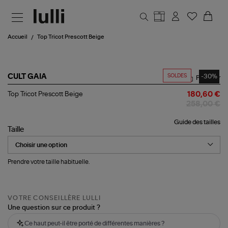
Aller au contenu principal
Accueil
Top Tricot Prescott Beige
SOLDES
-30%
CULT GAIA
Partager
Top
Top Tricot Prescott Beige
180,60 €
Tricot
258,00 €
Prescott
Beige
Guide des tailles
Taille
Prendre votre taille habituelle.
VOTRE CONSEILLÈRE LULLI
Une question sur ce produit ?
Ce haut peut-il être porté de différentes manières ?