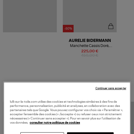
-50%
AURELIE BIDERMANN
Manchette Cassis Doré,
Exclusivité Lulli
225,00 €
450,00 €
VOS DERNIERS PRODUITS VUS
Continuer sans accepter
lulli-sur-la-toile.com utilise des cookies et technologies similaires à des fins de
performance, personnalisation, publicité et analyses, en collaboration avec des
partenaires tels que Google. Vous pouvez configurer vos choix via « Paramétrer »,
accepter l’ensemble des cookies (« J’accepte ») ou refuser ceux non strictement
nécessaires (« Continuer sans accepter »). Pour en savoir plus sur l’utilisation de
vos données,
consulter notre politique de cookies