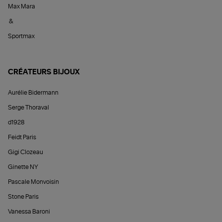
Max Mara
&
Sportmax
CRÉATEURS BIJOUX
Aurélie Bidermann
Serge Thoraval
d1928
Feidt Paris
Gigi Clozeau
Ginette NY
Pascale Monvoisin
Stone Paris
Vanessa Baroni