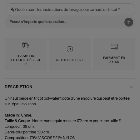
Quelles sont les instructions de lavage pour ce haut en tricot ?
LIVRAISON
PAIEMENT EN
OFFERTE DÈS 150
RETOUR OFFERT
3X,4X
€
DESCRIPTION
Un haut beige en tricot polyvalent doté d'une encolure qui peut être portée
sur l'épaule ou non.
Made in :
Chine.
Taille & Coupe :
Notre mannequin mesure 172 cm et porte une taille S.
Longueur : 38 cm.
Demi-tour poitrine : 30 cm.
Composition :
79% VISCOSE 21% NYLON