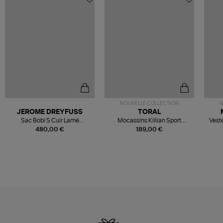
NOUVELLE COLLECTION
N
JEROME DREYFUSS
TORAL
Sac Bobi S Cuir Lamé
Mocassins Killian Sport
Veste
Champagne
Mousse
480,00 €
189,00 €