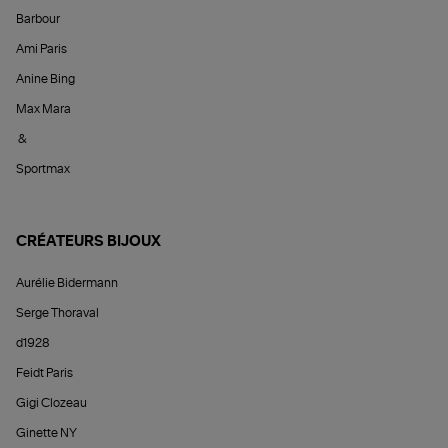
Barbour
Ami Paris
Anine Bing
Max Mara
&
Sportmax
CRÉATEURS BIJOUX
Aurélie Bidermann
Serge Thoraval
d1928
Feidt Paris
Gigi Clozeau
Ginette NY