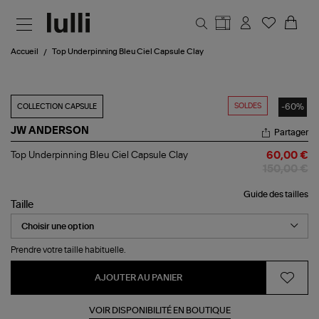
Aller au contenu principal
Accueil
Top Underpinning Bleu Ciel Capsule Clay
SOLDES
-60%
COLLECTION CAPSULE
JW ANDERSON
Partager
Top
Top Underpinning Bleu Ciel Capsule Clay
60,00 €
Underpinning
150,00 €
Bleu
Ciel
Guide des tailles
Capsule
Taille
Clay
Prendre votre taille habituelle.
AJOUTER AU PANIER
VOIR DISPONIBILITÉ EN BOUTIQUE