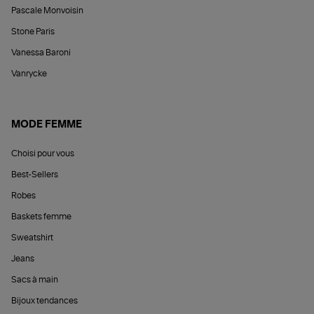
Pascale Monvoisin
Stone Paris
Vanessa Baroni
Vanrycke
MODE FEMME
Choisi pour vous
Best-Sellers
Robes
Baskets femme
Sweatshirt
Jeans
Sacs à main
Bijoux tendances