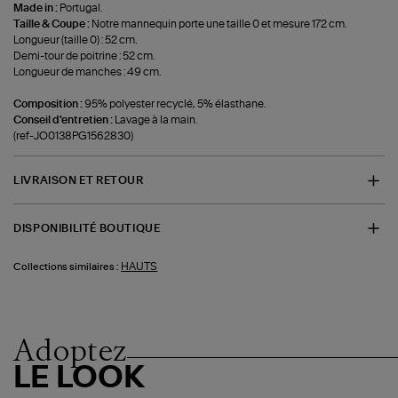
Made in :
Portugal.
Taille & Coupe :
Notre mannequin porte une taille 0 et mesure 172 cm.
Longueur (taille 0) : 52 cm.
Demi-tour de poitrine : 52 cm.
Longueur de manches : 49 cm.
Composition :
95% polyester recyclé, 5% élasthane.
Conseil d'entretien :
Lavage à la main.
(ref-JO0138PG1562830)
LIVRAISON ET RETOUR
DISPONIBILITÉ BOUTIQUE
HAUTS
Collections similaires :
Adoptez
LE LOOK