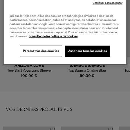
Continuer sans accepter
lulli-sur-la-toile.com utilise des cookies et technologies similaires à des fins de
performance, personnalisation, publicité et analyses, en collaboration avec des
partenaires tels que Google. Vous pouvez configurer vos choix via « Paramétrer »,
accepter l’ensemble des cookies (« J’accepte ») ou refuser ceux non strictement
nécessaires (« Continuer sans accepter »). Pour en savoir plus sur l’utilisation de
vos données,
consulter notre politique de cookies
Paramètres des cookies
Autoriser tous les cookies
ARIZONA LOVE
SAMSOE SAMSOE
Tee-Shirt Yoga Long Sleeve
Top Sauma Ombre Blue
Top
Navy
100,00 €
90,00 €
VOS DERNIERS PRODUITS VUS