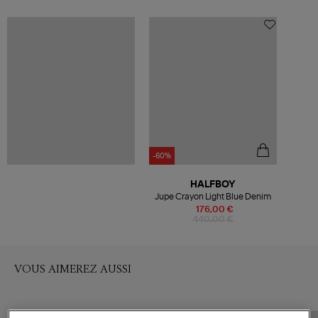
-60%
HALFBOY
Jupe Crayon Light Blue Denim
176,00 €
440,00 €
VOUS AIMEREZ AUSSI