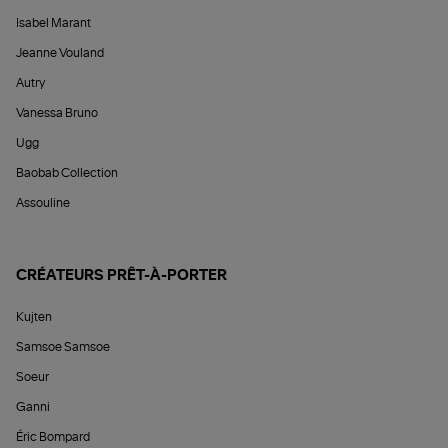
Isabel Marant
Jeanne Vouland
Autry
Vanessa Bruno
Ugg
Baobab Collection
Assouline
CRÉATEURS PRÊT-À-PORTER
Kujten
Samsoe Samsoe
Soeur
Ganni
Éric Bompard