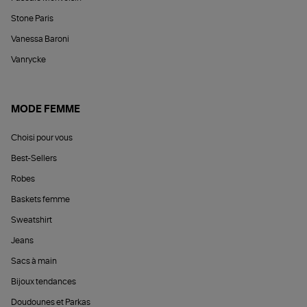
Stone Paris
Vanessa Baroni
Vanrycke
MODE FEMME
Choisi pour vous
Best-Sellers
Robes
Baskets femme
Sweatshirt
Jeans
Sacs à main
Bijoux tendances
Doudounes et Parkas