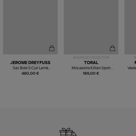
NOUVELLE COLLECTION
N
JEROME DREYFUSS
TORAL
Sac Bobi S Cuir Lamé
Mocassins Killian Sport
Veste
Champagne
Mousse
480,00 €
189,00 €