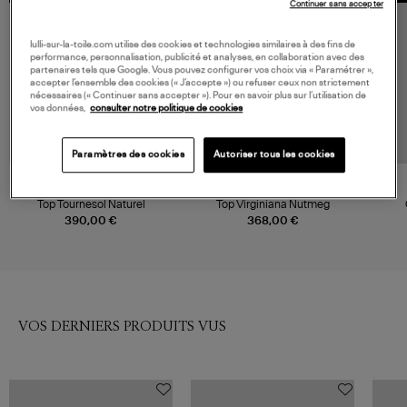
Continuer sans accepter
lulli-sur-la-toile.com utilise des cookies et technologies similaires à des fins de
performance, personnalisation, publicité et analyses, en collaboration avec des
partenaires tels que Google. Vous pouvez configurer vos choix via « Paramétrer »,
accepter l’ensemble des cookies (« J’accepte ») ou refuser ceux non strictement
nécessaires (« Continuer sans accepter »). Pour en savoir plus sur l’utilisation de
vos données,
consulter notre politique de cookies
Paramètres des cookies
Autoriser tous les cookies
MOLLI
CULT GAIA
Top Tournesol Naturel
Top Virginiana Nutmeg
390,00 €
368,00 €
VOS DERNIERS PRODUITS VUS