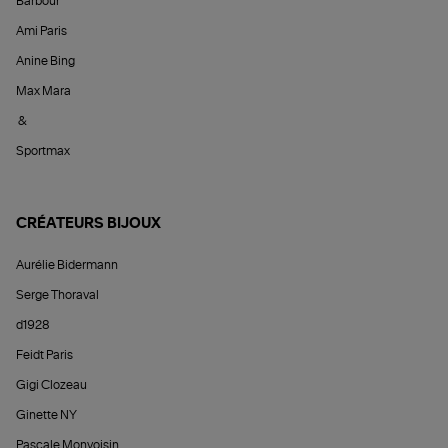
Barbour
Ami Paris
Anine Bing
Max Mara
&
Sportmax
CRÉATEURS BIJOUX
Aurélie Bidermann
Serge Thoraval
d1928
Feidt Paris
Gigi Clozeau
Ginette NY
Pascale Monvoisin