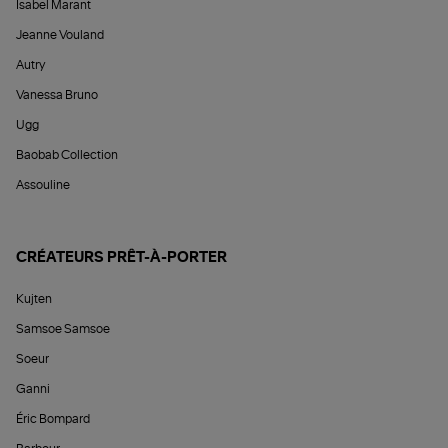
Isabel Marant
Jeanne Vouland
Autry
Vanessa Bruno
Ugg
Baobab Collection
Assouline
CRÉATEURS PRÊT-À-PORTER
Kujten
Samsoe Samsoe
Soeur
Ganni
Éric Bompard