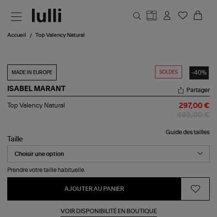
Aller au contenu principal
Accueil
Top Valency Natural
SOLDES
-40%
MADE IN EUROPE
ISABEL MARANT
Partager
Top
Top Valency Natural
297,00 €
Valency
495,00 €
Natural
Guide des tailles
Taille
Prendre votre taille habituelle.
AJOUTER AU PANIER
VOIR DISPONIBILITÉ EN BOUTIQUE