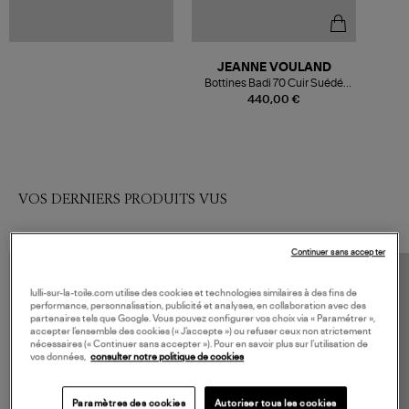
JEANNE VOULAND
Bottines Badi 70 Cuir Suédé
Noir
440,00 €
VOS DERNIERS PRODUITS VUS
Continuer sans accepter
lulli-sur-la-toile.com utilise des cookies et technologies similaires à des fins de
performance, personnalisation, publicité et analyses, en collaboration avec des
partenaires tels que Google. Vous pouvez configurer vos choix via « Paramétrer »,
accepter l’ensemble des cookies (« J’accepte ») ou refuser ceux non strictement
nécessaires (« Continuer sans accepter »). Pour en savoir plus sur l’utilisation de
vos données,
consulter notre politique de cookies
Paramètres des cookies
Autoriser tous les cookies