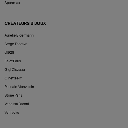
Sportmax
CRÉATEURS BIJOUX
Aurélie Bidermann
Serge Thoraval
d1928
Feidt Paris
Gigi Clozeau
Ginette NY
Pascale Monvoisin
Stone Paris
Vanessa Baroni
Vanrycke