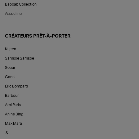
Baobab Collection
Assouline
CRÉATEURS PRÊT-À-PORTER
Kujten
Samsoe Samsoe
Soeur
Ganni
Éric Bompard
Barbour
Ami Paris
Anine Bing
Max Mara
&