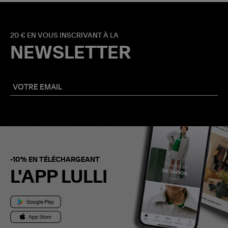
20 € EN VOUS INSCRIVANT À LA
NEWSLETTER
-10% EN TÉLÉCHARGEANT
L'APP LULLI