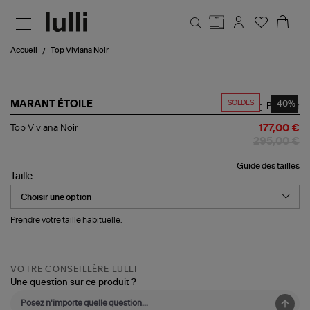
Aller au contenu principal
Accueil
Top Viviana Noir
SOLDES
-40%
MARANT ÉTOILE
Partager
Top
Top Viviana Noir
177,00 €
Viviana
295,00 €
Noir
Guide des tailles
Taille
Prendre votre taille habituelle.
VOTRE CONSEILLÈRE LULLI
Une question sur ce produit ?