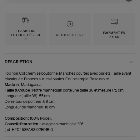
LIVRAISON
PAIEMENT EN
OFFERTE DÈS 150
RETOUR OFFERT
3X,4X
€
DESCRIPTION
Top noir. Col chemise boutonné. Manches courtes avec ourlets. Taille avant
élastiquée. Fronces sur les épaules. Coupe ample. Base droite.
Made in :
Madagascar.
Taille & Coupe :
Notre mannequin porte une taille 36 et mesure 172 cm.
Longueur (taille 36) : 55 cm.
Demi-tour de poitrine : 68 cm.
Longueur de manches : 18 cm.
Composition :
100% lyocell.
Conseil d'entretien :
Lavage en machine à 30°.
(ref-HT0453FAB3I02E01BK)