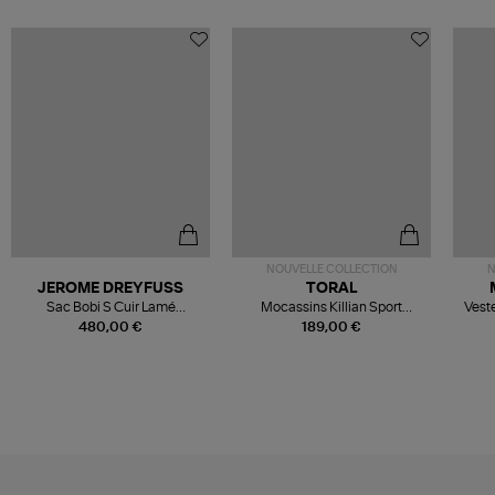
NOUVELLE COLLECTION
N
JEROME DREYFUSS
TORAL
Sac Bobi S Cuir Lamé
Mocassins Killian Sport
Veste
Champagne
Mousse
480,00 €
189,00 €