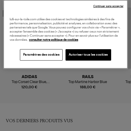
Continuer sans accepter
COLLABORATION
lulli-sur-la-toile.com utilise des cookies et technologies similaires à des fins de
performance, personnalisation, publicité et analyses, en collaboration avec des
partenaires tels que Google. Vous pouvez configurer vos choix via « Paramétrer »,
accepter l’ensemble des cookies (« J’accepte ») ou refuser ceux non strictement
nécessaires (« Continuer sans accepter »). Pour en savoir plus sur l’utilisation de
vos données,
consulter notre politique de cookies
Paramètres des cookies
Autoriser tous les cookies
ADIDAS
RAILS
Top Corset Clear Blue,
Top Martine Harbor Blue
Top
Collaboration Adidas X Miaou
120,00 €
188,00 €
VOS DERNIERS PRODUITS VUS