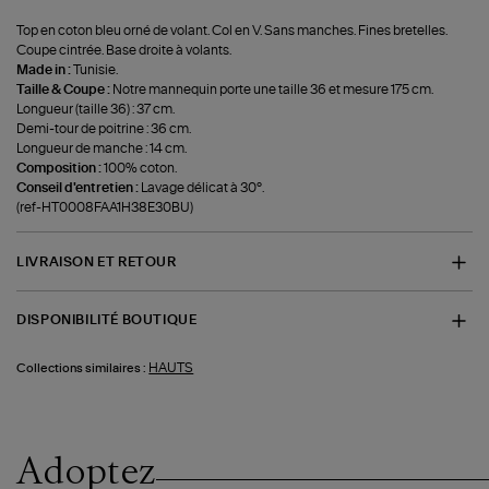
Top en coton bleu orné de volant. Col en V. Sans manches. Fines bretelles.
Coupe cintrée. Base droite à volants.
Made in :
Tunisie.
Taille & Coupe :
Notre mannequin porte une taille 36 et mesure 175 cm.
Longueur (taille 36) : 37 cm.
Demi-tour de poitrine : 36 cm.
Longueur de manche : 14 cm.
Composition :
100% coton.
Conseil d'entretien :
Lavage délicat à 30°.
(ref-HT0008FAA1H38E30BU)
LIVRAISON ET RETOUR
DISPONIBILITÉ BOUTIQUE
HAUTS
Collections similaires :
Adoptez