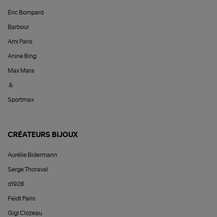
Éric Bompard
Barbour
Ami Paris
Anine Bing
Max Mara
&
Sportmax
CRÉATEURS BIJOUX
Aurélie Bidermann
Serge Thoraval
d1928
Feidt Paris
Gigi Clozeau