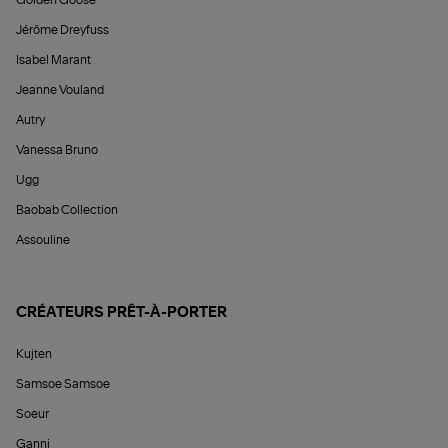
Jérôme Dreyfuss
Isabel Marant
Jeanne Vouland
Autry
Vanessa Bruno
Ugg
Baobab Collection
Assouline
CRÉATEURS PRÊT-À-PORTER
Kujten
Samsoe Samsoe
Soeur
Ganni