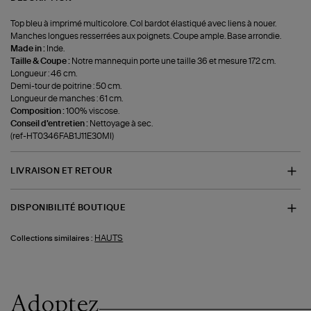
Top bleu à imprimé multicolore. Col bardot élastiqué avec liens à nouer.
Manches longues resserrées aux poignets. Coupe ample. Base arrondie.
Made in :
Inde.
Taille & Coupe :
Notre mannequin porte une taille 36 et mesure 172 cm.
Longueur : 46 cm.
Demi-tour de poitrine : 50 cm.
Longueur de manches : 61 cm.
Composition :
100% viscose.
Conseil d'entretien :
Nettoyage à sec.
(ref-HT0346FAB1J11E30MI)
LIVRAISON ET RETOUR
DISPONIBILITÉ BOUTIQUE
HAUTS
Collections similaires :
Adoptez