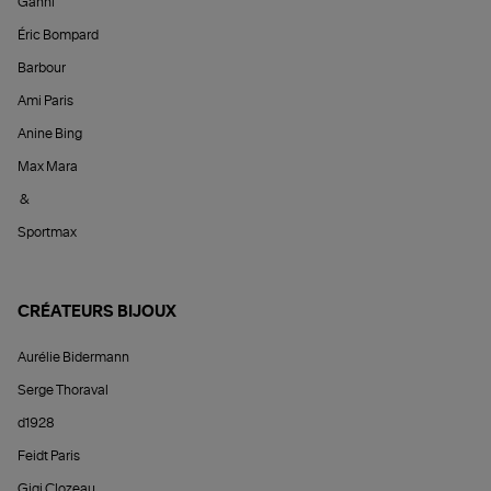
Ganni
Éric Bompard
Barbour
Ami Paris
Anine Bing
Max Mara
&
Sportmax
CRÉATEURS BIJOUX
Aurélie Bidermann
Serge Thoraval
d1928
Feidt Paris
Gigi Clozeau