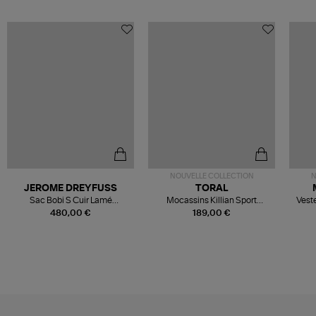
NOUVELLE COLLECTION
N
JEROME DREYFUSS
TORAL
Sac Bobi S Cuir Lamé
Mocassins Killian Sport
Veste
Champagne
Mousse
480,00 €
189,00 €