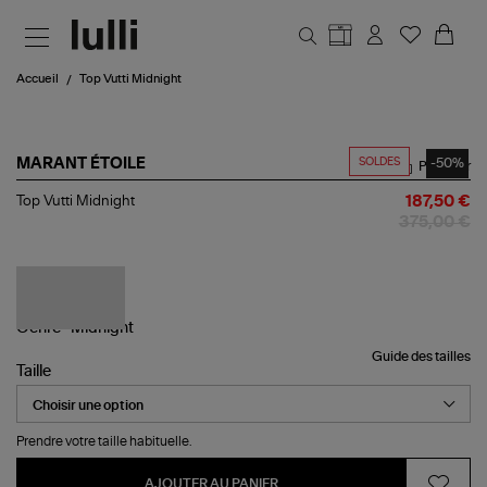
Aller au contenu principal
Accueil
Top Vutti Midnight
SOLDES
-50%
MARANT ÉTOILE
Partager
Top
Top Vutti Midnight
187,50 €
Vutti
375,00 €
Midnight
Guide des tailles
Taille
Prendre votre taille habituelle.
AJOUTER AU PANIER