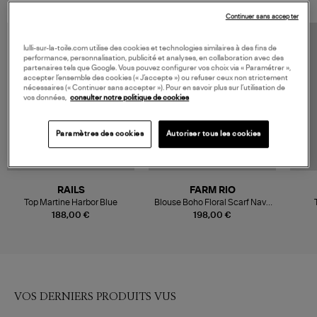
Continuer sans accepter
lulli-sur-la-toile.com utilise des cookies et technologies similaires à des fins de
performance, personnalisation, publicité et analyses, en collaboration avec des
partenaires tels que Google. Vous pouvez configurer vos choix via « Paramétrer »,
accepter l’ensemble des cookies (« J’accepte ») ou refuser ceux non strictement
nécessaires (« Continuer sans accepter »). Pour en savoir plus sur l’utilisation de
vos données,
consulter notre politique de cookies
Paramètres des cookies
Autoriser tous les cookies
RAILS
FARM RIO
Top Martine Harbor Blue
Blouse Boho Floral Scarf Navy
Blue
188,00 €
198,00 €
VOS DERNIERS PRODUITS VUS