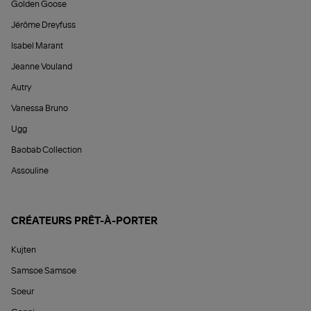
Golden Goose
Jérôme Dreyfuss
Isabel Marant
Jeanne Vouland
Autry
Vanessa Bruno
Ugg
Baobab Collection
Assouline
CRÉATEURS PRÊT-À-PORTER
Kujten
Samsoe Samsoe
Soeur