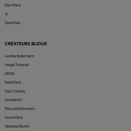
Max Mara
&
Sportmax
CRÉATEURS BIJOUX
Aurélie Bidermann
Serge Thoraval
d1928
Feidt Paris
Gigi Clozeau
Ginette NY
Pascale Monvoisin
Stone Paris
Vanessa Baroni