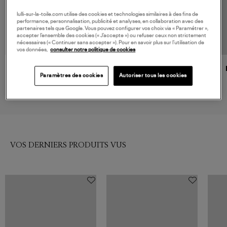
lulli-sur-la-toile.com utilise des cookies et technologies similaires à des fins de
performance, personnalisation, publicité et analyses, en collaboration avec des
partenaires tels que Google. Vous pouvez configurer vos choix via « Paramétrer »,
accepter l’ensemble des cookies (« J’accepte ») ou refuser ceux non strictement
nécessaires (« Continuer sans accepter »). Pour en savoir plus sur l’utilisation de
vos données,
consulter notre politique de cookies
CECILIE BAHNSEN
CECILIE BAHNSEN
Paramètres des cookies
Autoriser tous les cookies
Top With Waist Ruffle White
Top Ea Blanc
950,00 €
850,00 €
VOS DERNIERS PRODUITS VUS