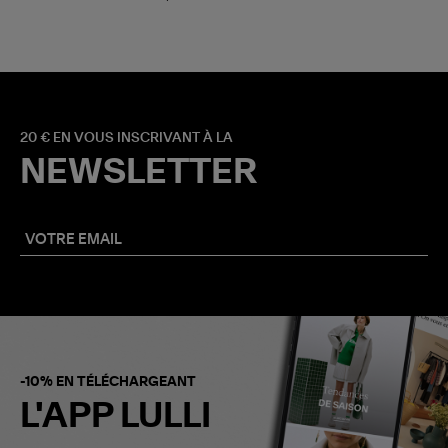
20 € EN VOUS INSCRIVANT À LA
NEWSLETTER
-10% EN TÉLÉCHARGEANT
L'APP LULLI