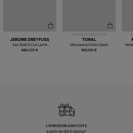
NOUVELLE COLLECTION
N
JEROME DREYFUSS
TORAL
Sac Bobi S Cuir Lamé
Mocassins Killian Sport
Veste
Champagne
Mousse
480,00 €
189,00 €
LIVRAISON GRATUITE
à partir de 150 € d'achat*