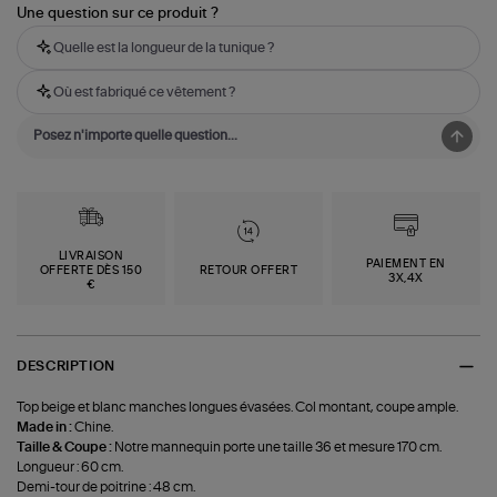
Une question sur ce produit ?
Quelle est la longueur de la tunique ?
Où est fabriqué ce vêtement ?
LIVRAISON
PAIEMENT EN
OFFERTE DÈS 150
RETOUR OFFERT
3X,4X
€
DESCRIPTION
Top beige et blanc manches longues évasées. Col montant, coupe ample.
Made in :
Chine.
Taille & Coupe :
Notre mannequin porte une taille 36 et mesure 170 cm.
Longueur : 60 cm.
Demi-tour de poitrine : 48 cm.