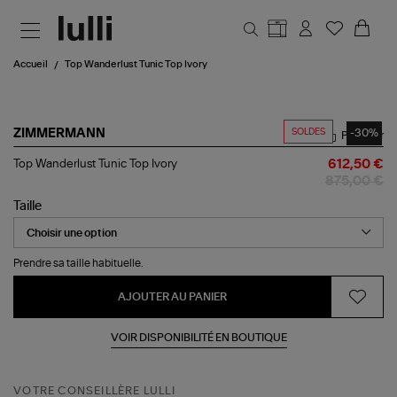
Aller au contenu principal
Accueil
Top Wanderlust Tunic Top Ivory
SOLDES
-30%
ZIMMERMANN
Partager
Top
Top Wanderlust Tunic Top Ivory
612,50 €
Wanderlust
875,00 €
Tunic
Top
Taille
Ivory
Prendre sa taille habituelle.
AJOUTER AU PANIER
VOIR DISPONIBILITÉ EN BOUTIQUE
VOTRE CONSEILLÈRE LULLI