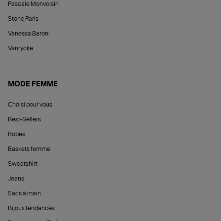
Pascale Monvoisin
Stone Paris
Vanessa Baroni
Vanrycke
MODE FEMME
Choisi pour vous
Best-Sellers
Robes
Baskets femme
Sweatshirt
Jeans
Sacs à main
Bijoux tendances