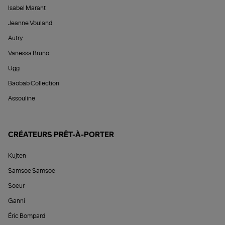
Isabel Marant
Jeanne Vouland
Autry
Vanessa Bruno
Ugg
Baobab Collection
Assouline
CRÉATEURS PRÊT-À-PORTER
Kujten
Samsoe Samsoe
Soeur
Ganni
Éric Bompard