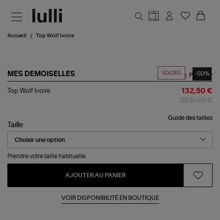
Aller au contenu principal
Accueil
Top Wolf Ivoire
SOLDES
-50%
MES DEMOISELLES
Partager
Top
Top Wolf Ivoire
132,50 €
Wolf
265,00 €
Ivoire
Guide des tailles
Taille
Prendre votre taille habituelle.
AJOUTER AU PANIER
VOIR DISPONIBILITÉ EN BOUTIQUE