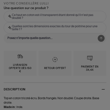
VOTRE CONSEILLÈRE LULLI
Une question sur ce produit ?
Ce haut en coton est-il transparent étant donné qu'il n'est pas
doublé ?
Quelles sont les dimensions exactes du tour de poitrine pour une
taille 1 ?
LIVRAISON
PAIEMENT EN
OFFERTE DÈS 150
RETOUR OFFERT
3X,4X
€
DESCRIPTION
Top en coton tricoté écru. Bords frangés. Non doublé. Coupe droite. Base
droite.
Made in :
Inde.