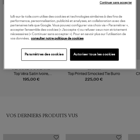
COLLABORATION
Continuer sans accepter
lulli-sur-la-toile.com utilise des cookies et technologies similaires à des fins de
performance, personnalisation, publicité et analyses, en collaboration avec des
partenaires tels que Google. Vous pouvez configurer vos choix via « Paramétrer »,
accepter l’ensemble des cookies (« J’accepte ») ou refuser ceux non strictement
nécessaires (« Continuer sans accepter »). Pour en savoir plus sur l’utilisation de
vos données,
consulter notre politique de cookies
Paramètres des cookies
Autoriser tous les cookies
JEANNE VOULAND
GANNI
Top Véra Satin Ivoire,
Top Printed Smocked Tie Burro
C
Collaboration Jeanne Vouland
195,00 €
225,00 €
x Véronika Loubry
VOS DERNIERS PRODUITS VUS