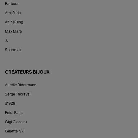
Barbour
Ami Paris
Anine Bing
Max Mara
&
Sportmax
CRÉATEURS BIJOUX
Aurélie Bidermann
Serge Thoraval
d1928
Feidt Paris
Gigi Clozeau
Ginette NY