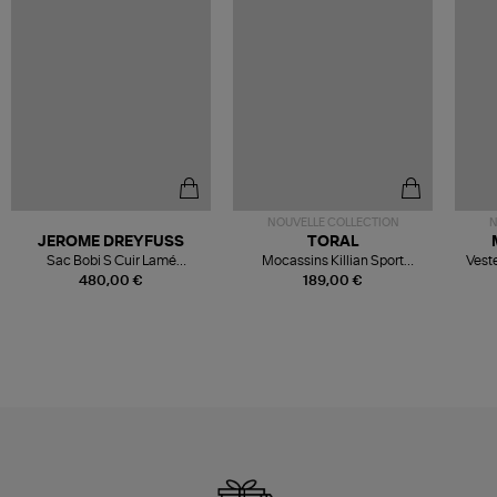
NOUVELLE COLLECTION
N
JEROME DREYFUSS
TORAL
Sac Bobi S Cuir Lamé
Mocassins Killian Sport
Veste
Champagne
Mousse
480,00 €
189,00 €