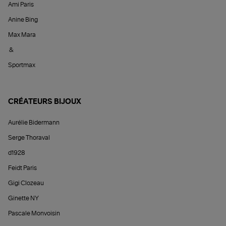
Ami Paris
Anine Bing
Max Mara
&
Sportmax
CRÉATEURS BIJOUX
Aurélie Bidermann
Serge Thoraval
d1928
Feidt Paris
Gigi Clozeau
Ginette NY
Pascale Monvoisin