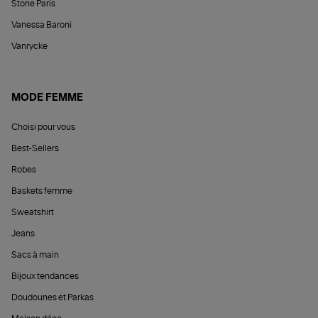
Stone Paris
Vanessa Baroni
Vanrycke
MODE FEMME
Choisi pour vous
Best-Sellers
Robes
Baskets femme
Sweatshirt
Jeans
Sacs à main
Bijoux tendances
Doudounes et Parkas