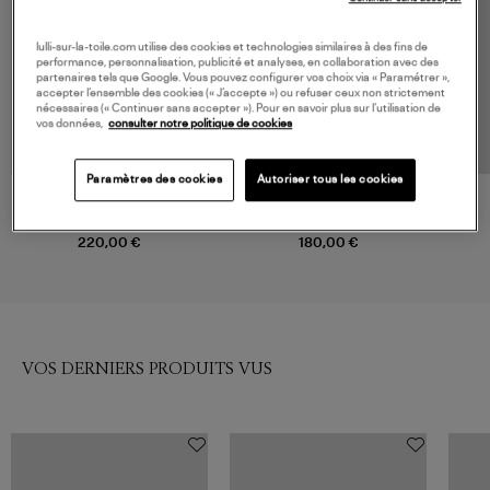
lulli-sur-la-toile.com utilise des cookies et technologies similaires à des fins de
performance, personnalisation, publicité et analyses, en collaboration avec des
partenaires tels que Google. Vous pouvez configurer vos choix via « Paramétrer »,
accepter l’ensemble des cookies (« J’accepte ») ou refuser ceux non strictement
nécessaires (« Continuer sans accepter »). Pour en savoir plus sur l’utilisation de
vos données,
consulter notre politique de cookies
Paramètres des cookies
Autoriser tous les cookies
IBELIV
IBELIV
Sac Noumena Dark Tea
Sac Arona Dark Tea,
Exclusivité Lulli
220,00 €
180,00 €
VOS DERNIERS PRODUITS VUS