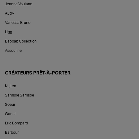
Jeanne Vouland
Autry
Vanessa Bruno
Ugg
Baobab Collection
Assouline
CRÉATEURS PRÊT-À-PORTER
Kujten
Samsoe Samsoe
Soeur
Ganni
Éric Bompard
Barbour