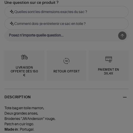
Une question sur ce produit ?
Quelles sont les dimensions exactes du sac ?
Comment dois-je entretenir ce sac en toile ?
LIVRAISON
PAIEMENT EN
OFFERTE DÈS 150
RETOUR OFFERT
3X,4X
€
DESCRIPTION
Tote bag en toile marron,
Deux grandes anses,
Broderies "JWAnderson" rouge,
Patch en cuir logo.
Made in :
Portugal.