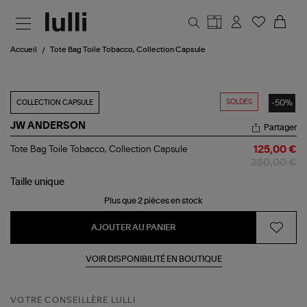
Aller au contenu principal
Accueil
Tote Bag Toile Tobacco, Collection Capsule
SOLDES
-50%
COLLECTION CAPSULE
JW ANDERSON
Partager
Tote
Tote Bag Toile Tobacco, Collection Capsule
125,00 €
Bag
250,00 €
Toile
Tobacco,
Taille
unique
Collection
Plus que 2 pièces en stock
Capsule
AJOUTER AU PANIER
VOIR DISPONIBILITÉ EN BOUTIQUE
VOTRE CONSEILLÈRE LULLI