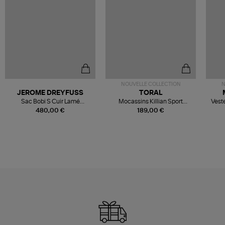
NOUVELLE COLLECTION
N
JEROME DREYFUSS
TORAL
Sac Bobi S Cuir Lamé
Mocassins Killian Sport
Veste
Champagne
Mousse
480,00 €
189,00 €