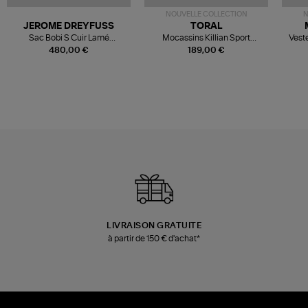
NOUVELLE COLLECTION
N
JEROME DREYFUSS
TORAL
Sac Bobi S Cuir Lamé
Mocassins Killian Sport
Veste
Champagne
Mousse
480,00 €
189,00 €
LIVRAISON GRATUITE
à partir de 150 € d'achat*