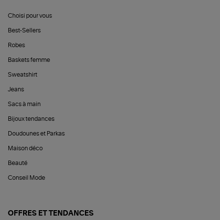
Choisi pour vous
Best-Sellers
Robes
Baskets femme
Sweatshirt
Jeans
Sacs à main
Bijoux tendances
Doudounes et Parkas
Maison déco
Beauté
Conseil Mode
OFFRES ET TENDANCES