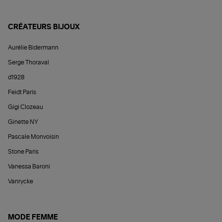
CRÉATEURS BIJOUX
Aurélie Bidermann
Serge Thoraval
d1928
Feidt Paris
Gigi Clozeau
Ginette NY
Pascale Monvoisin
Stone Paris
Vanessa Baroni
Vanrycke
MODE FEMME