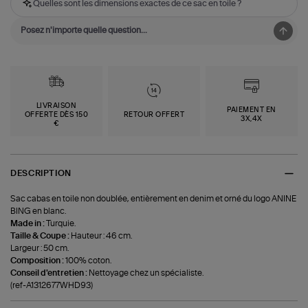
Quelles sont les dimensions exactes de ce sac en toile ?
LIVRAISON
PAIEMENT EN
OFFERTE DÈS 150
RETOUR OFFERT
3X,4X
€
DESCRIPTION
Sac cabas en toile non doublée, entièrement en denim et orné du logo ANINE
BING en blanc.
Made in :
Turquie.
Taille & Coupe :
Hauteur : 46 cm.
Largeur : 50 cm.
Composition :
100% coton.
Conseil d'entretien :
Nettoyage chez un spécialiste.
(ref-A1312677WHD93)