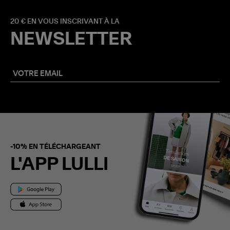
20 € EN VOUS INSCRIVANT À LA
NEWSLETTER
-10% EN TÉLÉCHARGEANT
L'APP LULLI