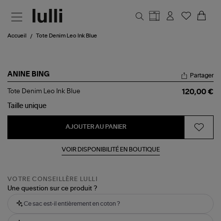
Aller au contenu principal
Accueil
Tote Denim Leo Ink Blue
ANINE BING
Partager
Tote
Tote Denim Leo Ink Blue
120,00 €
Denim
Leo
Taille
unique
Ink
Blue
AJOUTER AU PANIER
VOIR DISPONIBILITÉ EN BOUTIQUE
VOTRE CONSEILLÈRE LULLI
Une question sur ce produit ?
Ce sac est-il entièrement en coton ?