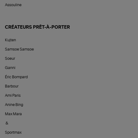
Assouline
CRÉATEURS PRÊT-À-PORTER
Kujten
Samsoe Samsoe
Soeur
Ganni
Éric Bompard
Barbour
Ami Paris
Anine Bing
Max Mara
&
Sportmax