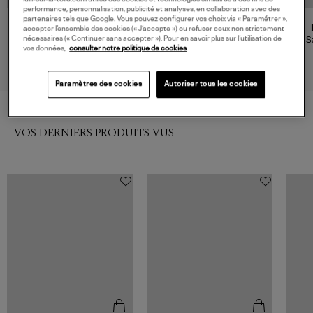
performance, personnalisation, publicité et analyses, en collaboration avec des
partenaires tels que Google. Vous pouvez configurer vos choix via « Paramétrer »,
VANESSA BRUNO
GANNI
accepter l’ensemble des cookies (« J’accepte ») ou refuser ceux non strictement
nécessaires (« Continuer sans accepter »). Pour en savoir plus sur l’utilisation de
Cabas L Toile Zippé Pyrite
Tote Bag S Recycled Tech
S
vos données,
consulter notre politique de cookies
Denim
195,00 €
225,00 €
Paramètres des cookies
Autoriser tous les cookies
VOS DERNIERS PRODUITS VUS