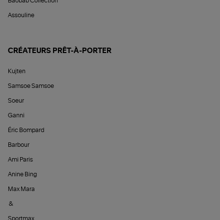
Baobab Collection
Assouline
CRÉATEURS PRÊT-À-PORTER
Kujten
Samsoe Samsoe
Soeur
Ganni
Éric Bompard
Barbour
Ami Paris
Anine Bing
Max Mara
&
Sportmax