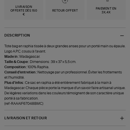
LIVRAISON
PAIEMENT EN
OFFERTE DÈS 150
RETOUR OFFERT
3X,4X
€
DESCRIPTION
Tote bag en raphia tissée à deux grandes anses pour un porté main ou épaule.
Logo A.P.C. cousu à l'avant.
Made in :
Madagascar.
Taille & Coupe :
Dimensions : 39 x 37 x 5,5 cm.
Composition :
100% Raphia.
Conseil d'entretien :
Nettoyage par un professionnel. Éviter les frottements
et l'humidité.
Plus d'infos :
Ce sac en raphia a été entièrement fabriqué à la main à
Madagascar. Chaque pièce porte la marque d'un savoir faire artisanal unique.
De légères variations dans les couleurs témoignent de son caractère unique
porté à sa fabrication.
(ref-RAAAIF67048BMC)
LIVRAISON ET RETOUR