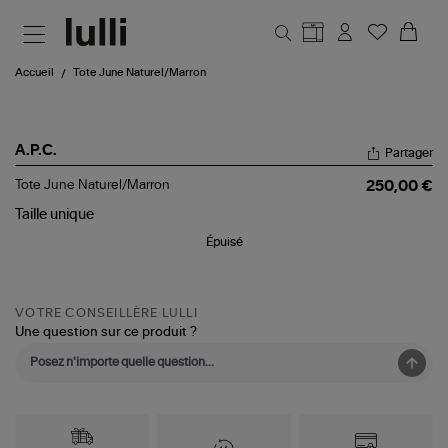
Aller au contenu principal
Accueil
Tote June Naturel/Marron
A.P.C.
Partager
Tote
Tote June Naturel/Marron
250,00 €
June
Naturel/Marron
Taille
unique
Épuisé
VOTRE CONSEILLÈRE LULLI
Une question sur ce produit ?