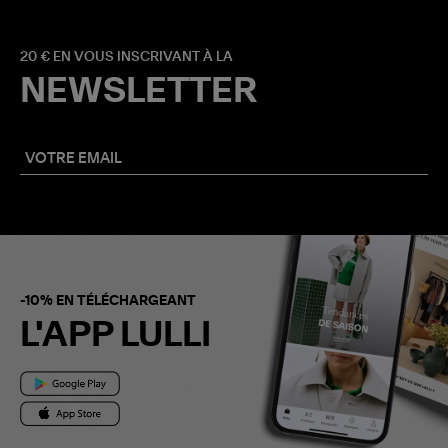
20 € EN VOUS INSCRIVANT À LA
NEWSLETTER
-10% EN TÉLÉCHARGEANT
L'APP LULLI