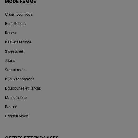
MODE FEMME
Choisi pour vous
Best-Sellers
Robes
Baskets femme
Sweatshirt
Jeans
Sacs à main
Bijoux tendances
Doudounes et Parkas
Maison déco
Beauté
Conseil Mode