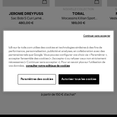
NOUVELLE COLLECTION
N
JEROME DREYFUSS
TORAL
Sac Bobi S Cuir Lamé
Mocassins Killian Sport
Veste
Champagne
Mousse
480,00 €
189,00 €
Continuer sans accepter
lulli-sur-la-toile.com utilise des cookies et technologies similaires à des fins de
performance, personnalisation, publicité et analyses, en collaboration avec des
partenaires tels que Google. Vous pouvez configurer vos choix via « Paramétrer »,
accepter l’ensemble des cookies (« J’accepte ») ou refuser ceux non strictement
nécessaires (« Continuer sans accepter »). Pour en savoir plus sur l’utilisation de
vos données,
consulter notre politique de cookies
Paramètres des cookies
Autoriser tous les cookies
LIVRAISON GRATUITE
à partir de 150 € d'achat*