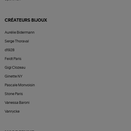
CRÉATEURS BIJOUX
Aurélie Bidermann
Serge Thoraval
d1928
Feidt Paris
Gigi Clozeau
Ginette NY
Pascale Monvoisin
Stone Paris
Vanessa Baroni
Vanrycke