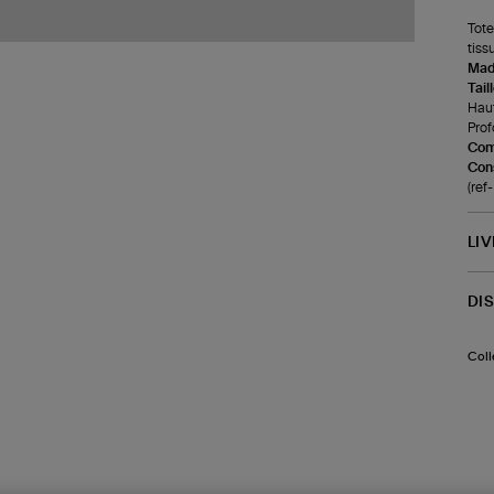
Tote
tiss
Made
Tail
Haut
Prof
Com
Cons
(re
LI
DI
Coll