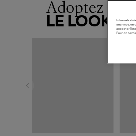
Adoptez
LE LOOK
lulli-sur-la-t
analyses, en 
accepter l’en
Pour en savoir