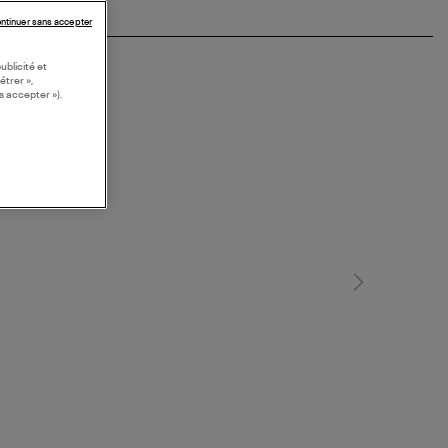
ntinuer sans accepter
ublicité et
étrer »,
s accepter »).