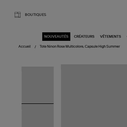
Aller au contenu principal
BOUTIQUES
NOUVEAUTÉS
CRÉATEURS
VÊTEMENTS
Accueil
Tote Ninon Rose Multicolore, Capsule High Summer