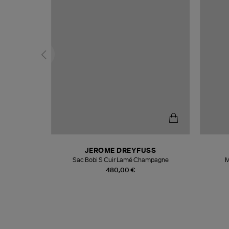
N
JEROME DREYFUSS
te
Sac Bobi S Cuir Lamé Champagne
M
480,00 €