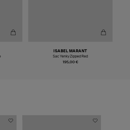
ISABEL MARANT
e
Sac Yenky Zipped Red
Tote 
195,00 €