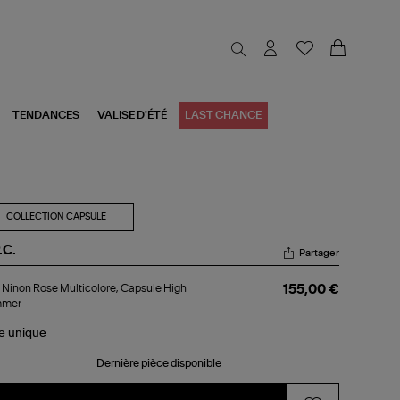
TENDANCES
VALISE D'ÉTÉ
LAST CHANCE
COLLECTION CAPSULE
.C.
Partager
e
 Ninon Rose Multicolore, Capsule High
155,00 €
non
mer
se
ticolore,
le
unique
psule
gh
mmer
Dernière pièce disponible