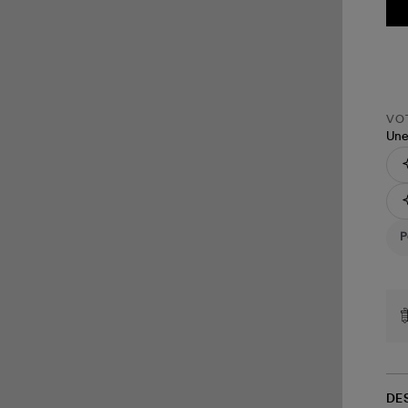
VOT
Une
DE