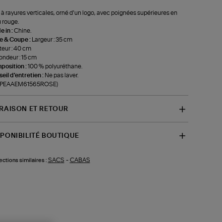
 à rayures verticales, orné d’un logo, avec poignées supérieures en
u rouge.
 in :
Chine.
le & Coupe :
Largeur : 35 cm
eur : 40 cm
ondeur : 15 cm
position :
100 % polyuréthane.
eil d'entretien :
Ne pas laver.
f-PEAAEM61565ROSE)
VRAISON ET RETOUR
SPONIBILITÉ BOUTIQUE
SACS
-
CABAS
ections similaires :