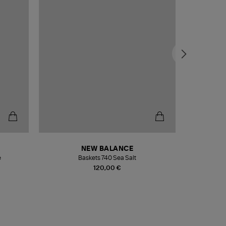
NEW BALANCE
e
Baskets 740 Sea Salt
Veste
120,00 €