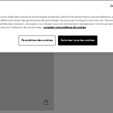
Co
oile.com utilise des cookies et technologies similaires à des fins de performance, personnalisation, p
collaboration avec des partenaires tels que Google. Vous pouvez configurer vos choix via « Param
semble des cookies (« J’accepte ») ou refuser ceux non strictement nécessaires (« Continuer san
 plus sur l’utilisation de vos données,
consulter notre politique de cookies
Paramètres des cookies
Autoriser tous les cookies