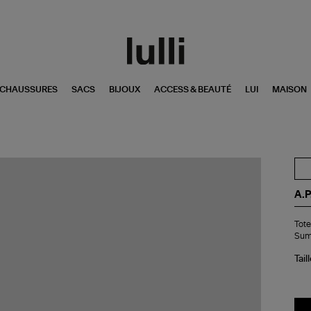
CHAUSSURES
SACS
BIJOUX
ACCESS & BEAUTÉ
LUI
MAISON
A.P
Tot
Tote
Ni
Sum
Ro
Mul
Tail
Ca
Hi
Su