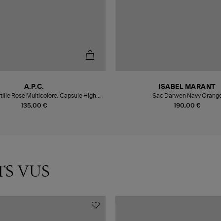
A.P.C.
ISABEL MARANT
ille Rose Multicolore, Capsule High
Sac Darwen Navy Orang
Summer
135,00 €
190,00 €
TS VUS