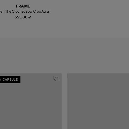
FRAME
ean The Crochet Bow Crop Aura
555,00 €
N CAPSULE