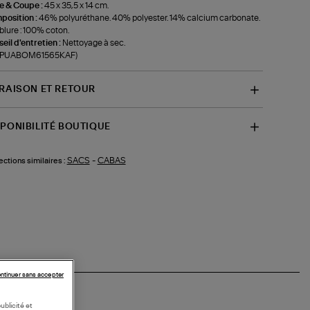
le & Coupe :
45 x 35,5 x 14 cm.
position :
46% polyuréthane. 40% polyester. 14% calcium carbonate.
lure : 100% coton.
eil d'entretien :
Nettoyage à sec.
f-PUABOM61565KAF)
VRAISON ET RETOUR
SPONIBILITÉ BOUTIQUE
SACS
-
CABAS
ections similaires :
ntinuer sans accepter
ublicité et