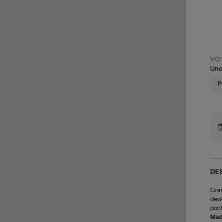
VOT
Une
DE
Gran
deva
poch
Made