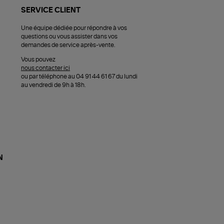
SERVICE CLIENT
Une équipe dédiée pour répondre à vos
questions ou vous assister dans vos
demandes de service après-vente.
Vous pouvez
nous contacter ici
ou par téléphone au 04 91 44 61 67 du lundi
au vendredi de 9h à 18h.
N