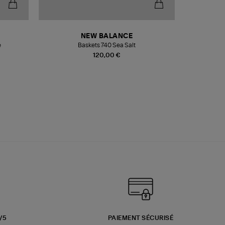
NEW BALANCE
e
Baskets 740 Sea Salt
Veste
120,00 €
3/5
PAIEMENT SÉCURISÉ