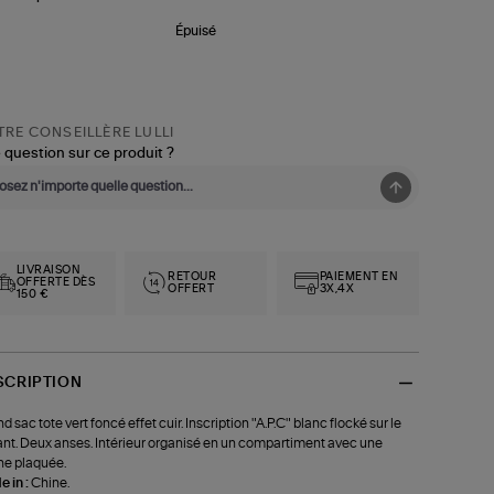
Épuisé
RE CONSEILLÈRE LULLI
 question sur ce produit ?
LIVRAISON
RETOUR
PAIEMENT EN
OFFERTE DÈS
OFFERT
3X,4X
150 €
SCRIPTION
d sac tote vert foncé effet cuir. Inscription "A.P.C" blanc flocké sur le
nt. Deux anses. Intérieur organisé en un compartiment avec une
e plaquée.
 in :
Chine.