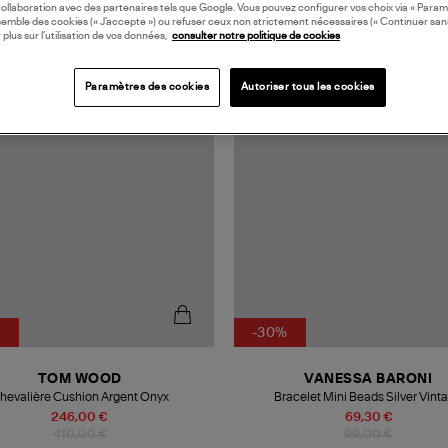
collaboration avec des partenaires tels que Google. Vous pouvez configurer vos choix via « Param
semble des cookies (« J’accepte ») ou refuser ceux non strictement nécessaires (« Continuer san
 plus sur l’utilisation de vos données,
consulter notre politique de cookies
MADE IN EUROPE
Paramètres des cookies
Autoriser tous les cookies
%
-30%
TOM WOOD
VANESSA BARONI
hevalière Cushion Argent Onyx
Bracelet Mini Beads Silver Vint
246,00 €
69,30 €
410,00 €
99,00 €