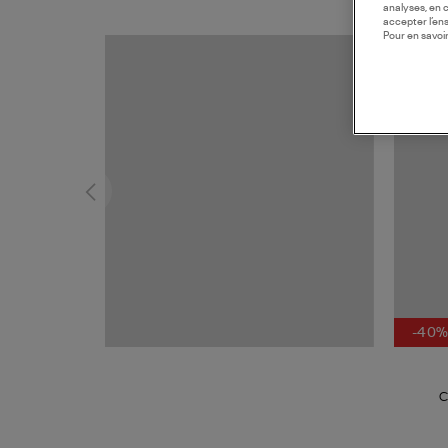
analyses, en 
accepter l’en
Pour en savoir
-40
C