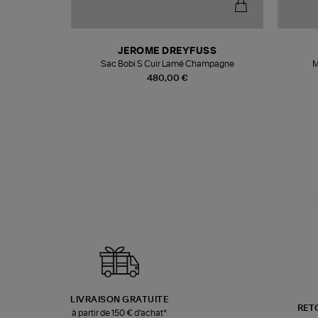
N
JEROME DREYFUSS
te
Sac Bobi S Cuir Lamé Champagne
M
480,00 €
LIVRAISON GRATUITE
RET
à partir de 150 € d'achat*