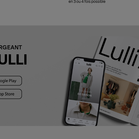
en 3 ou 4 fois possible
ARGEANT
ULLI