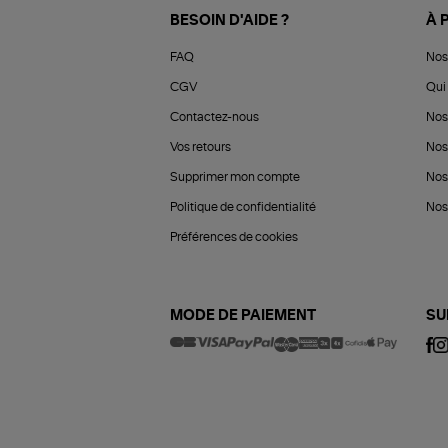
BESOIN D'AIDE ?
À 
FAQ
Nos
CGV
Qui 
Contactez-nous
Nos
Vos retours
Nos
Supprimer mon compte
Nos
Politique de confidentialité
Nos 
Préférences de cookies
MODE DE PAIEMENT
SU