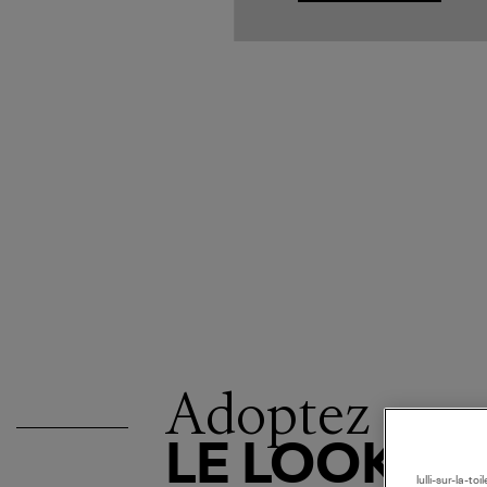
Adoptez
LE LOOK
lulli-sur-la-t