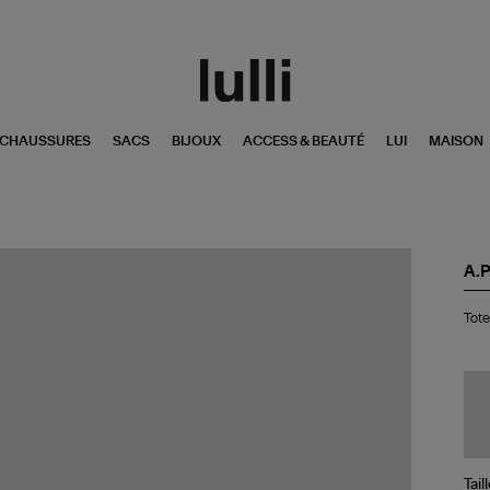
CHAUSSURES
SACS
BIJOUX
ACCESS & BEAUTÉ
LUI
MAISON
A.P
Tot
Tote
Ni
Ver
Fo
Tail