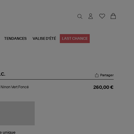
TENDANCES
VALISE D'ÉTÉ
LAST CHANCE
.C.
Partager
e
 Ninon Vert Foncé
260,00 €
non
t
ncé
le
unique