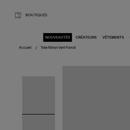
Aller au contenu principal
BOUTIQUES
NOUVEAUTÉS
CRÉATEURS
VÊTEMENTS
Accueil
Tote Ninon Vert Foncé