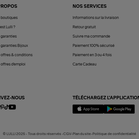
PROPOS
NOS SERVICES
 boutiques
Informations sur la livraison
est Lulli ?
Retour gratuit
 garanties
Suivre ma commande
 garanties Bijoux
Paiement 100% sécurisé
 offres & conditions
Paiement en 3 ou 4 fois
offres d'emploi
Carte Cadeau
IVEZ-NOUS
TÉLÉCHARGEZ L'APPLICATIO
© LULLI 2025 - Tous droits réservés -CGV-Plan du site-Politique de confidentialité