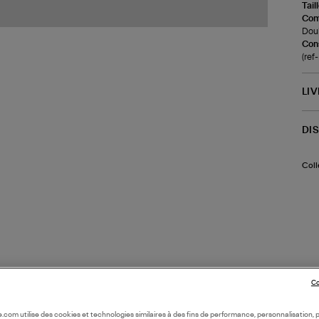
Tail
Com
Doub
Cons
(re
LI
DI
Coll
Co
oile.com utilise des cookies et technologies similaires à des fins de performance, personnalisation, p