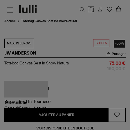
Aller au contenu principal
Accueil
Totebag Canvas Best In Show Natural
SOLDES
-50%
MADE IN EUROPE
JW ANDERSON
Partager
Totebag
Totebag Canvas Best In Show Natural
75,00 €
Canvas
150,00 €
Best
In
Show
Natural
Taille
unique
AJOUTER AU PANIER
VOIR DISPONIBILITÉ EN BOUTIQUE