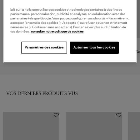
lulli-sur-la-toile.com utilise des cookies et technologies similaires à des fins de
performance, personnalisation, publicité et analyses, en collaboration avec des
partenaires tels que Google. Vous pouvez configurer vos choix via « Paramétrer »,
accepter l’ensemble des cookies (« J’accepte ») ou refuser ceux non strictement
nécessaires (« Continuer sans accepter »). Pour en savoir plus sur l’utilisation de
vos données,
consulter notre politique de cookies
MUUN
LALLA
Paramètres des cookies
Autoriser tous les cookies
Panier Mini Orbi Noir
Sac Moon Éponge Summer
Sa
Lime
135,00 €
99,00 €
VOS DERNIERS PRODUITS VUS