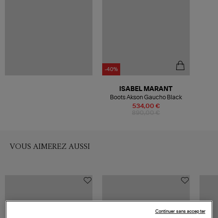
-40%
ISABEL MARANT
Boots Akson Gaucho Black
534,00 €
890,00 €
VOUS AIMEREZ AUSSI
Continuer sans accepter