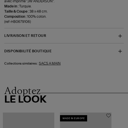
avec imprimé "JW ANDERSON".
Made in :
Turquie.
Taille & Coupe :
38 x 48 cm.
Composition :
100% coton.
(ref-HB0679106)
LIVRAISON ET RETOUR
DISPONIBILITÉ BOUTIQUE
SACS A MAIN
Collections similaires :
Adoptez
LE LOOK
MADE IN EUROPE