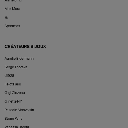
Anine Bing
Max Mara
&
Sportmax
CRÉATEURS BIJOUX
Aurélie Bidermann
Serge Thoraval
d1928
Feidt Paris
Gigi Clozeau
Ginette NY
Pascale Monvoisin
Stone Paris
Vanessa Baroni