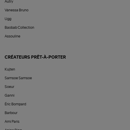
Autry
Vanessa Bruno
Ugg
Baobab Collection
Assouline
CRÉATEURS PRÊT-À-PORTER
Kujten
Samsoe Samsoe
Soeur
Ganni
Éric Bompard
Barbour
Ami Paris