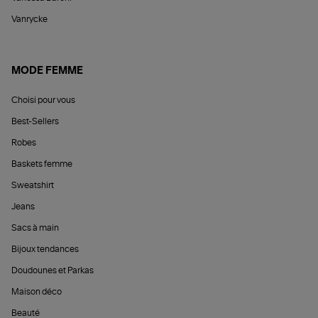
Vanrycke
MODE FEMME
Choisi pour vous
Best-Sellers
Robes
Baskets femme
Sweatshirt
Jeans
Sacs à main
Bijoux tendances
Doudounes et Parkas
Maison déco
Beauté