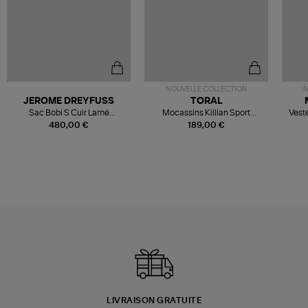
NOUVELLE COLLECTION
N
JEROME DREYFUSS
TORAL
Sac Bobi S Cuir Lamé
Mocassins Killian Sport
Veste
Champagne
Mousse
480,00 €
189,00 €
LIVRAISON GRATUITE