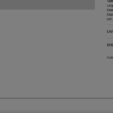
Tail
Larg
Com
Cons
(re
LI
DI
Coll