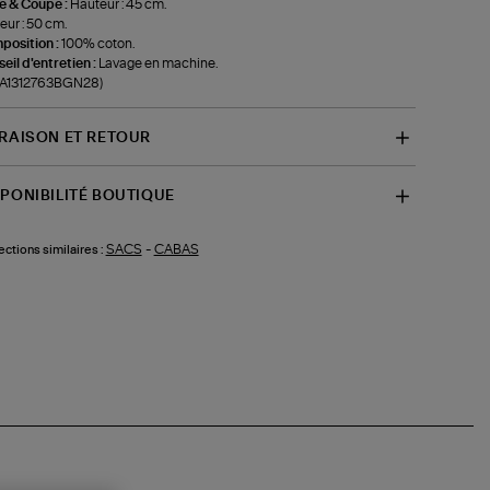
le & Coupe :
Hauteur : 45 cm.
eur : 50 cm.
position :
100% coton.
eil d'entretien :
Lavage en machine.
f-A1312763BGN28)
VRAISON ET RETOUR
SPONIBILITÉ BOUTIQUE
SACS
-
CABAS
ections similaires :