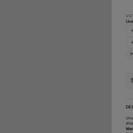
VOT
Une
DE
Un s
d'in
Made