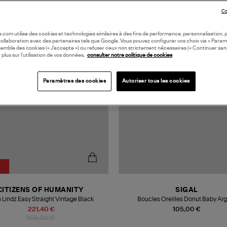
Co
MADE IN FRANCE
oile.com utilise des cookies et technologies similaires à des fins de performance, personnalisation, p
collaboration avec des partenaires tels que Google. Vous pouvez configurer vos choix via « Param
semble des cookies (« J’accepte ») ou refuser ceux non strictement nécessaires (« Continuer san
 plus sur l’utilisation de vos données,
consulter notre politique de cookies
Paramètres des cookies
Autoriser tous les cookies
%
CITIZENS OF HUMANITY
SIGAL
 Lindz Easy Straight Vintage Black
Boucles Oreilles Donut Baby Ar
221,40 €
105,00 €
369,00 €