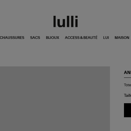
CHAUSSURES
SACS
BIJOUX
ACCESS & BEAUTÉ
LUI
MAISON
AN
Tot
Tote
Col
Le
Fig
Tail