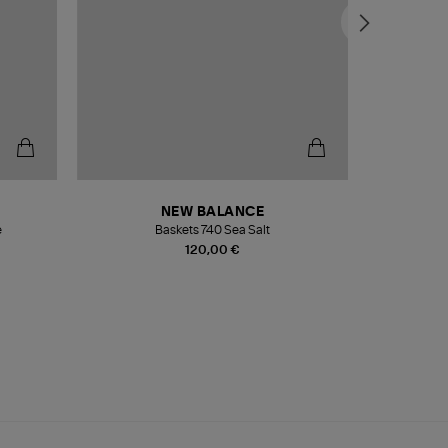
NEW BALANCE
e
Baskets 740 Sea Salt
Veste
120,00 €