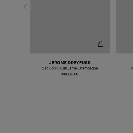
N
JEROME DREYFUSS
te
Sac Bobi S Cuir Lamé Champagne
M
480,00 €