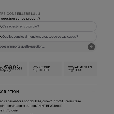
RE CONSEILLÈRE LULLI
 question sur ce produit ?
Ce sac est-il en coton bio ?
Quelles sont les dimensions exactes de ce sac cabas ?
LIVRAISON
RETOUR
PAIEMENT EN
OFFERTE DÈS
OFFERT
3X,4X
150 €
SCRIPTION
ac cabas en toile non doublée, orné d'un motif universitaire
spiration vintage et du logo ANINE BING brodé.
 in :
Turquie.