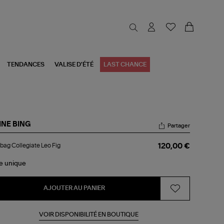
TENDANCES
VALISE D'ÉTÉ
LAST CHANCE
INE BING
Partager
ebag
bag Collegiate Leo Fig
120,00 €
legiate
o
le
unique
AJOUTER AU PANIER
VOIR DISPONIBILITÉ EN BOUTIQUE