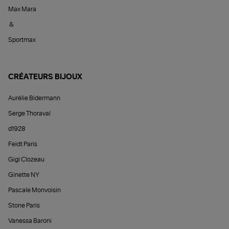
Max Mara
&
Sportmax
CRÉATEURS BIJOUX
Aurélie Bidermann
Serge Thoraval
d1928
Feidt Paris
Gigi Clozeau
Ginette NY
Pascale Monvoisin
Stone Paris
Vanessa Baroni