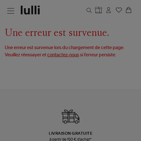
Aller au contenu principal
Une erreur est survenue.
Une erreur est survenue lors du chargement de cette page.
Veuillez réessayer et
contactez-nous
si l’erreur persiste.
LIVRAISON GRATUITE
à partir de 150 € d'achat*