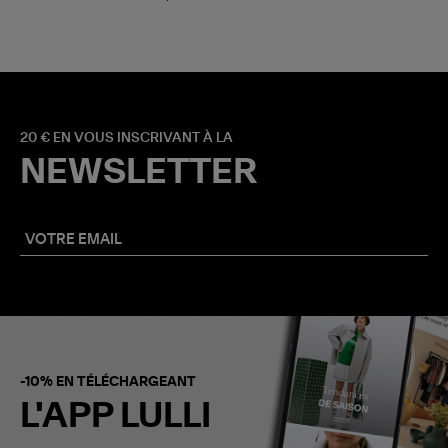
20 € EN VOUS INSCRIVANT À LA
NEWSLETTER
-10% EN TÉLÉCHARGEANT
L'APP LULLI