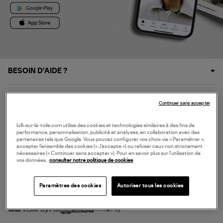
BESOIN D'AIDE ?
À PROPOS
Continuer sans accepter
NOS SERVICES
lulli-sur-la-toile.com utilise des cookies et technologies similaires à des fins de
performance, personnalisation, publicité et analyses, en collaboration avec des
partenaires tels que Google. Vous pouvez configurer vos choix via « Paramétrer »,
accepter l’ensemble des cookies (« J’accepte ») ou refuser ceux non strictement
SERVICE CLIENT
nécessaires (« Continuer sans accepter »). Pour en savoir plus sur l’utilisation de
vos données,
consulter notre politique de cookies
Paramètres des cookies
Autoriser tous les cookies
MODE DE PAIEMENT