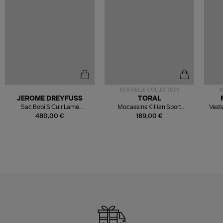
NOUVELLE COLLECTION
N
JEROME DREYFUSS
TORAL
Sac Bobi S Cuir Lamé
Mocassins Killian Sport
Veste
Champagne
Mousse
480,00 €
189,00 €