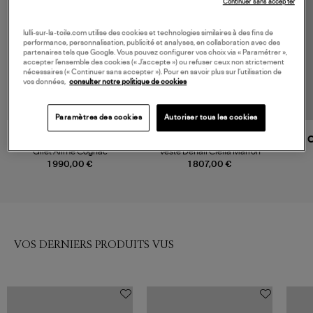
Continuer sans accepter
lulli-sur-la-toile.com utilise des cookies et technologies similaires à des fins de
performance, personnalisation, publicité et analyses, en collaboration avec des
partenaires tels que Google. Vous pouvez configurer vos choix via « Paramétrer »,
accepter l’ensemble des cookies (« J’accepte ») ou refuser ceux non strictement
nécessaires (« Continuer sans accepter »). Pour en savoir plus sur l’utilisation de
vos données,
consulter notre politique de cookies
Paramètres des cookies
Autoriser tous les cookies
ISABEL MARANT
BLAZE MILANO
C
Gilet Alime Cognac
Veste Denali Clelia Marron
1 990,00 €
1 807,00 €
VOS DERNIERS PRODUITS VUS