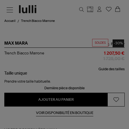
Aller au contenu principal
Accueil
Trench Biacco Marrone
SOLDES
-30%
MAX MARA
Partager
Trench
Trench Biacco Marrone
1 207,50 €
Biacco
1 725,00 €
Marrone
Guide des tailles
Taille
unique
Prendre votre taille habituelle.
Dernière pièce disponible
AJOUTER AU PANIER
VOIR DISPONIBILITÉ EN BOUTIQUE