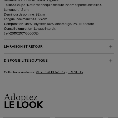
devant et boutons bûche aux poignets.
Taille & Coupe :
Notre mannequin mesure 172 cm et porte une taille S.
Longueur : 112 cm.
Demi tour de poitrine : 92 cm.
Longueur de manches : 66 cm.
Composition :
45% Polyester, 40% laine vierge, 15% Tri acétate.
Conseil d'entretien :
Lavage interdit.
(ref-2611021011600002)
LIVRAISON ET RETOUR
DISPONIBILITÉ BOUTIQUE
-
VESTES & BLAZERS
TRENCHS
Collections similaires :
Adoptez
LE LOOK