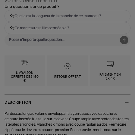
VOTRE CONSEILLÈRE LULLI
Une question sur ce produit ?
Quelle est la longueur de la manche de ce manteau ?
Ce manteau est-il imperméable ?
LIVRAISON
PAIEMENT EN
OFFERTE DÈS 150
RETOUR OFFERT
3X,4X
€
DESCRIPTION
Pardessus long au volume enveloppant façon cape, avec capuche et
ceinture insérée à la taille sur le devant. Coupe ample avec profondes fentes
latérales arrondies. Manches kimono avec coupe raglan au dos. Fermeture
zippée sur le devant et bouton-pression. Poches style trench-coat sur le