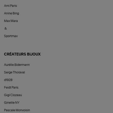
Ami Paris
Anine Bing
Max Mara
&
Sportmax
CRÉATEURS BIJOUX
Aurélie Bidermann
Serge Thoraval
d1928
Feidt Paris
Gigi Clozeau
Ginette NY
Pascale Monvoisin