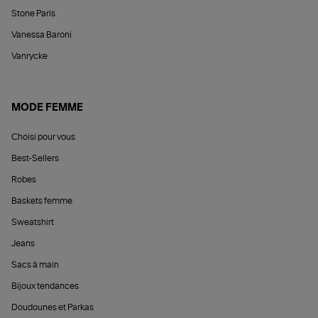
Stone Paris
Vanessa Baroni
Vanrycke
MODE FEMME
Choisi pour vous
Best-Sellers
Robes
Baskets femme
Sweatshirt
Jeans
Sacs à main
Bijoux tendances
Doudounes et Parkas