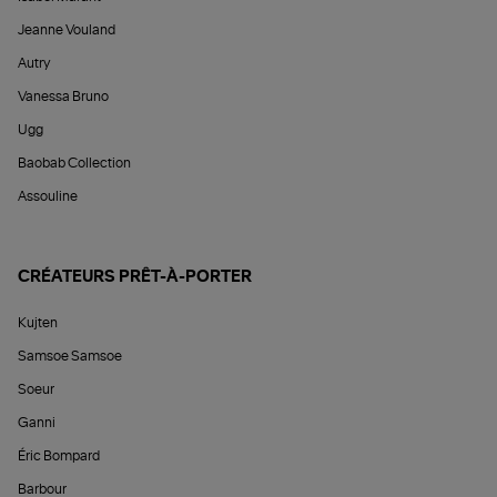
Jeanne Vouland
Autry
Vanessa Bruno
Ugg
Baobab Collection
Assouline
CRÉATEURS PRÊT-À-PORTER
Kujten
Samsoe Samsoe
Soeur
Ganni
Éric Bompard
Barbour