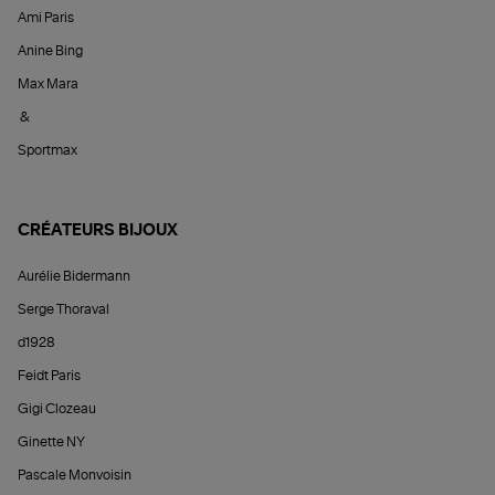
Ami Paris
Anine Bing
Max Mara
&
Sportmax
CRÉATEURS BIJOUX
Aurélie Bidermann
Serge Thoraval
d1928
Feidt Paris
Gigi Clozeau
Ginette NY
Pascale Monvoisin