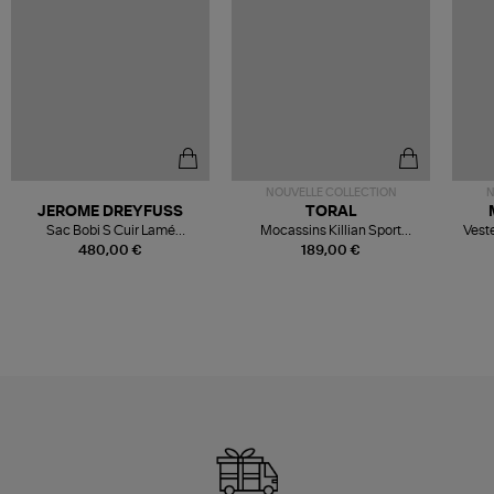
NOUVELLE COLLECTION
N
JEROME DREYFUSS
TORAL
Sac Bobi S Cuir Lamé
Mocassins Killian Sport
Veste
Champagne
Mousse
480,00 €
189,00 €