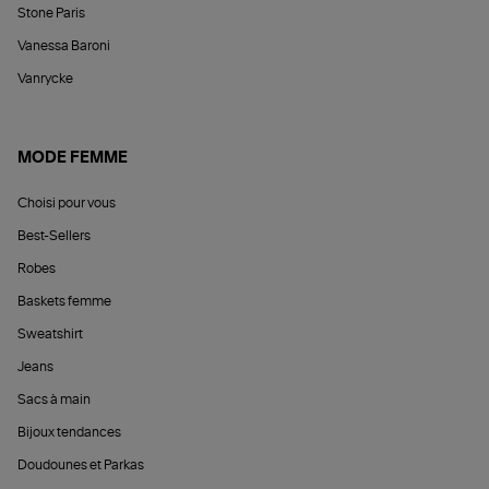
Stone Paris
Vanessa Baroni
Vanrycke
MODE FEMME
Choisi pour vous
Best-Sellers
Robes
Baskets femme
Sweatshirt
Jeans
Sacs à main
Bijoux tendances
Doudounes et Parkas