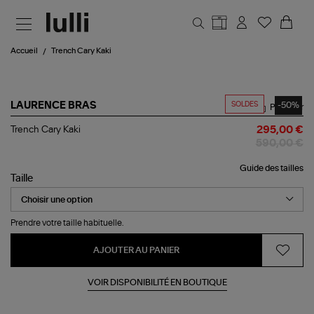
Aller au contenu principal
Accueil
Trench Cary Kaki
SOLDES
-50%
LAURENCE BRAS
Partager
Trench
Trench Cary Kaki
295,00 €
Cary
590,00 €
Kaki
Guide des tailles
Taille
Prendre votre taille habituelle.
AJOUTER AU PANIER
VOIR DISPONIBILITÉ EN BOUTIQUE