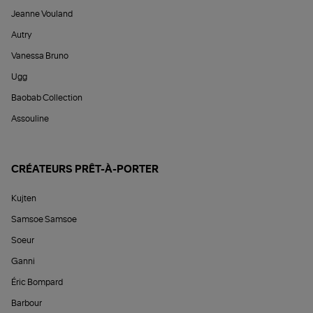
Jeanne Vouland
Autry
Vanessa Bruno
Ugg
Baobab Collection
Assouline
CRÉATEURS PRÊT-À-PORTER
Kujten
Samsoe Samsoe
Soeur
Ganni
Éric Bompard
Barbour