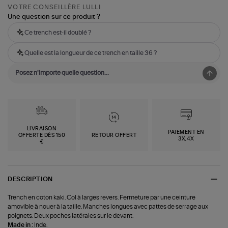
VOTRE CONSEILLÈRE LULLI
Une question sur ce produit ?
Ce trench est-il doublé ?
Quelle est la longueur de ce trench en taille 36 ?
LIVRAISON
PAIEMENT EN
OFFERTE DÈS 150
RETOUR OFFERT
3X,4X
€
DESCRIPTION
Trench en coton kaki. Col à larges revers. Fermeture par une ceinture
amovible à nouer à la taille. Manches longues avec pattes de serrage aux
poignets. Deux poches latérales sur le devant.
Made in :
Inde.