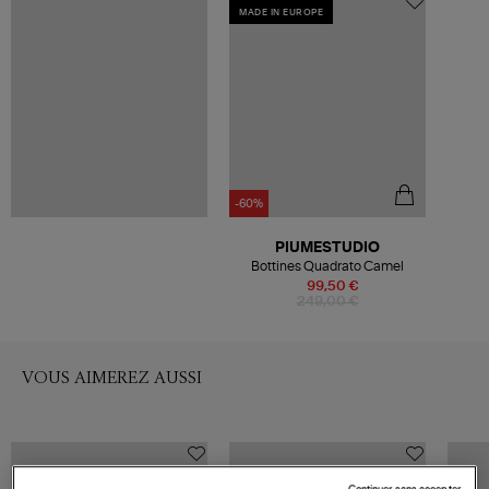
MADE IN EUROPE
-60%
PIUMESTUDIO
Bottines Quadrato Camel
99,50 €
249,00 €
VOUS AIMEREZ AUSSI