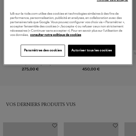
Continuer sans accepter
lulli-sur-la-toile.com utilise des cookies et technologies similaires à des fins de
performance, personnalisation, publicité et analyses, en collaboration avec des
partenaires tels que Google. Vous pouvez configurer vos choix via « Paramétrer »,
accepter l’ensemble des cookies (« J’accepte ») ou refuser ceux non strictement
nécessaires (« Continuer sans accepter »). Pour en savoir plus sur l’utilisation de
vos données,
consulter notre politique de cookies
Paramètres des cookies
Autoriser tous les cookies
NOUVEAU CRÉATEUR
N
DAMSON MADDER
SAMSOE SAMSOE
Trench Myrtle Vichy Navy
Veste Sabianca Natural Mel
275,00 €
450,00 €
VOS DERNIERS PRODUITS VUS