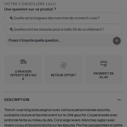
VOTRE CONSEILLÈRE LULLI
Une question sur ce produit ?
Quelle est la longueur des manches de ce trench-coat ?
Quelles sont les mesures pour la taille 36 de ce vêtement ?
LIVRAISON
PAIEMENT EN
OFFERTE DÈS 150
RETOUR OFFERT
3X,4X
€
DESCRIPTION
Trench-coat long style peignoir avec ceinture personnalisée assortie,
surpiqûre couture et bavolet avant sur le côté gauche. Coupe évasée avec
profonde fente au milieu du dos. Col à large revers. Manches raglan avec
revers cousu et boutons bûche sur les épaules. Poches passepoilées et petite