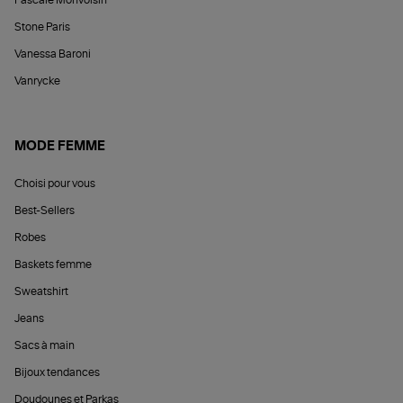
Stone Paris
Vanessa Baroni
Vanrycke
MODE FEMME
Choisi pour vous
Best-Sellers
Robes
Baskets femme
Sweatshirt
Jeans
Sacs à main
Bijoux tendances
Doudounes et Parkas