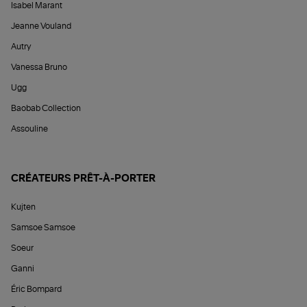
Isabel Marant
Jeanne Vouland
Autry
Vanessa Bruno
Ugg
Baobab Collection
Assouline
CRÉATEURS PRÊT-À-PORTER
Kujten
Samsoe Samsoe
Soeur
Ganni
Éric Bompard