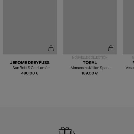
NOUVELLE COLLECTION
N
JEROME DREYFUSS
TORAL
Sac Bobi S Cuir Lamé
Mocassins Killian Sport
Veste
Champagne
Mousse
480,00 €
189,00 €