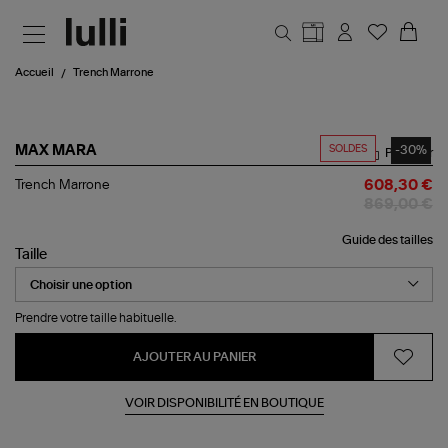
Aller au contenu principal
Accueil
Trench Marrone
SOLDES
-30%
MAX MARA
Partager
Trench
Trench Marrone
608,30 €
Marrone
869,00 €
Guide des tailles
Taille
Prendre votre taille habituelle.
AJOUTER AU PANIER
VOIR DISPONIBILITÉ EN BOUTIQUE