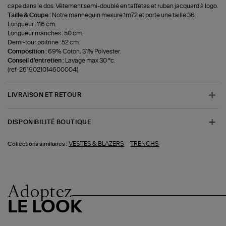
cape dans le dos. Vêtement semi-doublé en taffetas et ruban jacquard à logo.
Taille & Coupe :
Notre mannequin mesure 1m72 et porte une taille 36.
Longueur : 116 cm.
Longueur manches : 50 cm.
Demi-tour poitrine : 52 cm.
Composition :
69% Coton, 31% Polyester.
Conseil d'entretien :
Lavage max 30 °c.
(ref-2619021014600004)
LIVRAISON ET RETOUR
DISPONIBILITÉ BOUTIQUE
-
VESTES & BLAZERS
TRENCHS
Collections similaires :
Adoptez
LE LOOK