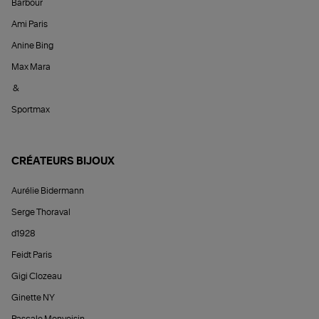
Barbour
Ami Paris
Anine Bing
Max Mara
&
Sportmax
CRÉATEURS BIJOUX
Aurélie Bidermann
Serge Thoraval
d1928
Feidt Paris
Gigi Clozeau
Ginette NY
Pascale Monvoisin