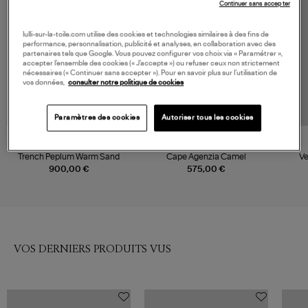
Continuer sans accepter
lulli-sur-la-toile.com utilise des cookies et technologies similaires à des fins de
performance, personnalisation, publicité et analyses, en collaboration avec des
partenaires tels que Google. Vous pouvez configurer vos choix via « Paramétrer »,
accepter l’ensemble des cookies (« J’accepte ») ou refuser ceux non strictement
nécessaires (« Continuer sans accepter »). Pour en savoir plus sur l’utilisation de
vos données,
consulter notre politique de cookies
Paramètres des cookies
Autoriser tous les cookies
NOUVELLE COLLECTION
GANNI
MAX MARA
Trench Peplum Warm Sand
Cape Agenzia Camel
Ve
900,00 €
575,00 €
VOS DERNIERS PRODUITS VUS