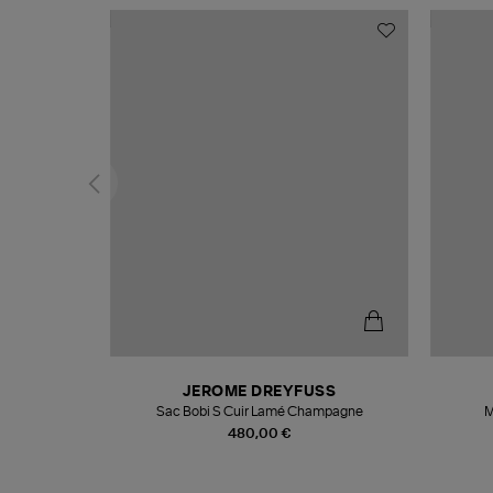
N
JEROME DREYFUSS
te
Sac Bobi S Cuir Lamé Champagne
M
480,00 €