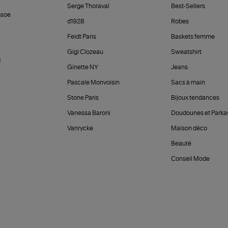
Serge Thoraval
Best-Sellers
soe
d1928
Robes
Feidt Paris
Baskets femme
Gigi Clozeau
Sweatshirt
d
Ginette NY
Jeans
Pascale Monvoisin
Sacs à main
Stone Paris
Bijoux tendances
Vanessa Baroni
Doudounes et Parka
Vanrycke
Maison déco
Beauté
Conseil Mode