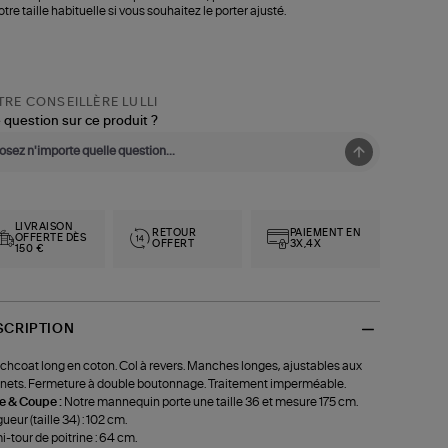
otre taille habituelle si vous souhaitez le porter ajusté.
RE CONSEILLÈRE LULLI
 question sur ce produit ?
LIVRAISON
RETOUR
PAIEMENT EN
OFFERTE DÈS
OFFERT
3X,4X
150 €
SCRIPTION
chcoat long en coton. Col à revers. Manches longes, ajustables aux
nets. Fermeture à double boutonnage. Traitement imperméable.
le & Coupe :
Notre mannequin porte une taille 36 et mesure 175 cm.
ueur (taille 34) : 102 cm.
-tour de poitrine : 64 cm.