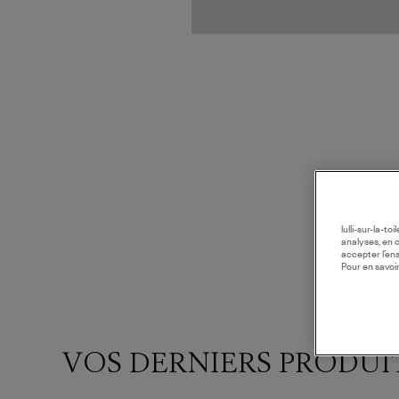
lulli-sur-la-t
analyses, en 
accepter l’en
Pour en savoir
VOS DERNIERS PRODUI