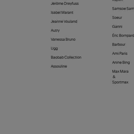
Jérôme Dreyfuss
Samsoe Sam
Isabel Marant
Soeur
Jeanne Vouland
Ganni
Autry
Éric Bompar
Vanessa Bruno
Barbour
Ugg
Ami Paris
Baobab Collection
Anine Bing
Assouline
Max Mara
&
Sportmax