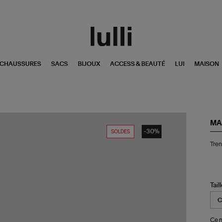
CHAUSSURES
SACS
BIJOUX
ACCESS & BEAUTÉ
LUI
MAISON
MA
-30%
SOLDES
Tre
Tre
Ri
Be
Tail
Ce m