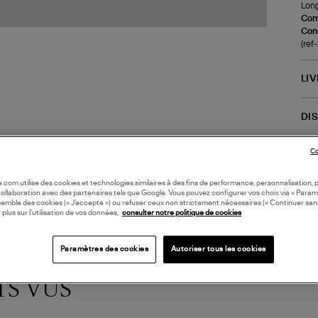
Long
Com
Cons
(ref
LI
DI
Coll
Co
oile.com utilise des cookies et technologies similaires à des fins de performance, personnalisation, p
collaboration avec des partenaires tels que Google. Vous pouvez configurer vos choix via « Param
semble des cookies (« J’accepte ») ou refuser ceux non strictement nécessaires (« Continuer san
 plus sur l’utilisation de vos données,
consulter notre politique de cookies
Paramètres des cookies
Autoriser tous les cookies
TS VUS