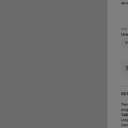
de v
VOT
Une
DE
Tren
poig
Tail
Long
Demi