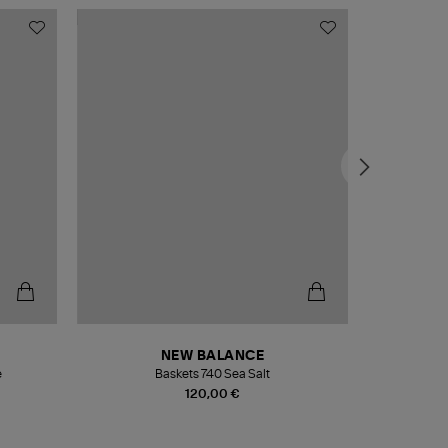
NEW BALANCE
e
Baskets 740 Sea Salt
Veste
120,00 €