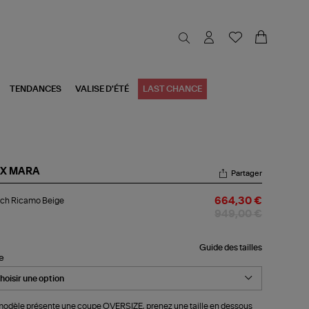
TENDANCES
VALISE D'ÉTÉ
LAST CHANCE
X MARA
Partager
nch
nch Ricamo Beige
664,30 €
camo
ige
949,00 €
Guide des tailles
le
odèle présente une coupe OVERSIZE, prenez une taille en dessous