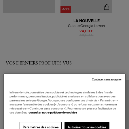
-50%
LA NOUVELLE
Culotte Georgia Lemon
24,00 €
48,00 €
VOS DERNIERS PRODUITS VUS
Continuer sans accepter
lulli-sur-la-toile.com utilise des cookies et technologies similaires à des fins de
performance, personnalisation, publicité et analyses, en collaboration avec des
partenaires tels que Google. Vous pouvez configurer vos choix via « Paramétrer »,
accepter l’ensemble des cookies (« J’accepte ») ou refuser ceux non strictement
nécessaires (« Continuer sans accepter »). Pour en savoir plus sur l’utilisation de
vos données,
consulter notre politique de cookies
Paramètres des cookies
Autoriser tous les cookies