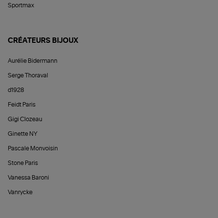
Sportmax
CRÉATEURS BIJOUX
Aurélie Bidermann
Serge Thoraval
d1928
Feidt Paris
Gigi Clozeau
Ginette NY
Pascale Monvoisin
Stone Paris
Vanessa Baroni
Vanrycke