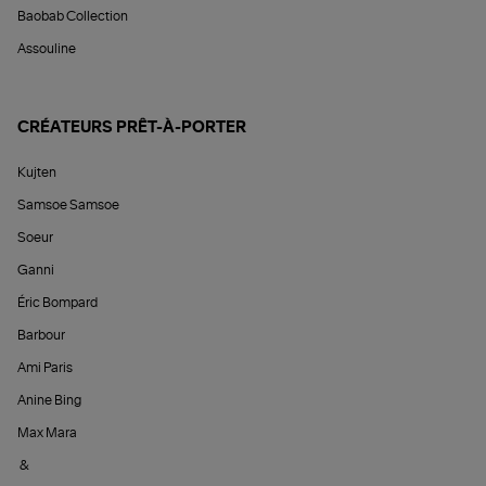
Baobab Collection
Assouline
CRÉATEURS PRÊT-À-PORTER
Kujten
Samsoe Samsoe
Soeur
Ganni
Éric Bompard
Barbour
Ami Paris
Anine Bing
Max Mara
&