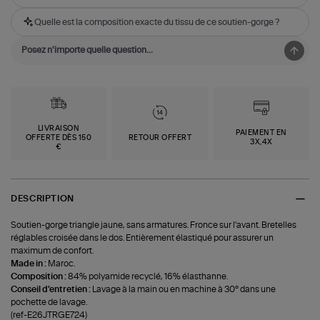
Quelle est la composition exacte du tissu de ce soutien-gorge ?
LIVRAISON
PAIEMENT EN
OFFERTE DÈS 150
RETOUR OFFERT
3X,4X
€
DESCRIPTION
Soutien-gorge triangle jaune, sans armatures. Fronce sur l'avant. Bretelles
réglables croisée dans le dos. Entièrement élastiqué pour assurer un
maximum de confort.
Made in :
Maroc.
Composition :
84% polyamide recyclé, 16% élasthanne.
Conseil d'entretien :
Lavage à la main ou en machine à 30° dans une
pochette de lavage.
(ref-E26JTRGE724)