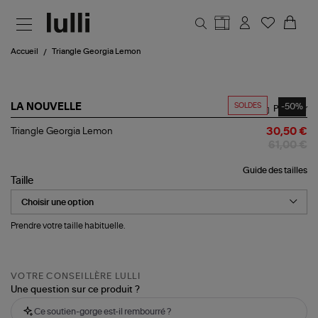
Aller au contenu principal
Accueil
Triangle Georgia Lemon
SOLDES
-50%
LA NOUVELLE
Partager
Triangle
Triangle Georgia Lemon
30,50 €
Georgia
61,00 €
Lemon
Guide des tailles
Taille
Prendre votre taille habituelle.
VOTRE CONSEILLÈRE LULLI
Une question sur ce produit ?
Ce soutien-gorge est-il rembourré ?