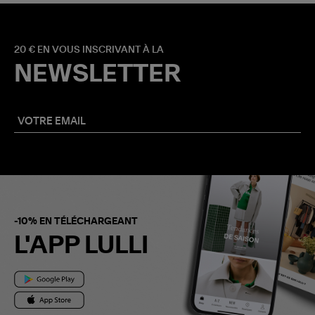
20 € EN VOUS INSCRIVANT À LA
NEWSLETTER
-10% EN TÉLÉCHARGEANT
L'APP LULLI