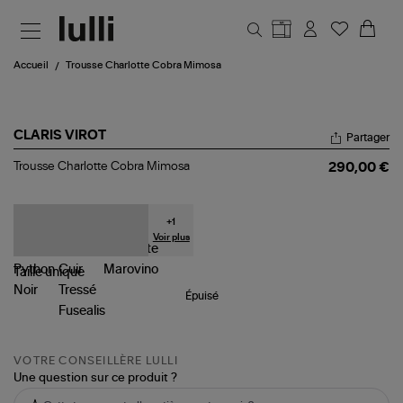
Aller au contenu principal
Accueil
Trousse Charlotte Cobra Mimosa
CLARIS VIROT
Partager
Trousse
Trousse Charlotte Cobra Mimosa
290,00 €
Charlotte
Cobra
Mimosa
+
1
Voir plus
Taille
unique
Épuisé
VOTRE CONSEILLÈRE LULLI
Une question sur ce produit ?