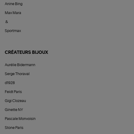
Anine Bing
Max Mara
&
Sportmax
CRÉATEURS BIJOUX
Aurélie Bidermann
Serge Thoraval
d1928
Feidt Paris
Gigi Clozeau
Ginette NY
Pascale Monvoisin
Stone Paris