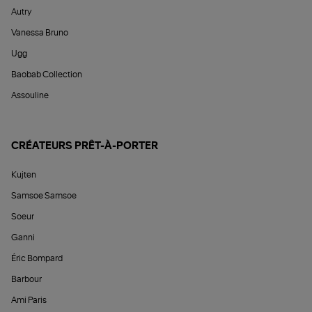
Autry
Vanessa Bruno
Ugg
Baobab Collection
Assouline
CRÉATEURS PRÊT-À-PORTER
Kujten
Samsoe Samsoe
Soeur
Ganni
Éric Bompard
Barbour
Ami Paris