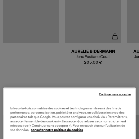
AURELIE BIDERMANN
AU
Jonc Positano Corail
Jo
205,00 €
Continuer sans accepter
VOS DERNIERS PRODUITS VUS
lulli-sur-la-toile.com utilise des cookies et technologies similaires à des fins de
performance, personnalisation, publicité et analyses, en collaboration avec des
partenaires tels que Google. Vous pouvez configurer vos choix via « Paramétrer »,
accepter l’ensemble des cookies (« J’accepte ») ou refuser ceux non strictement
nécessaires (« Continuer sans accepter »). Pour en savoir plus sur l’utilisation de
vos données,
consulter notre politique de cookies