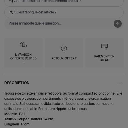
Cette trousse est-elle entièrement en cuir ?
Où est fabriqué cet article ?
LIVRAISON
PAIEMENT EN
OFFERTE DÈS 150
RETOUR OFFERT
3X,4X
€
DESCRIPTION
Trousse de toilette en cuir effet cobra, au format compact et fonctionnel. Elle
dispose de plusieurs compartiments intérieurs pour une organisation
optimale. Sa housse amovible, fixée par boutons-pression, permet une
utilisation modulable. Fermeture zippée sur le dessus.
Made in :
Bali.
Taille & Coupe :
Hauteur : 14 cm.
Longueur : 17 cm.