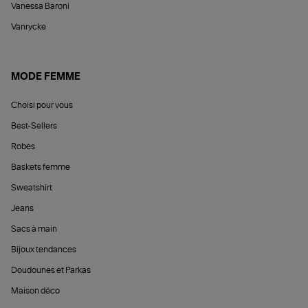
Vanessa Baroni
Vanrycke
MODE FEMME
Choisi pour vous
Best-Sellers
Robes
Baskets femme
Sweatshirt
Jeans
Sacs à main
Bijoux tendances
Doudounes et Parkas
Maison déco