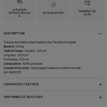
LIVRAISON
PAIEMENT EN
OFFERTE DÈS 150
RETOUR OFFERT
3X,4X
€
DESCRIPTION
Trousse de toilette imperméable rose. Fermeture zippée.
Made in :
Chine.
Taille & Coupe :
Hauteur : 13,5 cm
Longueur : 20,5 cm
Profondeur : 6,5 cm.
Composition :
100% polyester.
Conseil d'entretien :
Nettoyage à l'aide d'un chiffon humide.
(ref-1560037)
LIVRAISON ET RETOUR
DISPONIBILITÉ BOUTIQUE