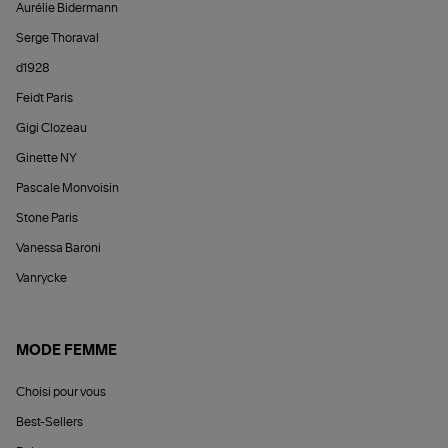
Aurélie Bidermann
Serge Thoraval
d1928
Feidt Paris
Gigi Clozeau
Ginette NY
Pascale Monvoisin
Stone Paris
Vanessa Baroni
Vanrycke
MODE FEMME
Choisi pour vous
Best-Sellers