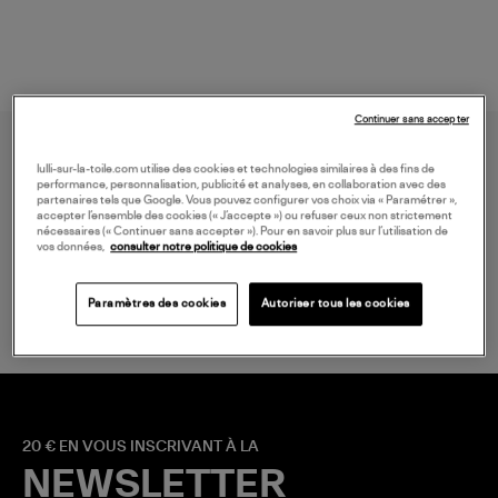
Continuer sans accepter
lulli-sur-la-toile.com utilise des cookies et technologies similaires à des fins de
performance, personnalisation, publicité et analyses, en collaboration avec des
partenaires tels que Google. Vous pouvez configurer vos choix via « Paramétrer »,
accepter l’ensemble des cookies (« J’accepte ») ou refuser ceux non strictement
nécessaires (« Continuer sans accepter »). Pour en savoir plus sur l’utilisation de
vos données,
consulter notre politique de cookies
LIVRAISON GRATUITE
à partir de 150 € d'achat*
Paramètres des cookies
Autoriser tous les cookies
20 € EN VOUS INSCRIVANT À LA
NEWSLETTER