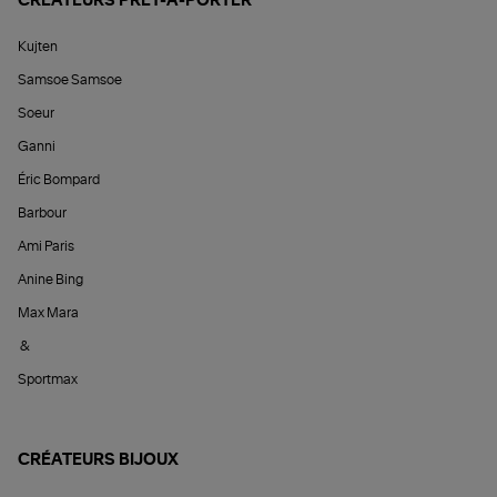
CRÉATEURS PRÊT-À-PORTER
Kujten
Samsoe Samsoe
Soeur
Ganni
Éric Bompard
Barbour
Ami Paris
Anine Bing
Max Mara
&
Sportmax
CRÉATEURS BIJOUX