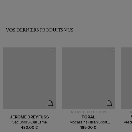
VOS DERNIERS PRODUITS VUS
NOUVELLE COLLECTION
N
JEROME DREYFUSS
TORAL
Sac Bobi S Cuir Lamé
Mocassins Killian Sport
Veste
Champagne
Mousse
480,00 €
189,00 €