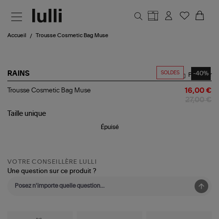
Aller au contenu principal
Accueil
Trousse Cosmetic Bag Muse
SOLDES
-40%
RAINS
Partager
Trousse
Trousse Cosmetic Bag Muse
16,00 €
Cosmetic
27,00 €
Bag
Muse
Taille
unique
Épuisé
VOTRE CONSEILLÈRE LULLI
Une question sur ce produit ?