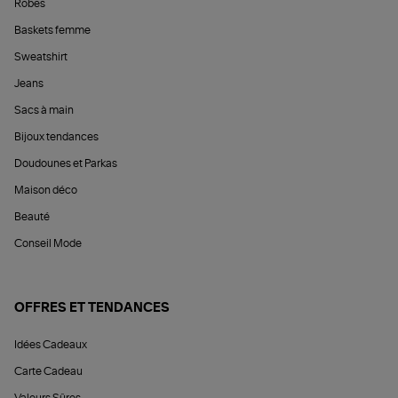
Robes
Baskets femme
Sweatshirt
Jeans
Sacs à main
Bijoux tendances
Doudounes et Parkas
Maison déco
Beauté
Conseil Mode
OFFRES ET TENDANCES
Idées Cadeaux
Carte Cadeau