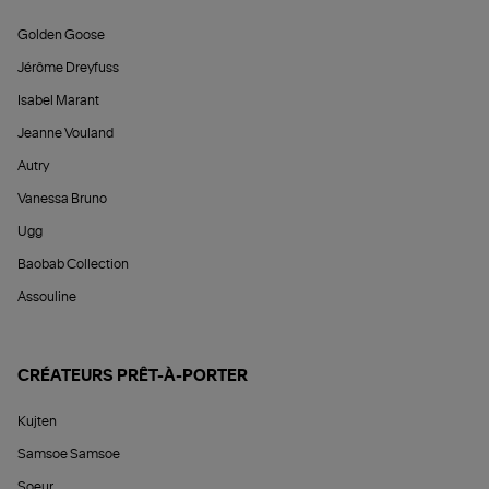
Golden Goose
Jérôme Dreyfuss
Isabel Marant
Jeanne Vouland
Autry
Vanessa Bruno
Ugg
Baobab Collection
Assouline
CRÉATEURS PRÊT-À-PORTER
Kujten
Samsoe Samsoe
Soeur