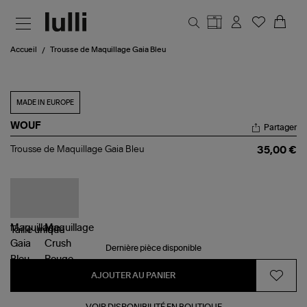
Aller au contenu principal
Accueil
Trousse de Maquillage Gaia Bleu
MADE IN EUROPE
WOUF
Partager
Trousse
Trousse de Maquillage Gaia Bleu
35,00 €
de
Maquillage
Gaia
Bleu
Taille
unique
Dernière pièce disponible
AJOUTER AU PANIER
VOIR DISPONIBILITÉ EN BOUTIQUE