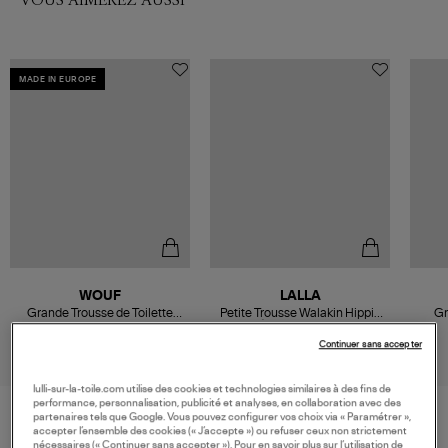
MADE IN EUROPE
WOUF
LALLA
Grande Trousse de Toilette
Petite Trousse Walakin Hippie
Gr
Gaia Bleu
Éponge Piscine
H
60,00 €
52,00 €
Continuer sans accepter
lulli-sur-la-toile.com utilise des cookies et technologies similaires à des fins de
performance, personnalisation, publicité et analyses, en collaboration avec des
partenaires tels que Google. Vous pouvez configurer vos choix via « Paramétrer »,
accepter l’ensemble des cookies (« J’accepte ») ou refuser ceux non strictement
VOS DERNIERS PRODUITS VUS
nécessaires (« Continuer sans accepter »). Pour en savoir plus sur l’utilisation de