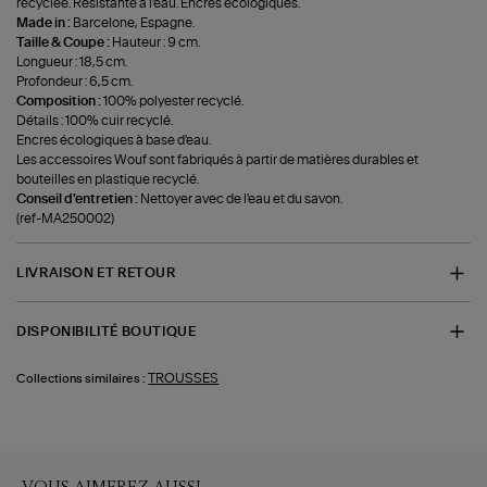
recyclée. Résistante à l'eau. Encres écologiques.
Made in :
Barcelone, Espagne.
Taille & Coupe :
Hauteur : 9 cm.
Longueur : 18,5 cm.
Profondeur : 6,5 cm.
Composition :
100% polyester recyclé.
Détails : 100% cuir recyclé.
Encres écologiques à base d'eau.
Les accessoires Wouf sont fabriqués à partir de matières durables et
bouteilles en plastique recyclé.
Conseil d'entretien :
Nettoyer avec de l'eau et du savon.
(ref-MA250002)
LIVRAISON ET RETOUR
DISPONIBILITÉ BOUTIQUE
TROUSSES
Collections similaires :
VOUS AIMEREZ AUSSI