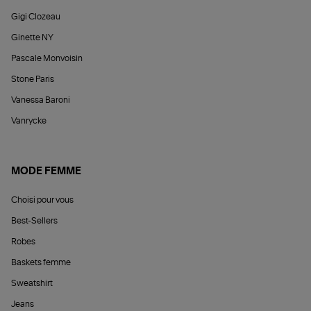
Gigi Clozeau
Ginette NY
Pascale Monvoisin
Stone Paris
Vanessa Baroni
Vanrycke
MODE FEMME
Choisi pour vous
Best-Sellers
Robes
Baskets femme
Sweatshirt
Jeans