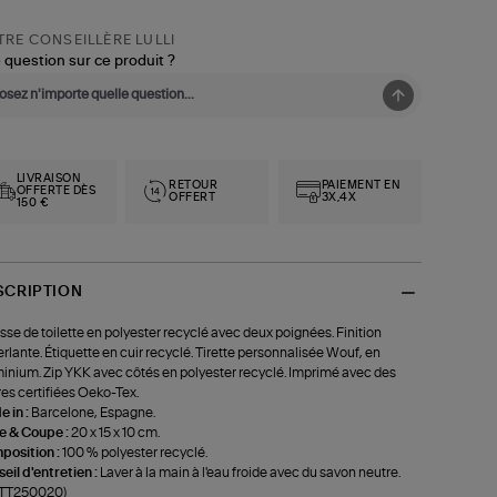
RE CONSEILLÈRE LULLI
 question sur ce produit ?
LIVRAISON
RETOUR
PAIEMENT EN
OFFERTE DÈS
OFFERT
3X,4X
150 €
SCRIPTION
sse de toilette en polyester recyclé avec deux poignées. Finition
rlante. Étiquette en cuir recyclé. Tirette personnalisée Wouf, en
inium. Zip YKK avec côtés en polyester recyclé. Imprimé avec des
es certifiées Oeko-Tex.
 in :
Barcelone, Espagne.
le & Coupe :
20 x 15 x 10 cm.
position :
100 % polyester recyclé.
eil d'entretien :
Laver à la main à l'eau froide avec du savon neutre.
-TT250020)