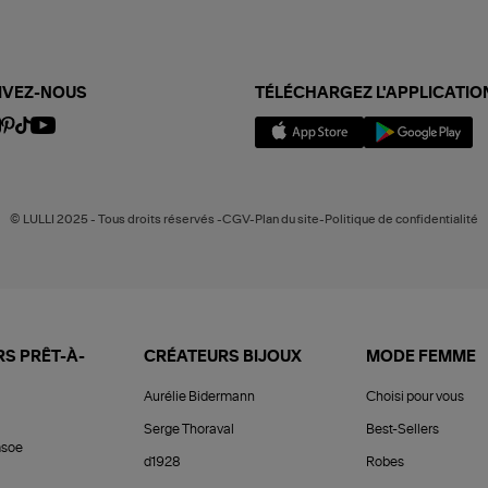
IVEZ-NOUS
TÉLÉCHARGEZ L'APPLICATIO
© LULLI 2025 - Tous droits réservés -CGV-Plan du site-Politique de confidentialité
S PRÊT-À-
CRÉATEURS BIJOUX
MODE FEMME
Aurélie Bidermann
Choisi pour vous
Serge Thoraval
Best-Sellers
soe
d1928
Robes