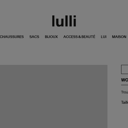
CHAUSSURES
SACS
BIJOUX
ACCESS & BEAUTÉ
LUI
MAISON
WO
Tro
Trou
de
Toi
Fél
Tail
Lé