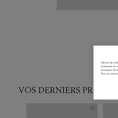
lulli-sur-la-t
analyses, en 
accepter l’en
Pour en savoir
VOS DERNIERS PRODUI