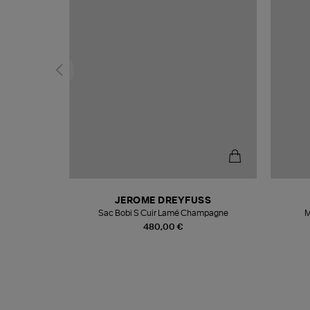
N
JEROME DREYFUSS
te
Sac Bobi S Cuir Lamé Champagne
M
480,00 €