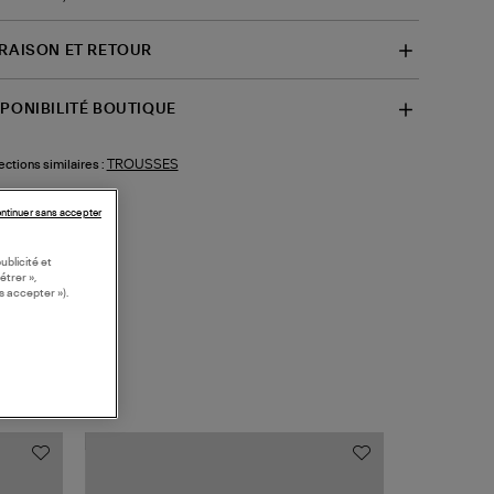
VRAISON ET RETOUR
SPONIBILITÉ BOUTIQUE
TROUSSES
ections similaires :
ntinuer sans accepter
ublicité et
étrer »,
s accepter »).