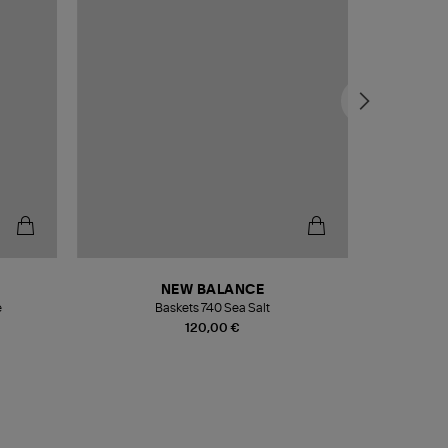
NEW BALANCE
e
Baskets 740 Sea Salt
Veste
120,00 €