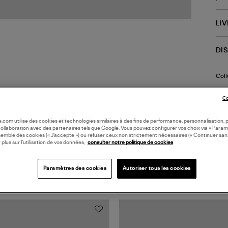
LI
DI
Coll
Co
oile.com utilise des cookies et technologies similaires à des fins de performance, personnalisation, p
collaboration avec des partenaires tels que Google. Vous pouvez configurer vos choix via « Param
semble des cookies (« J’accepte ») ou refuser ceux non strictement nécessaires (« Continuer san
 plus sur l’utilisation de vos données,
consulter notre politique de cookies
TS VUS
Paramètres des cookies
Autoriser tous les cookies