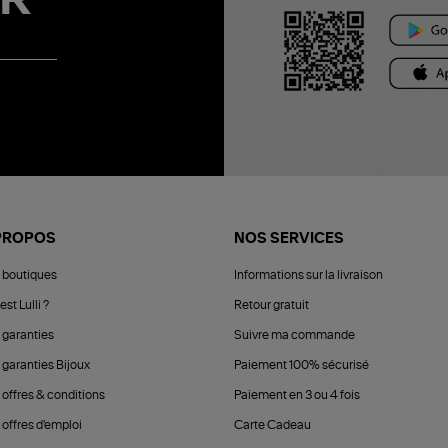
R
PROPOS
NOS SERVICES
 boutiques
Informations sur la livraison
est Lulli ?
Retour gratuit
 garanties
Suivre ma commande
 garanties Bijoux
Paiement 100% sécurisé
 offres & conditions
Paiement en 3 ou 4 fois
offres d'emploi
Carte Cadeau