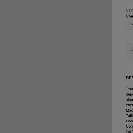
VOT
Une
DE
Trou
dépe
alum
encr
Made
Tail
Com
Cons
(ref