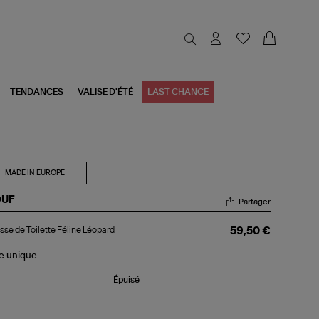
TENDANCES
VALISE D'ÉTÉ
LAST CHANCE
MADE IN EUROPE
UF
Partager
usse
sse de Toilette Féline Léopard
59,50 €
lette
ine
le
unique
opard
Épuisé