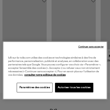
Continuer sans accepter
NOUVELLE COLLECTION
N
JEROME DREYFUSS
TORAL
lulli-sur-la-toile.com utilise des cookies et technologies similaires à des fins de
Sac Bobi S Cuir Lamé
Mocassins Killian Sport
Veste
performance, personnalisation, publicité et analyses, en collaboration avec des
Champagne
Mousse
480,00 €
189,00 €
partenaires tels que Google. Vous pouvez configurer vos choix via « Paramétrer »,
accepter l’ensemble des cookies (« J’accepte ») ou refuser ceux non strictement
nécessaires (« Continuer sans accepter »). Pour en savoir plus sur l’utilisation de
vos données,
consulter notre politique de cookies
Paramètres des cookies
Autoriser tous les cookies