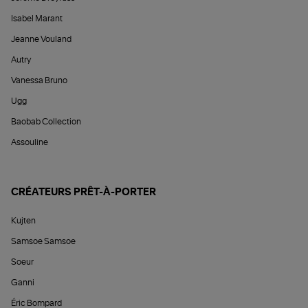
Isabel Marant
Jeanne Vouland
Autry
Vanessa Bruno
Ugg
Baobab Collection
Assouline
CRÉATEURS PRÊT-À-PORTER
Kujten
Samsoe Samsoe
Soeur
Ganni
Éric Bompard