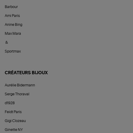
Barbour
Ami Paris
Anine Bing
Max Mara
&
Sportmax
CRÉATEURS BIJOUX
Aurélie Bidermann
Serge Thoraval
d1928
Feidt Paris
Gigi Clozeau
Ginette NY