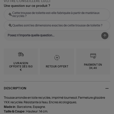
VOTRE CONSEILLÈRE LULLI
Une question sur ce produit ?
Cette trousse de toilette est-elle fabriquée à partir de matériaux
recyclés ?
Quelles sont les dimensions exactes de cette trousse de toilette ?
LIVRAISON
PAIEMENT EN
OFFERTE DÈS 150
RETOUR OFFERT
3X,4X
€
DESCRIPTION
Trousse arrondie en toile recyclée, imprimé tournesol. Fermeture glissière
YKK recyclée. Résistante à l'eau. Encres écologiques.
Made in :
Barcelone, Espagne.
Taille & Coupe :
Hauteur : 14 cm.