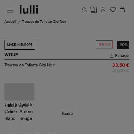
Aller au contenu principal
Accueil
Trousse de Toilette Gigi Noir
SOLDES
-20%
MADE IN EUROPE
WOUF
Partager
Trousse
Trousse de Toilette Gigi Noir
33,50 €
de
42,00 €
Toilette
Gigi
Noir
Taille
unique
Épuisé