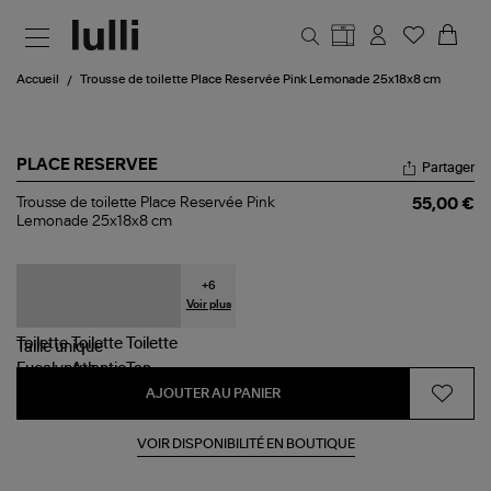
Aller au contenu principal
Accueil
Trousse de toilette Place Reservée Pink Lemonade 25x18x8 cm
PLACE RESERVEE
Partager
Trousse
Trousse de toilette Place Reservée Pink
55,00 €
de
Lemonade 25x18x8 cm
toilette
Place
Reservée
Pink
+
6
Lemonade
Voir plus
25x18x8
cm
Taille
unique
AJOUTER AU PANIER
VOIR DISPONIBILITÉ EN BOUTIQUE