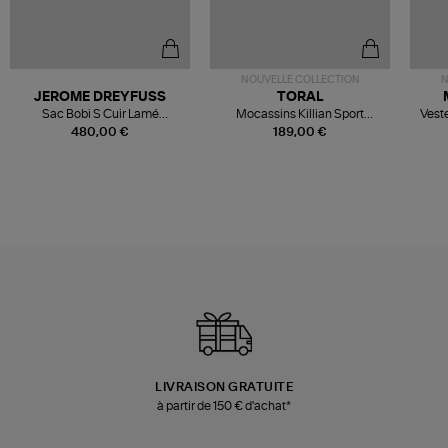
NOUVELLE COLLECTION
N
JEROME DREYFUSS
TORAL
Sac Bobi S Cuir Lamé
Mocassins Killian Sport
Veste
Champagne
Mousse
480,00 €
189,00 €
LIVRAISON GRATUITE
à partir de 150 € d'achat*