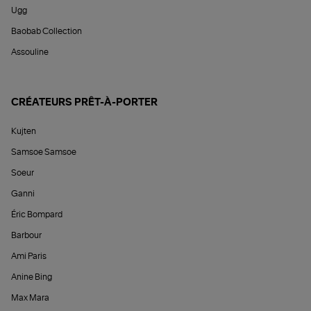
Ugg
Baobab Collection
Assouline
CRÉATEURS PRÊT-À-PORTER
Kujten
Samsoe Samsoe
Soeur
Ganni
Éric Bompard
Barbour
Ami Paris
Anine Bing
Max Mara