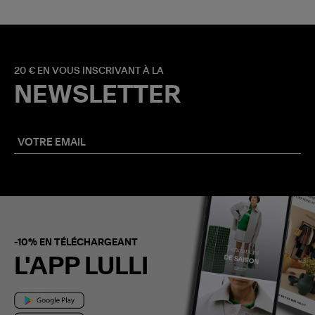
20 € EN VOUS INSCRIVANT À LA
NEWSLETTER
-10% EN TÉLÉCHARGEANT
L'APP LULLI