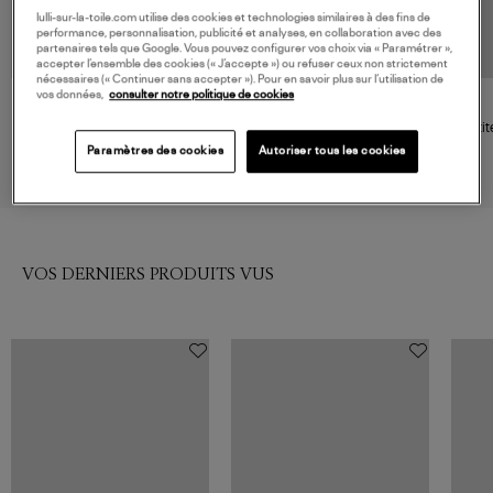
lulli-sur-la-toile.com utilise des cookies et technologies similaires à des fins de
performance, personnalisation, publicité et analyses, en collaboration avec des
partenaires tels que Google. Vous pouvez configurer vos choix via « Paramétrer »,
accepter l’ensemble des cookies (« J’accepte ») ou refuser ceux non strictement
nécessaires (« Continuer sans accepter »). Pour en savoir plus sur l’utilisation de
vos données,
consulter notre politique de cookies
WOUF
WOUF
Panna Vanity
Sophie Vanity
Petit
50,00 €
50,00 €
Paramètres des cookies
Autoriser tous les cookies
VOS DERNIERS PRODUITS VUS