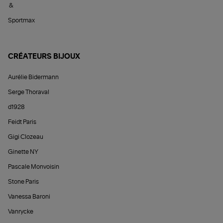
&
Sportmax
CRÉATEURS BIJOUX
Aurélie Bidermann
Serge Thoraval
d1928
Feidt Paris
Gigi Clozeau
Ginette NY
Pascale Monvoisin
Stone Paris
Vanessa Baroni
Vanrycke