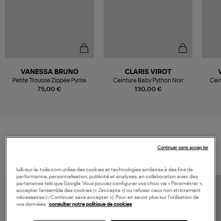
VANESSA BRUNO
CLARIS VIROT
Petite Trousse Zippée Pyrite
Ceinture Baby Python Noir
Cein
75,00 €
130,00 €
VOS DERNIERS PRODUITS VUS
Continuer sans accepter
lulli-sur-la-toile.com utilise des cookies et technologies similaires à des fins de
performance, personnalisation, publicité et analyses, en collaboration avec des
partenaires tels que Google. Vous pouvez configurer vos choix via « Paramétrer »,
accepter l’ensemble des cookies (« J’accepte ») ou refuser ceux non strictement
nécessaires (« Continuer sans accepter »). Pour en savoir plus sur l’utilisation de
vos données,
consulter notre politique de cookies