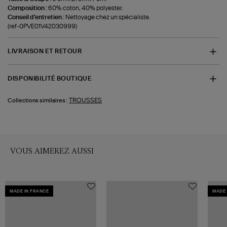
Composition :
60% coton, 40% polyester.
Conseil d'entretien :
Nettoyage chez un spécialiste.
(ref-0PVE01V42030999)
LIVRAISON ET RETOUR
DISPONIBILITÉ BOUTIQUE
TROUSSES
Collections similaires :
VOUS AIMEREZ AUSSI
MADE IN FRANCE
MADE 