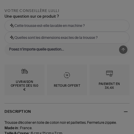
VOTRE CONSEILLÈRE LULLI
Une question sur ce produit ?
Cette trousse est-elle lavable en machine ?
Quelles sont les dimensions exactes de la trousse ?
LIVRAISON
PAIEMENT EN
OFFERTE DÈS 150
RETOUR OFFERT
3X,4X
€
DESCRIPTION
Trousse d'écolier en toile de coton noir et paillettes. Fermeture zippée.
Made in :
France.
Taille & Coupe :
6 cm x 21 cm x 7 cm.