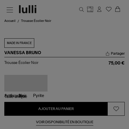
Aller au contenu principal
Accueil
Trousse Écolier Noir
MADE IN FRANCE
VANESSA BRUNO
Partager
Trousse
Trousse Écolier Noir
75,00 €
Écolier
Noir
Taille
unique
AJOUTER AU PANIER
VOIR DISPONIBILITÉ EN BOUTIQUE