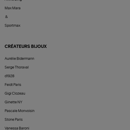
Max Mara
&
Sportmax
CRÉATEURS BIJOUX
Aurélie Bidermann
Serge Thoraval
d1928
Feidt Paris
Gigi Clozeau
Ginette NY
Pascale Monvoisin
Stone Paris
Vanessa Baroni