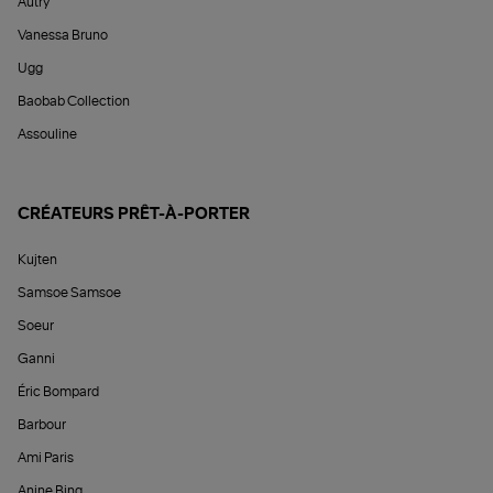
Autry
Vanessa Bruno
Ugg
Baobab Collection
Assouline
CRÉATEURS PRÊT-À-PORTER
Kujten
Samsoe Samsoe
Soeur
Ganni
Éric Bompard
Barbour
Ami Paris
Anine Bing