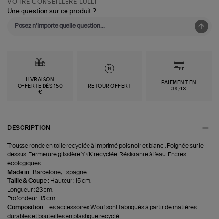
VOTRE CONSEILLÈRE LULLI
Une question sur ce produit ?
LIVRAISON
PAIEMENT EN
OFFERTE DÈS 150
RETOUR OFFERT
3X,4X
€
DESCRIPTION
Trousse ronde en toile recyclée à imprimé pois noir et blanc . Poignée sur le
dessus. Fermeture glissière YKK recyclée. Résistante à l'eau. Encres
écologiques.
Made in :
Barcelone, Espagne.
Taille & Coupe :
Hauteur : 15 cm.
Longueur : 23 cm.
Profondeur : 15 cm.
Composition :
Les accessoires Wouf sont fabriqués à partir de matières
durables et bouteilles en plastique recyclé.