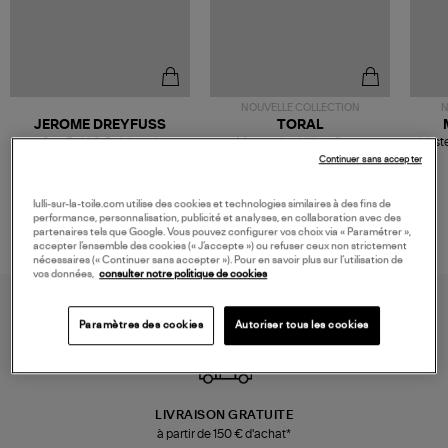
NOUVELLE COLLECTION
N
JEROME DREYFUSS
TORAL
Sac Bobi S Cuir Lamé
Mocassins Killian Sport
Veste
Champagne
Mousse
480,00 €
189,00 €
Continuer sans accepter
lulli-sur-la-toile.com utilise des cookies et technologies similaires à des fins de
performance, personnalisation, publicité et analyses, en collaboration avec des
partenaires tels que Google. Vous pouvez configurer vos choix via « Paramétrer »,
accepter l’ensemble des cookies (« J’accepte ») ou refuser ceux non strictement
nécessaires (« Continuer sans accepter »). Pour en savoir plus sur l’utilisation de
vos données,
consulter notre politique de cookies
Paramètres des cookies
Autoriser tous les cookies
LIVRAISON GRATUITE
à partir de 150 € d'achat*