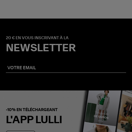
20 € EN VOUS INSCRIVANT À LA
NEWSLETTER
-10% EN TÉLÉCHARGEANT
L'APP LULLI