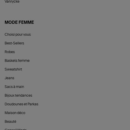
Vanrycke
MODE FEMME
Choisi pour vous
Best-Sellers
Robes
Baskets femme
Sweatshirt
Jeans
Sacs à main
Bijoux tendances
Doudounes et Parkas
Maison déco
Beauté