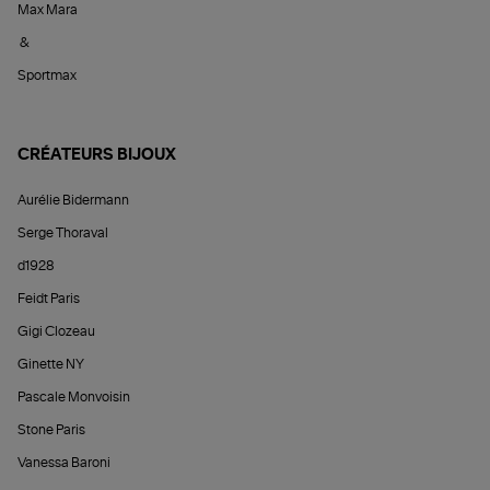
Max Mara
&
Sportmax
CRÉATEURS BIJOUX
Aurélie Bidermann
Serge Thoraval
d1928
Feidt Paris
Gigi Clozeau
Ginette NY
Pascale Monvoisin
Stone Paris
Vanessa Baroni