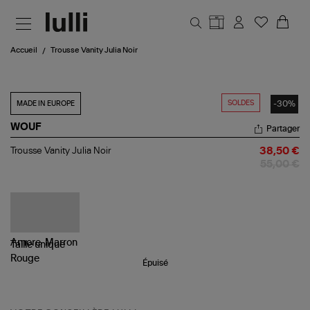
Aller au contenu principal
Accueil
Trousse Vanity Julia Noir
SOLDES
-30%
MADE IN EUROPE
WOUF
Partager
Trousse
Trousse Vanity Julia Noir
38,50 €
Vanity
55,00 €
Julia
Noir
Taille
unique
Épuisé