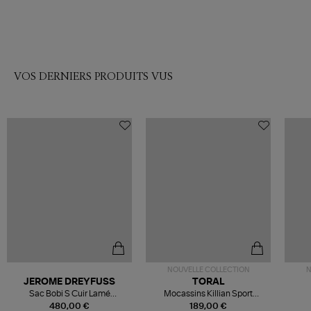
VOS DERNIERS PRODUITS VUS
NOUVELLE COLLECTION
N
JEROME DREYFUSS
TORAL
Sac Bobi S Cuir Lamé
Mocassins Killian Sport
Champagne
Mousse
480,00 €
189,00 €