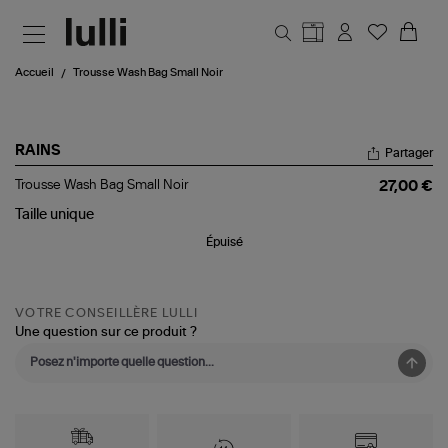
Aller au contenu principal
Accueil
Trousse Wash Bag Small Noir
RAINS
Partager
Trousse
Trousse Wash Bag Small Noir
27,00 €
Wash
Bag
Taille
unique
Small
Épuisé
Noir
VOTRE CONSEILLÈRE LULLI
Une question sur ce produit ?