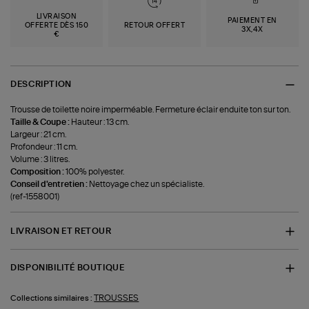
LIVRAISON
PAIEMENT EN
OFFERTE DÈS 150
RETOUR OFFERT
3X,4X
€
DESCRIPTION
Trousse de toilette noire imperméable. Fermeture éclair enduite ton sur ton.
Taille & Coupe :
Hauteur : 13 cm.
Largeur : 21 cm.
Profondeur : 11 cm.
Volume : 3 litres.
Composition :
100% polyester.
Conseil d'entretien :
Nettoyage chez un spécialiste.
(ref-1558001)
LIVRAISON ET RETOUR
DISPONIBILITÉ BOUTIQUE
TROUSSES
Collections similaires :