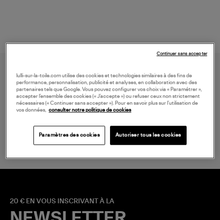
Continuer sans accepter
lulli-sur-la-toile.com utilise des cookies et technologies similaires à des fins de
performance, personnalisation, publicité et analyses, en collaboration avec des
partenaires tels que Google. Vous pouvez configurer vos choix via « Paramétrer »,
accepter l’ensemble des cookies (« J’accepte ») ou refuser ceux non strictement
nécessaires (« Continuer sans accepter »). Pour en savoir plus sur l’utilisation de
vos données,
consulter notre politique de cookies
LIVRAISON GRATUITE
à partir de 150 € d'achat*
Paramètres des cookies
Autoriser tous les cookies
20 € EN VOUS INSCRIVANT À LA
NEWSLETTER