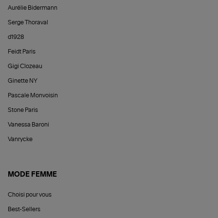
Aurélie Bidermann
Serge Thoraval
d1928
Feidt Paris
Gigi Clozeau
Ginette NY
Pascale Monvoisin
Stone Paris
Vanessa Baroni
Vanrycke
MODE FEMME
Choisi pour vous
Best-Sellers