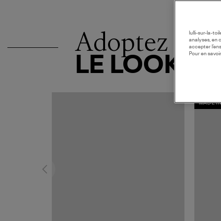
Adoptez
lulli-sur-la-t
analyses, en 
accepter l’en
Pour en savoir
LE LOOK
MADE I