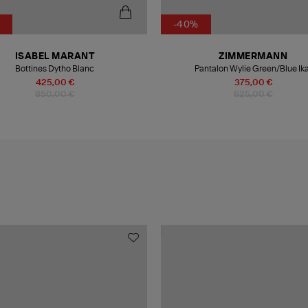
-40%
ISABEL MARANT
ZIMMERMANN
Bottines Dytho Blanc
Pantalon Wylie Green/Blue Ika
425,00 €
375,00 €
850,00 €
625,00 €