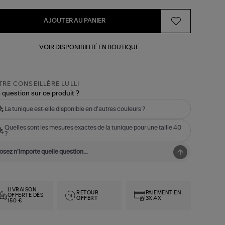
AJOUTER AU PANIER
VOIR DISPONIBILITÉ EN BOUTIQUE
RE CONSEILLÈRE LULLI
 question sur ce produit ?
La tunique est-elle disponible en d'autres couleurs ?
Quelles sont les mesures exactes de la tunique pour une taille 40
?
LIVRAISON
RETOUR
PAIEMENT EN
OFFERTE DÈS
OFFERT
3X,4X
150 €