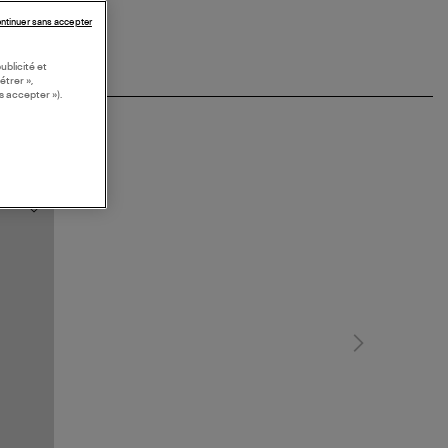
ntinuer sans accepter
ublicité et
étrer »,
s accepter »).