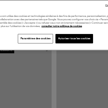
Co
oile.com utilise des cookies et technologies similaires à des fins de performance, personnalisation, p
collaboration avec des partenaires tels que Google. Vous pouvez configurer vos choix via « Param
semble des cookies (« J’accepte ») ou refuser ceux non strictement nécessaires (« Continuer san
 plus sur l’utilisation de vos données,
consulter notre politique de cookies
Paramètres des cookies
Autoriser tous les cookies
N EUROPE