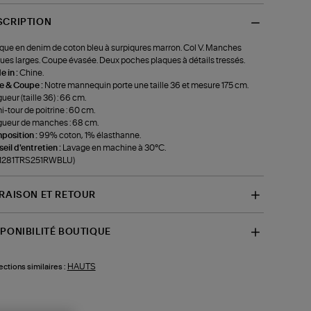
SCRIPTION
que en denim de coton bleu à surpiqures marron. Col V. Manches
ues larges. Coupe évasée. Deux poches plaques à détails tressés.
 in :
Chine.
le & Coupe :
Notre mannequin porte une taille 36 et mesure 175 cm.
ueur (taille 36) : 66 cm.
-tour de poitrine : 60 cm.
ueur de manches : 68 cm.
position :
99% coton, 1% élasthanne.
eil d'entretien :
Lavage en machine à 30°C.
f-1281TRS251RWBLU)
VRAISON ET RETOUR
SPONIBILITÉ BOUTIQUE
HAUTS
ections similaires :