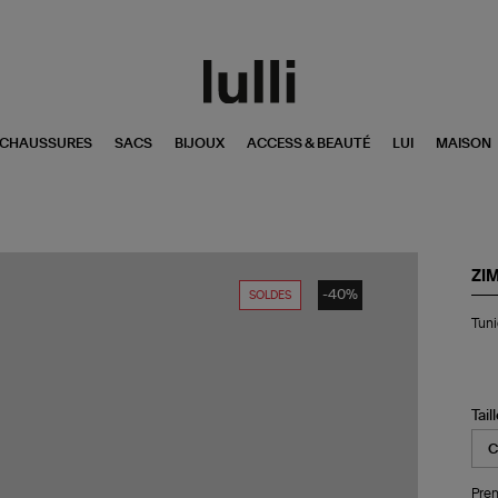
CHAUSSURES
SACS
BIJOUX
ACCESS & BEAUTÉ
LUI
MAISON
ZI
-40%
SOLDES
Tun
Tuni
Wyl
Rai
Blu
Tail
Pren