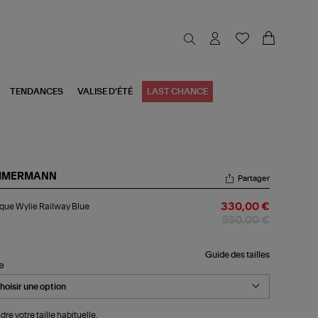
TENDANCES
VALISE D'ÉTÉ
LAST CHANCE
MMERMANN
Partager
ique
que Wylie Railway Blue
330,00 €
ie
lway
550,00 €
e
Guide des tailles
le
dre votre taille habituelle.