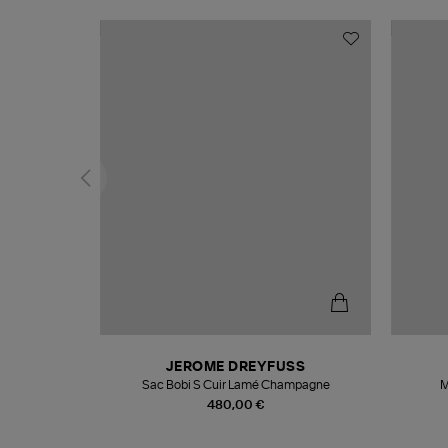
N
JEROME DREYFUSS
te
Sac Bobi S Cuir Lamé Champagne
M
480,00 €