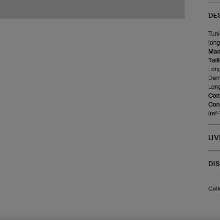
DE
Tuni
long
Made
Tail
Long
Demi
Long
Com
Cons
(re
LI
DI
Coll