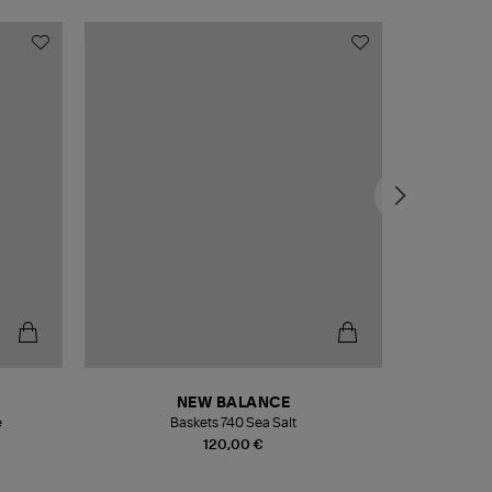
NEW BALANCE
e
Baskets 740 Sea Salt
Veste
120,00 €