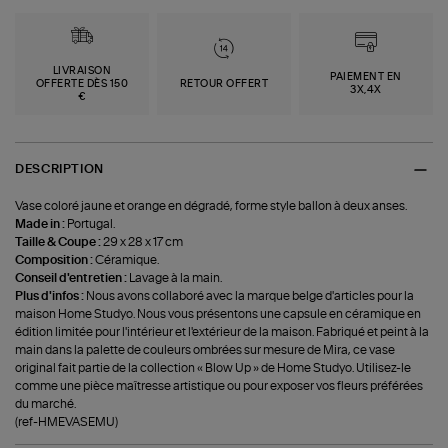
LIVRAISON
PAIEMENT EN
OFFERTE DÈS 150
RETOUR OFFERT
3X,4X
€
DESCRIPTION
Vase coloré jaune et orange en dégradé, forme style ballon à deux anses.
Made in :
Portugal.
Taille & Coupe :
29 x 28 x 17 cm
Composition :
Céramique.
Conseil d'entretien :
Lavage à la main.
Plus d'infos :
Nous avons collaboré avec la marque belge d'articles pour la
maison Home Studyo. Nous vous présentons une capsule en céramique en
édition limitée pour l'intérieur et l'extérieur de la maison. Fabriqué et peint à la
main dans la palette de couleurs ombrées sur mesure de Mira, ce vase
original fait partie de la collection « Blow Up » de Home Studyo. Utilisez-le
comme une pièce maîtresse artistique ou pour exposer vos fleurs préférées
du marché.
(ref-HMEVASEMU)