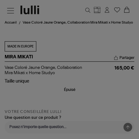
Aller au contenu principal
Accueil
Vase Coloré Jaune Orange, Collaboration Mira Mikati x Home Studyo
MADE IN EUROPE
MIRA MIKATI
Partager
Vase
Vase Coloré Jaune Orange, Collaboration
165,00 €
Coloré
Mira Mikati x Home Studyo
Jaune
Taille
unique
Orange,
Collaboration
Épuisé
Mira
Mikati
x
Home
Studyo
VOTRE CONSEILLÈRE LULLI
Une question sur ce produit ?