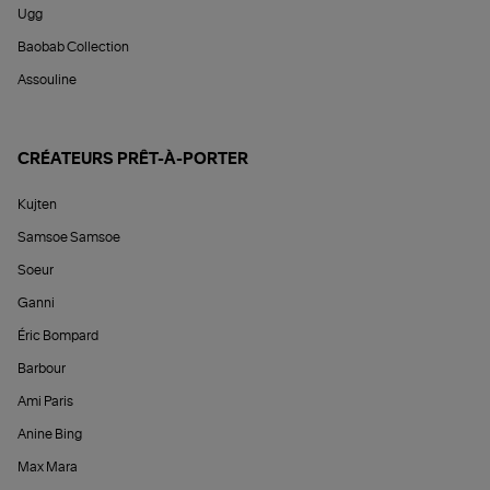
Ugg
Baobab Collection
Assouline
CRÉATEURS PRÊT-À-PORTER
Kujten
Samsoe Samsoe
Soeur
Ganni
Éric Bompard
Barbour
Ami Paris
Anine Bing
Max Mara