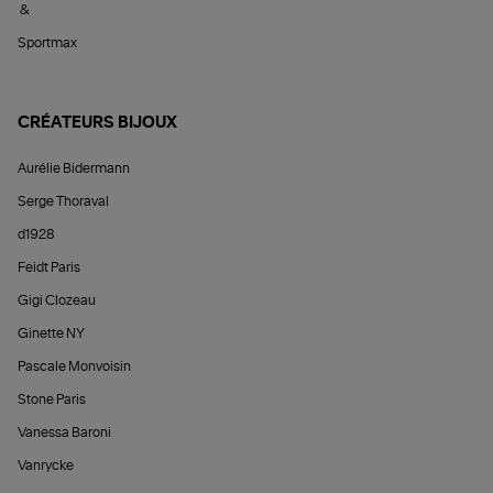
&
Sportmax
CRÉATEURS BIJOUX
Aurélie Bidermann
Serge Thoraval
d1928
Feidt Paris
Gigi Clozeau
Ginette NY
Pascale Monvoisin
Stone Paris
Vanessa Baroni
Vanrycke