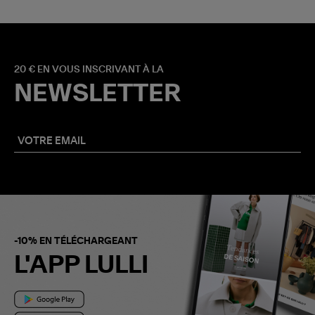
20 € EN VOUS INSCRIVANT À LA
NEWSLETTER
-10% EN TÉLÉCHARGEANT
L'APP LULLI