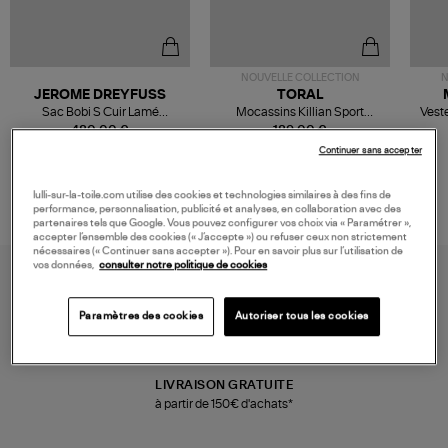
NOUVELLE COLLECTION
N
JEROME DREYFUSS
TORAL
Sac Bobi S Cuir Lamé
Mocassins Killian Sport
Veste
Champagne
Mousse
480,00 €
189,00 €
Continuer sans accepter
lulli-sur-la-toile.com utilise des cookies et technologies similaires à des fins de
performance, personnalisation, publicité et analyses, en collaboration avec des
partenaires tels que Google. Vous pouvez configurer vos choix via « Paramétrer »,
accepter l’ensemble des cookies (« J’accepte ») ou refuser ceux non strictement
nécessaires (« Continuer sans accepter »). Pour en savoir plus sur l’utilisation de
vos données,
consulter notre politique de cookies
Paramètres des cookies
Autoriser tous les cookies
LIVRAISON GRATUITE
à partir de 150€ d'achats*