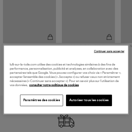
NOUVELLE COLLECTION
N
JEROME DREYFUSS
TORAL
Continuer sans accepter
Sac Bobi S Cuir Lamé
Mocassins Killian Sport
Champagne
Mousse
480,00 €
189,00 €
lulli-sur-la-toile.com utilise des cookies et technologies similaires à des fins de
performance, personnalisation, publicité et analyses, en collaboration avec des
partenaires tels que Google. Vous pouvez configurer vos choix via « Paramétrer »,
accepter l’ensemble des cookies (« J’accepte ») ou refuser ceux non strictement
nécessaires (« Continuer sans accepter »). Pour en savoir plus sur l’utilisation de
vos données,
consulter notre politique de cookies
Paramètres des cookies
Autoriser tous les cookies