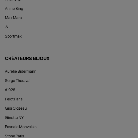
Anine Bing
Max Mara
&
Sportmax
CRÉATEURS BIJOUX
Aurélie Bidermann
Serge Thoraval
d1928
Feidt Paris
Gigi Clozeau
Ginette NY
Pascale Monvoisin
Stone Paris