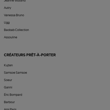
Jeanne Vouland
Autry
Vanessa Bruno
Ugg
Baobab Collection
Assouline
CRÉATEURS PRÊT-À-PORTER
Kujten
Samsoe Samsoe
Soeur
Ganni
Éric Bompard
Barbour
Ami Paris