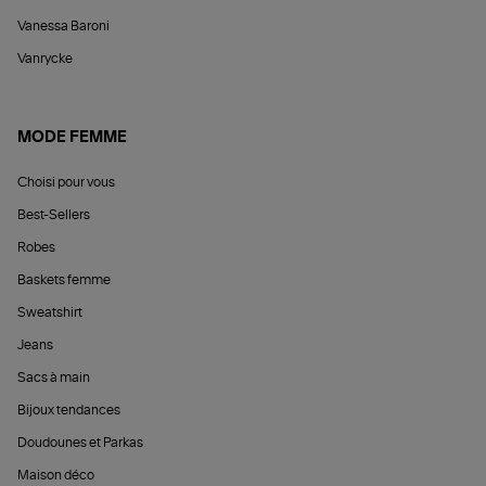
Vanessa Baroni
Vanrycke
MODE FEMME
Choisi pour vous
Best-Sellers
Robes
Baskets femme
Sweatshirt
Jeans
Sacs à main
Bijoux tendances
Doudounes et Parkas
Maison déco