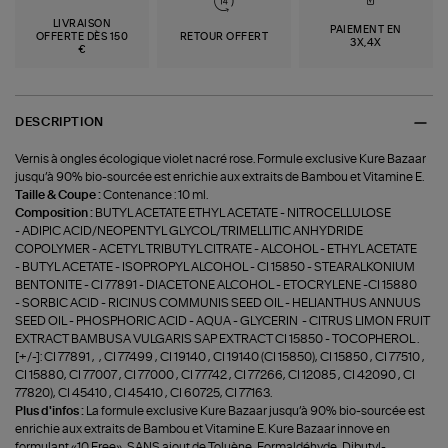
LIVRAISON
PAIEMENT EN
OFFERTE DÈS 150
RETOUR OFFERT
3X,4X
€
DESCRIPTION
Vernis à ongles écologique violet nacré rose. Formule exclusive Kure Bazaar
jusqu’à 90% bio-sourcée est enrichie aux extraits de Bambou et Vitamine E.
Taille & Coupe :
Contenance : 10 ml.
Composition :
BUTYL ACETATE ETHYL ACETATE - NITROCELLULOSE
- ADIPIC ACID/NEOPENTYL GLYCOL/TRIMELLITIC ANHYDRIDE
COPOLYMER - ACETYL TRIBUTYL CITRATE - ALCOHOL - ETHYL ACETATE
- BUTYL ACETATE - ISOPROPYL ALCOHOL - CI 15850 - STEARALKONIUM
BENTONITE - CI 77891 - DIACETONE ALCOHOL - ETOCRYLENE -CI 15880
- SORBIC ACID - RICINUS COMMUNIS SEED OIL - HELIANTHUS ANNUUS
SEED OIL - PHOSPHORIC ACID - AQUA - GLYCERIN - CITRUS LIMON FRUIT
EXTRACT BAMBUSA VULGARIS SAP EXTRACT CI 15850 - TOCOPHEROL .
[+/-]: CI 77891 , , CI 77499 , CI 19140 , CI 19140 (CI 15850), CI 15850 , CI 77510 ,
CI 15880, CI 77007 , CI 77000 , CI 77742 , CI 77266, CI 12085 , CI 42090 , CI
77820), CI 45410 , CI 45410 , CI 60725, CI 77163.
Plus d'infos :
La formule exclusive Kure Bazaar jusqu’à 90% bio-sourcée est
enrichie aux extraits de Bambou et Vitamine E. Kure Bazaar innove en
formulant «10 Free», SANS ajout de Toluène, Formaldéhyde, Dibutyl-