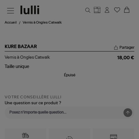
Aller au contenu principal
Accueil
Vernis à Ongles Catwalk
KURE BAZAAR
Partager
Vernis
Vernis à Ongles Catwalk
18,00 €
à
Ongles
Taille
unique
Catwalk
Épuisé
VOTRE CONSEILLÈRE LULLI
Une question sur ce produit ?