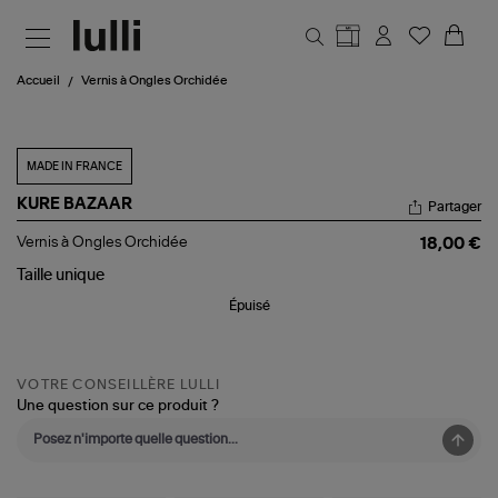
Aller au contenu principal
Accueil
Vernis à Ongles Orchidée
MADE IN FRANCE
KURE BAZAAR
Partager
Vernis
Vernis à Ongles Orchidée
18,00 €
à
Ongles
Taille
unique
Orchidée
Épuisé
VOTRE CONSEILLÈRE LULLI
Une question sur ce produit ?