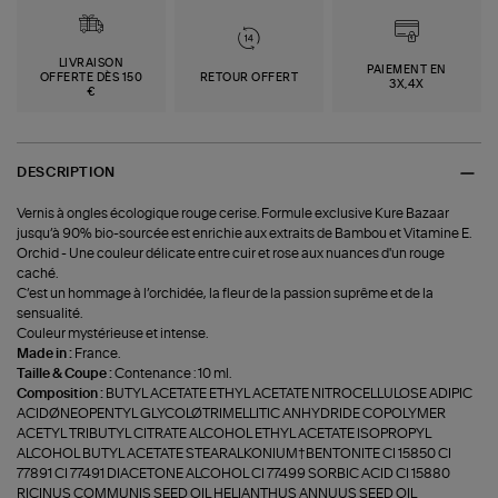
LIVRAISON
PAIEMENT EN
OFFERTE DÈS 150
RETOUR OFFERT
3X,4X
€
DESCRIPTION
Vernis à ongles écologique rouge cerise. Formule exclusive Kure Bazaar
jusqu’à 90% bio-sourcée est enrichie aux extraits de Bambou et Vitamine E.
Orchid - Une couleur délicate entre cuir et rose aux nuances d'un rouge
caché.
C’est un hommage à l’orchidée, la fleur de la passion suprême et de la
sensualité.
Couleur mystérieuse et intense.
Made in :
France.
Taille & Coupe :
Contenance : 10 ml.
Composition :
BUTYL ACETATE ETHYL ACETATE NITROCELLULOSE ADIPIC
ACIDØNEOPENTYL GLYCOLØTRIMELLITIC ANHYDRIDE COPOLYMER
ACETYL TRIBUTYL CITRATE ALCOHOL ETHYL ACETATE ISOPROPYL
ALCOHOL BUTYL ACETATE STEARALKONIUM†BENTONITE CI 15850 CI
77891 CI 77491 DIACETONE ALCOHOL CI 77499 SORBIC ACID CI 15880
RICINUS COMMUNIS SEED OIL HELIANTHUS ANNUUS SEED OIL