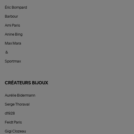
Éric Bompard
Barbour
Ami Paris
Anine Bing
Max Mara
&
Sportmax
CRÉATEURS BIJOUX
Aurélie Bidermann
Serge Thoraval
d1928
Feidt Paris
Gigi Clozeau