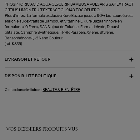
PHOSPHORIC ACID AQUA GLYCERIN BAMBUSA VULGARIS SAP EXTRACT
CITRUS LIMON FRUIT EXTRACT CI 19140 TOCOPHEROL
Plus d'infos :
La formule exclusive Kure Bazaar jusqu’à 90% bio-sourcée est
enrichie aux extraits de Bambou et Vitamine E. Kure Bazaar innove en
formulant «10 Free», SANS ajout de Toluène, Formaldéhyde, Dibutyl-
phtalate, Camphre Synthétique, TPHP, Paraben, Xylêne, Styrêne,
Benzophénone-1,-3 Nano Couleur.
(ref-K335)
LIVRAISON ET RETOUR
DISPONIBILITÉ BOUTIQUE
BEAUTE & BIEN-ÊTRE
Collections similaires :
VOS DERNIERS PRODUITS VUS