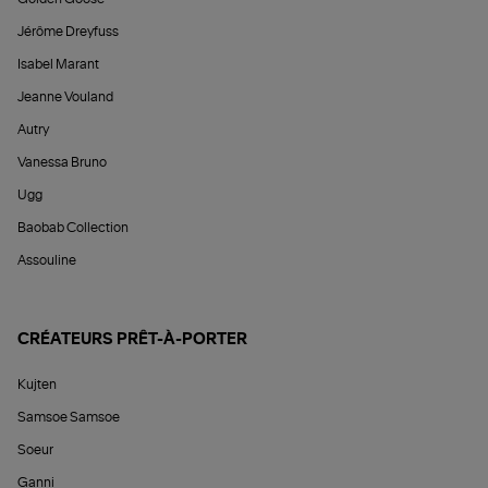
Jérôme Dreyfuss
Isabel Marant
Jeanne Vouland
Autry
Vanessa Bruno
Ugg
Baobab Collection
Assouline
CRÉATEURS PRÊT-À-PORTER
Kujten
Samsoe Samsoe
Soeur
Ganni