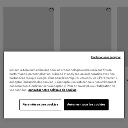
Continuer sans accepter
NOUVELLE COLLECTION
lulli-sur-la-toile.com utilise des cookies et technologies similaires à des fins de
performance, personnalisation, publicité et analyses, en collaboration avec des
JEROME DREYFUSS
TORAL
partenaires tels que Google. Vous pouvez configurer vos choix via « Paramétrer »,
Sac Bobi S Cuir Lamé
Mocassins Killian Sport
accepter l’ensemble des cookies (« J’accepte ») ou refuser ceux non strictement
Champagne
Mousse
480,00 €
189,00 €
nécessaires (« Continuer sans accepter »). Pour en savoir plus sur l’utilisation de
vos données,
consulter notre politique de cookies
Paramètres des cookies
Autoriser tous les cookies